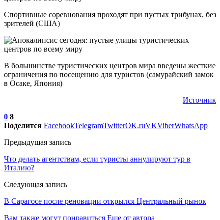
Спортивные соревнования проходят при пустых трибунах, без
зрителей (США)
В большинстве туристических центров мира введены жесткие
ограничения по посещению для туристов (самурайский замок
в Осаке, Япония)
Источник
0
8
Поделится
Facebook
Telegram
Twitter
OK.ru
VK
Viber
WhatsApp
Предыдущая запись
Что делать агентствам, если туристы аннулируют тур в
Италию?
Следующая запись
В Сарагосе после реновации открылся Центральный рынок
Вам также могут понравиться
Еще от автора