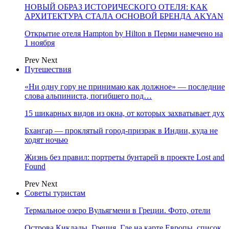
НОВЫЙ ОБРАЗ ИСТОРИЧЕСКОГО ОТЕЛЯ: КАК
АРХИТЕКТУРА СТАЛА ОСНОВОЙ БРЕНДА AKYAN
Открытие отеля Hampton by Hilton в Перми намечено на
1 ноября
Prev
Next
Путешествия
«Ни одну гору не принимаю как должное» — последние
слова альпиниста, погибшего под…
15 шикарных видов из окна, от которых захватывает дух
Бхангар — проклятый город-призрак в Индии, куда не
ходят ночью
Жизнь без правил: портреты бунтарей в проекте Lost and
Found
Prev
Next
Советы туристам
Термальное озеро Вульягмени в Греции. Фото, отели
Острова Киклады, Греция. Где на карте Европы, список