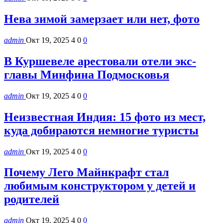
Нева зимой замерзает или нет, фото
admin
Окт 19, 2025
4
0
0
В Куршевеле арестовали отели экс-
главы Минфина Подмосковья
admin
Окт 19, 2025
4
0
0
Неизвестная Индия: 15 фото из мест,
куда добираются немногие туристы
admin
Окт 19, 2025
4
0
0
Почему Лего Майнкрафт стал
любимым конструктором у детей и
родителей
admin
Окт 19, 2025
4
0
0