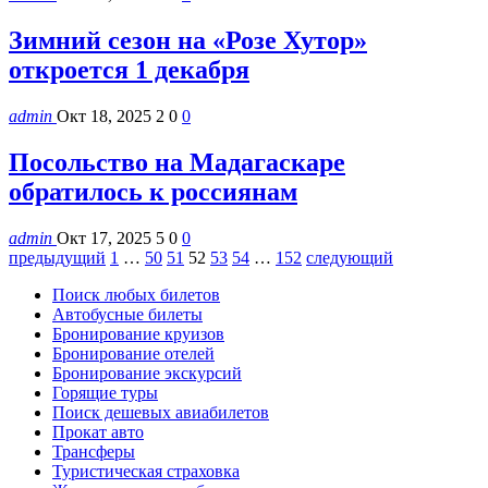
Зимний сезон на «Розе Хутор»
откроется 1 декабря
admin
Окт 18, 2025
2
0
0
Посольство на Мадагаскаре
обратилось к россиянам
admin
Окт 17, 2025
5
0
0
предыдущий
1
…
50
51
52
53
54
…
152
следующий
Поиск любых билетов
Автобусные билеты
Бронирование круизов
Бронирование отелей
Бронирование экскурсий
Горящие туры
Поиск дешевых авиабилетов
Прокат авто
Трансферы
Туристическая страховка