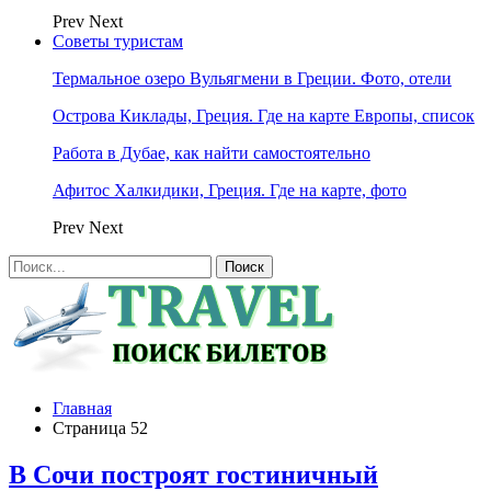
Prev
Next
Советы туристам
Термальное озеро Вульягмени в Греции. Фото, отели
Острова Киклады, Греция. Где на карте Европы, список
Работа в Дубае, как найти самостоятельно
Афитос Халкидики, Греция. Где на карте, фото
Prev
Next
Главная
Страница 52
В Сочи построят гостиничный