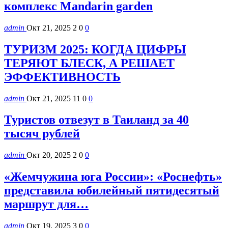
комплекс Mandarin garden
admin
Окт 21, 2025
2
0
0
ТУРИЗМ 2025: КОГДА ЦИФРЫ
ТЕРЯЮТ БЛЕСК, А РЕШАЕТ
ЭФФЕКТИВНОСТЬ
admin
Окт 21, 2025
11
0
0
Туристов отвезут в Таиланд за 40
тысяч рублей
admin
Окт 20, 2025
2
0
0
«Жемчужина юга России»: «Роснефть»
представила юбилейный пятидесятый
маршрут для…
admin
Окт 19, 2025
3
0
0