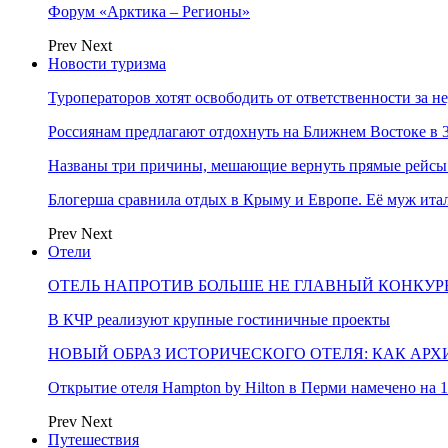
Форум «Арктика – Регионы»
Prev
Next
Новости туризма
Туроператоров хотят освободить от ответственности за н
Россиянам предлагают отдохнуть на Ближнем Востоке в 3
Названы три причины, мешающие вернуть прямые рейсы
Блогерша сравнила отдых в Крыму и Европе. Её муж ит
Prev
Next
Отели
ОТЕЛЬ НАПРОТИВ БОЛЬШЕ НЕ ГЛАВНЫЙ КОНКУРЕ
В КЧР реализуют крупные гостиничные проекты
НОВЫЙ ОБРАЗ ИСТОРИЧЕСКОГО ОТЕЛЯ: КАК АР
Открытие отеля Hampton by Hilton в Перми намечено на 1
Prev
Next
Путешествия