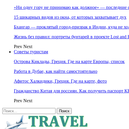
«Ни одну гору не принимаю как должное» — последние 
15 шикарных видов из окна, от которых захватывает дух
Бхангар — проклятый город-призрак в Индии, куда не хо
Жизнь без правил: портреты бунтарей в проекте Lost and 
Prev
Next
Советы туристам
Острова Киклады, Греция. Где на карте Европы, список
Работа в Дубае, как найти самостоятельно
Афитос Халкидики, Греция. Где на карте, фото
Гражданство Китая для россиян. Как получить паспорт 
Prev
Next