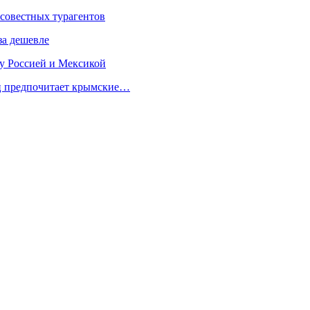
осовестных турагентов
за дешевле
у Россией и Мексикой
ец предпочитает крымские…