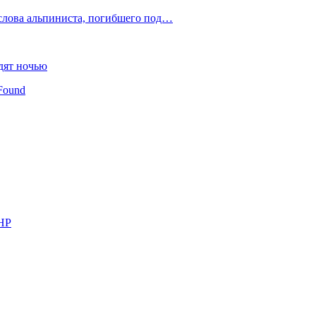
слова альпиниста, погибшего под…
дят ночью
Found
КНР