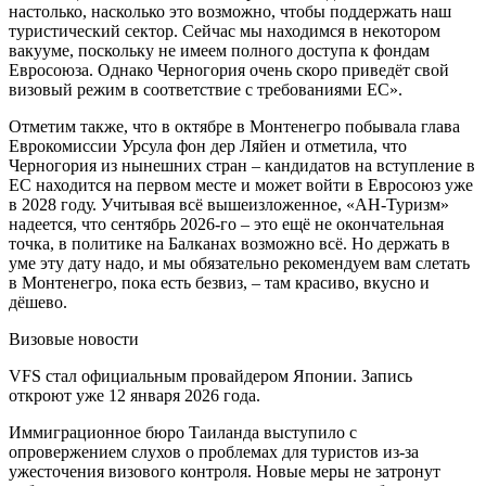
настолько, насколько это возможно, чтобы поддержать наш
туристический сектор. Сейчас мы находимся в некотором
вакууме, поскольку не имеем полного доступа к фондам
Евросоюза. Однако Черногория очень скоро приведёт свой
визовый режим в соответствие с требованиями ЕС».
Отметим также, что в октябре в Монтенегро побывала глава
Еврокомиссии Урсула фон дер Ляйен и отметила, что
Черногория из нынешних стран – кандидатов на вступление в
ЕС находится на первом месте и может войти в Евросоюз уже
в 2028 году. Учитывая всё вышеизложенное, «АН-Туризм»
надеется, что сентябрь 2026-го – это ещё не окончательная
точка, в политике на Балканах возможно всё. Но держать в
уме эту дату надо, и мы обязательно рекомендуем вам слетать
в Монтенегро, пока есть безвиз, – там красиво, вкусно и
дёшево.
Визовые новости
VFS стал официальным провайдером Японии. Запись
откроют уже 12 января 2026 года.
Иммиграционное бюро Таиланда выступило с
опровержением слухов о проблемах для туристов из-за
ужесточения визового контроля. Новые меры не затронут