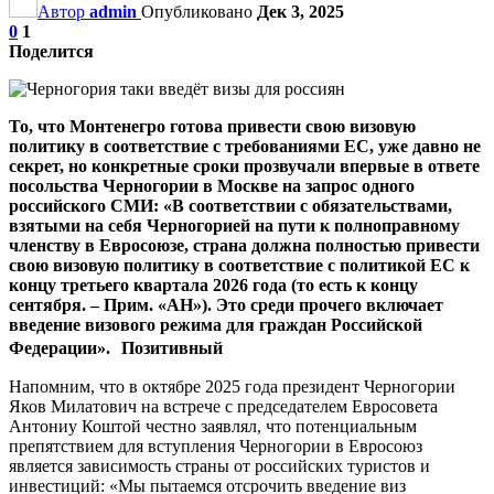
Автор
admin
Опубликовано
Дек 3, 2025
0
1
Поделится
То, что Монтенегро готова привести свою визовую
политику в соответствие с требованиями ЕС, уже давно не
секрет, но конкретные сроки прозвучали впервые в ответе
посольства Черногории в Москве на запрос одного
российского СМИ: «В соответствии с обязательствами,
взятыми на себя Черногорией на пути к полноправному
членству в Евросоюзе, страна должна полностью привести
свою визовую политику в соответствие с политикой ЕС к
концу третьего квартала 2026 года (то есть к концу
сентября. – Прим. «АН»). Это среди прочего включает
введение визового режима для граждан Российской
Федерации». Позитивный
Напомним, что в октябре 2025 года президент Черногории
Яков Милатович на встрече с председателем Евросовета
Антониу Коштой честно заявлял, что потенциальным
препятствием для вступления Черногории в Евросоюз
является зависимость страны от российских туристов и
инвестиций: «Мы пытаемся отсрочить введение виз