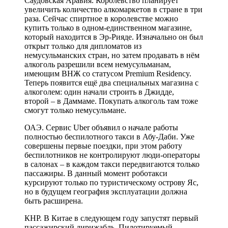
Саудовская Аравия. Королевство планирует
увеличить количество алкомаркетов в стране в три
раза. Сейчас спиртное в королевстве можно
купить только в одном-единственном магазине,
который находится в Эр-Рияде. Изначально он был
открыт только для дипломатов из
немусульманских стран, но затем продавать в нём
алкоголь разрешили всем немусульманам,
имеющим ВНЖ со статусом Premium Residency.
Теперь появится ещё два специальных магазина с
алкоголем: один начали строить в Джидде,
второй – в Даммаме. Покупать алкоголь там тоже
смогут только немусульмане.
ОАЭ. Сервис Uber объявил о начале работы
полностью беспилотного такси в Абу-Даби. Уже
совершены первые поездки, при этом работу
беспилотников не контролируют люди-операторы
в салонах – в каждом такси передвигаются только
пассажиры. В данный момент роботакси
курсируют только по туристическому острову Яс,
но в будущем география эксплуатации должна
быть расширена.
КНР. В Китае в следующем году запустят первый
пассажирский дирижабль. Пилотируемый