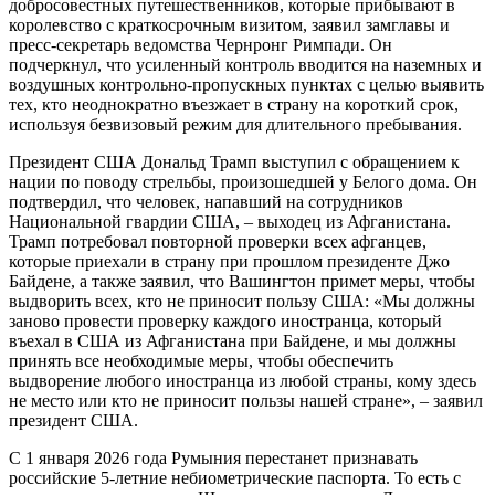
добросовестных путешественников, которые прибывают в
королевство с краткосрочным визитом, заявил замглавы и
пресс-секретарь ведомства Чернронг Римпади. Он
подчеркнул, что усиленный контроль вводится на наземных и
воздушных контрольно-пропускных пунктах с целью выявить
тех, кто неоднократно въезжает в страну на короткий срок,
используя безвизовый режим для длительного пребывания.
Президент США Дональд Трамп выступил с обращением к
нации по поводу стрельбы, произошедшей у Белого дома. Он
подтвердил, что человек, напавший на сотрудников
Национальной гвардии США, – выходец из Афганистана.
Трамп потребовал повторной проверки всех афганцев,
которые приехали в страну при прошлом президенте Джо
Байдене, а также заявил, что Вашингтон примет меры, чтобы
выдворить всех, кто не приносит пользу США: «Мы должны
заново провести проверку каждого иностранца, который
въехал в США из Афганистана при Байдене, и мы должны
принять все необходимые меры, чтобы обеспечить
выдворение любого иностранца из любой страны, кому здесь
не место или кто не приносит пользы нашей стране», – заявил
президент США.
С 1 января 2026 года Румыния перестанет признавать
российские 5‑летние небиометрические паспорта. То есть с