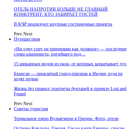
ОТЕЛЬ НАПРОТИВ БОЛЬШЕ НЕ ГЛАВНЫЙ
КОНКУРЕНТ: КТО ЗАБИРАЕТ ГОСТЕЙ
В КЧР реализуют крупные гостиничные проекты
Prev
Next
Путешествия
«Ни одну гору не принимаю как должное» — последние
слова альпиниста, погибшего под…
15 шикарных видов из окна, от которых захватывает дух
Бхангар — проклятый город-призрак в Индии, куда не
ходят ночью
Жизнь без правил: портреты бунтарей в проекте Lost and
Found
Prev
Next
Советы туристам
Термальное озеро Вульягмени в Греции. Фото, отели
Острова Киклады, Греция. Где на карте Европы, список