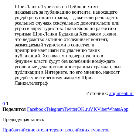
Шри-Ланка. Туристов на Цейлоне хотят
наказывать за публикацию контента, наносящего
ущерб репутации страны, – даже если речь идёт о
реальных случаях сексуальных домогательств или
угроз в адрес туристов. Глава Бюро по развитию
туризма Шри-Ланки Буддхика Хевавасам заявил,
что ведомство активно отслеживает контент,
размещаемый туристами в соцсетях, и
предпринимает шаги по удалению таких
публикаций. Хевавасам подчеркнул, что в
будущем власти будут без колебаний возбуждать
уголовные дела против иностранных граждан, чьи
публикации в Интернете, по его мнению, наносят
ущерб туристическому имиджу Шри-
Ланки.телеграф
Источник:
argumenti.ru
0
1
Поделится
Facebook
Telegram
Twitter
OK.ru
VK
Viber
WhatsApp
Предыдущая запись
Прибалтийские отели теряют российских туристов