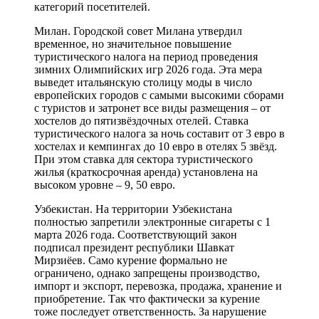
категорий посетителей.
Милан. Городской совет Милана утвердил
временное, но значительное повышение
туристического налога на период проведения
зимних Олимпийских игр 2026 года. Эта мера
выведет итальянскую столицу моды в число
европейских городов с самыми высокими сборами
с туристов и затронет все виды размещения – от
хостелов до пятизвёздочных отелей. Ставка
туристического налога за ночь составит от 3 евро в
хостелах и кемпингах до 10 евро в отелях 5 звёзд.
При этом ставка для сектора туристического
жилья (краткосрочная аренда) установлена на
высоком уровне – 9, 50 евро.
Узбекистан. На территории Узбекистана
полностью запретили электронные сигареты с 1
марта 2026 года. Соответствующий закон
подписал президент республики Шавкат
Мирзиёев. Само курение формально не
ограничено, однако запрещены производство,
импорт и экспорт, перевозка, продажа, хранение и
приобретение. Так что фактически за курение
тоже последует ответственность. За нарушение