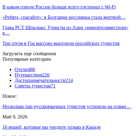
В каком городе России больше всего гостиниц с Wi-Fi
«Ребята, спасайте»: в Болгарии россиянка стала жертвой…
Глава РСТ Шпилько: Туристы из Азии «импортозаместили»
в…
Три отеля в Гоа массово выселили российских туристов
Загрузить еще сообщения
Популярные категории
Отели
488
Путешествия
226
Достопримечательности
214
Советы туристам
71
Новое:
Несколько пар русскоязычных туристов устроили на пляже…
Май 9, 2026
16 вещей, которые вы увидите только в Канаде