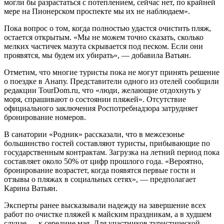
могли бы разрастаться с потеплением, сейчас нет, по крайней
мере на Пионерском проспекте мы их не наблюдаем».
Пока вопрос о том, когда полностью удастся очистить пляж,
остается открытым. «Мы не можем точно сказать, сколько
мелких частичек мазута скрывается под песком. Если они
проявятся, мы будем их убирать», — добавила Ватьян.
Отметим, что многие туристы пока не могут принять решение
о поездке в Анапу. Представители одного из отелей сообщили
редакции TourDom.ru, что «люди, желающие отдохнуть у
моря, спрашивают о состоянии пляжей». Отсутствие
официального заключения Роспотребнадзора затрудняет
бронирование номеров.
В санатории «Родник» рассказали, что в межсезонье
большинство гостей составляют туристы, прибывающие по
государственным контрактам. Загрузка на летний период пока
составляет около 50% от цифр прошлого года. «Вероятно,
бронирование возрастет, когда появятся первые гости и
отзывы о пляжах в социальных сетях», — предполагает
Карина Ватьян.
Эксперты ранее высказывали надежду на завершение всех
работ по очистке пляжей к майским праздникам, а в худшем
случае — к середине мая. Для участников туристической