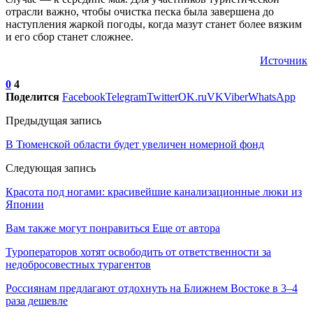
отрасли важно, чтобы очистка песка была завершена до
наступления жаркой погоды, когда мазут станет более вязким
и его сбор станет сложнее.
Источник
0
4
Поделится
Facebook
Telegram
Twitter
OK.ru
VK
Viber
WhatsApp
Предыдущая запись
В Тюменской области будет увеличен номерной фонд
Следующая запись
Красота под ногами: красивейшие канализационные люки из
Японии
Вам также могут понравиться
Еще от автора
Туроператоров хотят освободить от ответственности за
недобросовестных турагентов
Россиянам предлагают отдохнуть на Ближнем Востоке в 3–4
раза дешевле