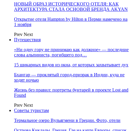
НОВЫЙ ОБРАЗ ИСТОРИЧЕСКОГО ОТЕЛЯ: КАК
АРХИТЕКТУРА СТАЛА ОСНОВОЙ БРЕНДА AKYAN
Открытие отеля Hampton by Hilton в Перми намечено на
1 ноября
Prev
Next
Путешествия
«Ни одну гору не принимаю как должное» — последние
слова альпиниста, погибшего под…
15 шикарных видов из окна, от которых захватывает дух
Бхангар — проклятый город-призрак в Индии, куда не
ходят ночью
Жизнь без правил: портреты бунтарей в проекте Lost and
Found
Prev
Next
Советы туристам
Термальное озеро Вульягмени в Греции. Фото, отели
Острова Киклады, Греция. Где на карте Европы, список