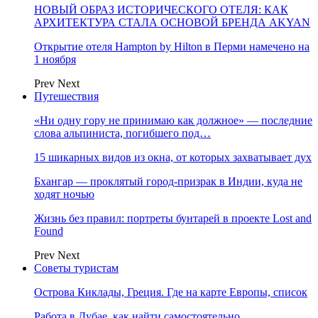
НОВЫЙ ОБРАЗ ИСТОРИЧЕСКОГО ОТЕЛЯ: КАК
АРХИТЕКТУРА СТАЛА ОСНОВОЙ БРЕНДА AKYAN
Открытие отеля Hampton by Hilton в Перми намечено на
1 ноября
Prev
Next
Путешествия
«Ни одну гору не принимаю как должное» — последние
слова альпиниста, погибшего под…
15 шикарных видов из окна, от которых захватывает дух
Бхангар — проклятый город-призрак в Индии, куда не
ходят ночью
Жизнь без правил: портреты бунтарей в проекте Lost and
Found
Prev
Next
Советы туристам
Острова Киклады, Греция. Где на карте Европы, список
Работа в Дубае, как найти самостоятельно