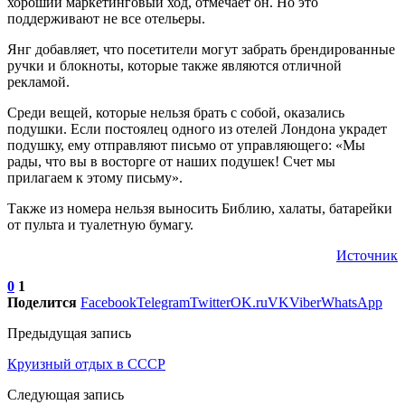
хороший маркетинговый ход, отмечает он. Но это
поддерживают не все отельеры.
Янг добавляет, что посетители могут забрать брендированные
ручки и блокноты, которые также являются отличной
рекламой.
Среди вещей, которые нельзя брать с собой, оказались
подушки. Если постоялец одного из отелей Лондона украдет
подушку, ему отправляют письмо от управляющего: «Мы
рады, что вы в восторге от наших подушек! Счет мы
прилагаем к этому письму».
Также из номера нельзя выносить Библию, халаты, батарейки
от пульта и туалетную бумагу.
Источник
0
1
Поделится
Facebook
Telegram
Twitter
OK.ru
VK
Viber
WhatsApp
Предыдущая запись
Круизный отдых в СССР
Следующая запись