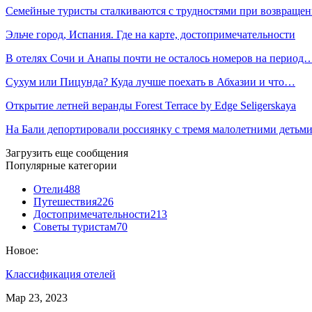
Семейные туристы сталкиваются с трудностями при возвращ
Эльче город, Испания. Где на карте, достопримечательности
В отелях Сочи и Анапы почти не осталось номеров на период
Сухум или Пицунда? Куда лучше поехать в Абхазии и что…
Открытие летней веранды Forest Terrace by Edge Seligerskaya
На Бали депортировали россиянку с тремя малолетними детьм
Загрузить еще сообщения
Популярные категории
Отели
488
Путешествия
226
Достопримечательности
213
Советы туристам
70
Новое:
Классификация отелей
Мар 23, 2023