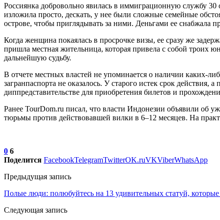
Россиянка добровольно явилась в иммиграционную службу 30 о
изложила просто, дескать, у нее были сложные семейные обстоя
острове, чтобы приглядывать за ними. Деньгами ее снабжала 
Когда женщина покаялась в просрочке визы, ее сразу же заде
пришла местная жительница, которая привела с собой троих юны
дальнейшую судьбу.
В отчете местных властей не упоминается о наличии каких-ли
загранпаспорта не оказалось. У старого истек срок действия, 
диппредставительстве для приобретения билетов и прохождени
Ранее TourDom.ru писал, что власти Индонезии объявили об у
тюрьмы против действовавшей вилки в 6–12 месяцев. На практ
0
6
Поделится
Facebook
Telegram
Twitter
OK.ru
VK
Viber
WhatsApp
Предыдущая запись
Полые люди: полюбуйтесь на 13 удивительных статуй, которые
Следующая запись