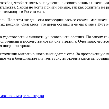
ктября, чтобы заявить о нарушении визового режима и желании 
тельства. Якобы не могла прийти раньше, так как сожитель не ра
проживающая в России мать.
ржали. Но в этот же день она воссоединилась со своими малыш
х россиян. Оказалось, что детей оставил в ее магазине в Куте 
бо удостоверений личности у несовершеннолетних. По закону ка
а полученный в посольстве новый она утратила. Очевидно, что в
я погранконтроля.
жесточении миграционного законодательства. За просроченную в
ике же в большинстве случаев туристы отделывались депортаци
 можно осмотреть изнутри