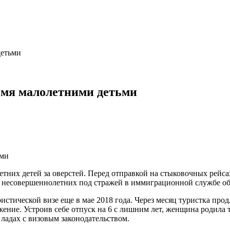
детьми
емя малолетними детьми
тних детей за оверстей. Перед отправкой на стыковочных рейсах
е несовершеннолетних под стражей в иммиграционной службе об
истической визе еще в мае 2018 года. Через месяц туристка про
жение. Устроив себе отпуск на 6 с лишним лет, женщина родила т
 ладах с визовым законодательством.