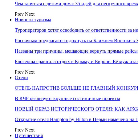
Чем заняться с детьми дома: 35 идей для нескучного вре
Prev
Next
Новости туризма
Туроператоров хотят освободить от ответственности за н
Россиянам предлагают отдохнуть на Ближнем Востоке в 3
Названы три причины, мешающие вернуть прямые рейсы
Блогерша сравнила отдых в Крыму и Европе. Её муж ит
Prev
Next
Отели
ОТЕЛЬ НАПРОТИВ БОЛЬШЕ НЕ ГЛАВНЫЙ КОНКУРЕ
В КЧР реализуют крупные гостиничные проекты
НОВЫЙ ОБРАЗ ИСТОРИЧЕСКОГО ОТЕЛЯ: КАК АР
Открытие отеля Hampton by Hilton в Перми намечено на 1
Prev
Next
Путешествия