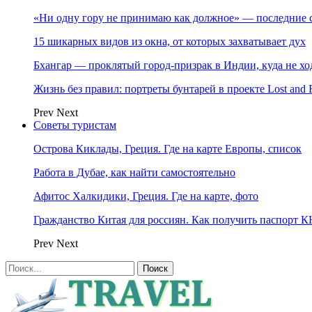
«Ни одну гору не принимаю как должное» — последние 
15 шикарных видов из окна, от которых захватывает дух
Бхангар — проклятый город-призрак в Индии, куда не хо
Жизнь без правил: портреты бунтарей в проекте Lost and 
Prev
Next
Советы туристам
Острова Киклады, Греция. Где на карте Европы, список
Работа в Дубае, как найти самостоятельно
Афитос Халкидики, Греция. Где на карте, фото
Гражданство Китая для россиян. Как получить паспорт 
Prev
Next