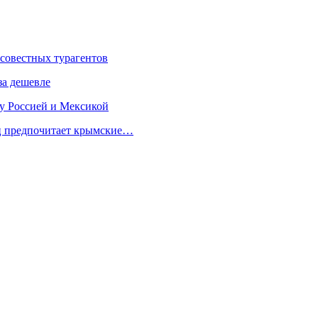
осовестных турагентов
за дешевле
у Россией и Мексикой
ец предпочитает крымские…