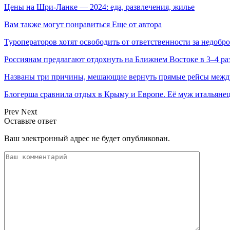
Цены на Шри-Ланке — 2024: еда, развлечения, жилье
Вам также могут понравиться
Еще от автора
Туроператоров хотят освободить от ответственности за недобр
Россиянам предлагают отдохнуть на Ближнем Востоке в 3–4 ра
Названы три причины, мешающие вернуть прямые рейсы межд
Блогерша сравнила отдых в Крыму и Европе. Её муж итальян
Prev
Next
Оставьте ответ
Ваш электронный адрес не будет опубликован.