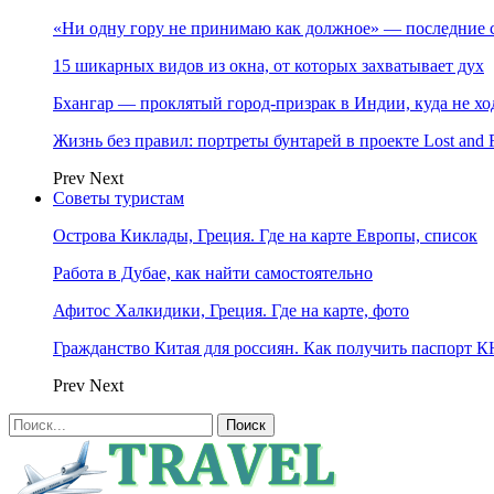
«Ни одну гору не принимаю как должное» — последние 
15 шикарных видов из окна, от которых захватывает дух
Бхангар — проклятый город-призрак в Индии, куда не хо
Жизнь без правил: портреты бунтарей в проекте Lost and 
Prev
Next
Советы туристам
Острова Киклады, Греция. Где на карте Европы, список
Работа в Дубае, как найти самостоятельно
Афитос Халкидики, Греция. Где на карте, фото
Гражданство Китая для россиян. Как получить паспорт 
Prev
Next