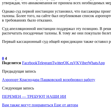
утверждая, что авиакомпания не приняла всех необходимых мер
Однако суд первой инстанции установил, что пассажиры проигн
талоны. Более того, на сайте был опубликован список аэропорт
в требованиях было отказано.
Суд апелляционной инстанции поддержал эту позицию. В реше
распечатать посадочные талоны. К тому же они покупали биле
Первый кассационный суд общей юрисдикции также оставил р
0
4
Поделится
Facebook
Telegram
Twitter
OK.ru
VK
Viber
WhatsApp
Предыдущая запись
Аэропорт Краснодара Пашковский возобновил работу
Следующая запись
ПЕРЕМЕН — ТРЕБУЮТ НАШИ ИИ
Вам также могут понравиться
Еще от автора