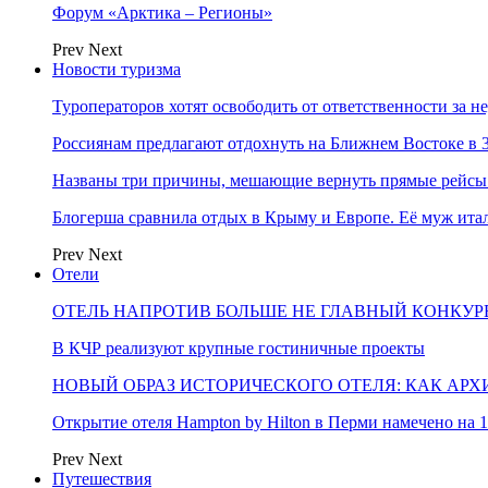
Форум «Арктика – Регионы»
Prev
Next
Новости туризма
Туроператоров хотят освободить от ответственности за н
Россиянам предлагают отдохнуть на Ближнем Востоке в 3
Названы три причины, мешающие вернуть прямые рейсы
Блогерша сравнила отдых в Крыму и Европе. Её муж ит
Prev
Next
Отели
ОТЕЛЬ НАПРОТИВ БОЛЬШЕ НЕ ГЛАВНЫЙ КОНКУРЕ
В КЧР реализуют крупные гостиничные проекты
НОВЫЙ ОБРАЗ ИСТОРИЧЕСКОГО ОТЕЛЯ: КАК АР
Открытие отеля Hampton by Hilton в Перми намечено на 1
Prev
Next
Путешествия