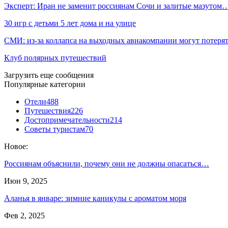
Эксперт: Иран не заменит россиянам Сочи и залитые мазутом
30 игр с детьми 5 лет дома и на улице
СМИ: из-за коллапса на выходных авиакомпании могут потер
Клуб полярных путешествий
Загрузить еще сообщения
Популярные категории
Отели
488
Путешествия
226
Достопримечательности
214
Советы туристам
70
Новое:
Россиянам объяснили, почему они не должны опасаться…
Июн 9, 2025
Аланья в январе: зимние каникулы с ароматом моря
Фев 2, 2025