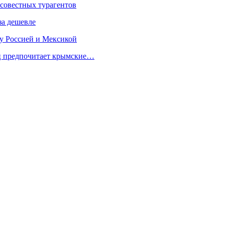
осовестных турагентов
за дешевле
у Россией и Мексикой
ец предпочитает крымские…