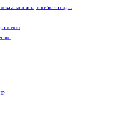
слова альпиниста, погибшего под…
дят ночью
Found
КНР