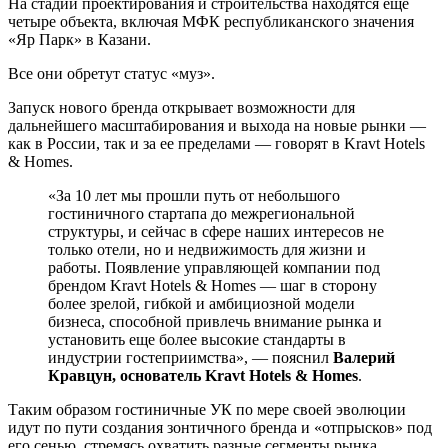
На стадии проектирования и строительства находятся еще
четыре объекта, включая МФК республиканского значения
«Яр Парк» в Казани.
Все они обретут статус «муз».
Запуск нового бренда открывает возможности для
дальнейшего масштабирования и выхода на новые рынки —
как в России, так и за ее пределами — говорят в Kravt Hotels
& Homes.
«За 10 лет мы прошли путь от небольшого
гостиничного стартапа до межрегиональной
структуры, и сейчас в сфере наших интересов не
только отели, но и недвижимость для жизни и
работы. Появление управляющей компании под
брендом Kravt Hotels & Homes — шаг в сторону
более зрелой, гибкой и амбициозной модели
бизнеса, способной привлечь внимание рынка и
установить еще более высокие стандарты в
индустрии гостеприимства», — пояснил
Валерий
Кравцун, основатель Kravt Hotels & Homes
.
Таким образом гостиничные УК по мере своей эволюции
идут по пути создания зонтичного бренда и «отпрысков» под
его сенью, стремясь охватить разные сегменты рынка