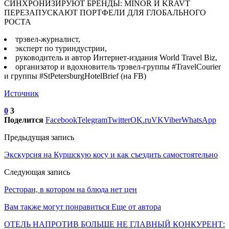
трэвел-журналист,
эксперт по туриндустрии,
руководитель и автор Интернет-издания World Travel Biz,
организатор и вдохновитель трэвел-группы #TravelCourier
и группы #StPetersburgHotelBrief (на FB)
Источник
0
3
Поделится
Facebook
Telegram
Twitter
OK.ru
VK
Viber
WhatsApp
Предыдущая запись
Экскурсия на Куршскую косу и как съездить самостоятельно
Следующая запись
Ресторан, в котором на блюда нет цен
Вам также могут понравиться
Еще от автора
ОТЕЛЬ НАПРОТИВ БОЛЬШЕ НЕ ГЛАВНЫЙ КОНКУРЕНТ: