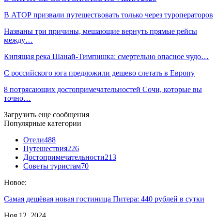
В АТОР призвали путешествовать только через туроператоров
Названы три причины, мешающие вернуть прямые рейсы
между…
Кипящая река Шанай-Тимпишка: смертельно опасное чудо…
С российского юга предложили дешево слетать в Европу
8 потрясающих достопримечательностей Сочи, которые вы
точно…
Загрузить еще сообщения
Популярные категории
Отели
488
Путешествия
226
Достопримечательности
213
Советы туристам
70
Новое:
Самая дешёвая новая гостиница Питера: 440 рублей в сутки
Ноя 12, 2024