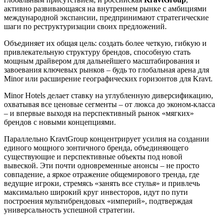
активно развивающаяся на внутреннем рынке с амбициями
международной экспансии, предпринимают стратегические
шаги по реструктуризации своих предложений.
Объединяет их общая цель: создать более четкую, гибкую и
привлекательную структуру брендов, способную стать
мощным драйвером для дальнейшего масштабирования и
завоевания ключевых рынков – будь то глобальная арена для
Minor или расширение географических горизонтов для Kravt.
Minor Hotels делает ставку на углубленную диверсификацию,
охватывая все ценовые сегменты – от люкса до эконом-класса
– и впервые выходя на перспективный рынок «мягких»
брендов с новыми концепциями.
Параллельно KravtGroup концентрирует усилия на создании
единого мощного зонтичного бренда, объединяющего
существующие и перспективные объекты под новой
вывеской. Эти почти одновременные анонсы – не просто
совпадение, а яркое отражение общемирового тренда, где
ведущие игроки, стремясь «занять все стулья» и привлечь
максимально широкий круг инвесторов, идут по пути
построения мультибрендовых «империй», подтверждая
универсальность успешной стратегии.