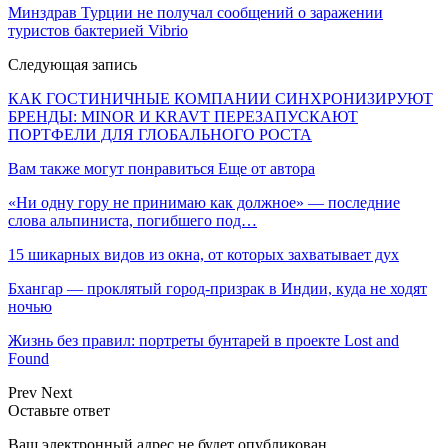
Минздрав Турции не получал сообщений о заражении
туристов бактерией Vibrio
Следующая запись
КАК ГОСТИНИЧНЫЕ КОМПАНИИ СИНХРОНИЗИРУЮТ
БРЕНДЫ: MINOR И KRAVT ПЕРЕЗАПУСКАЮТ
ПОРТФЕЛИ ДЛЯ ГЛОБАЛЬНОГО РОСТА
Вам также могут понравиться
Еще от автора
«Ни одну гору не принимаю как должное» — последние
слова альпиниста, погибшего под…
15 шикарных видов из окна, от которых захватывает дух
Бхангар — проклятый город-призрак в Индии, куда не ходят
ночью
Жизнь без правил: портреты бунтарей в проекте Lost and
Found
Prev
Next
Оставьте ответ
Ваш электронный адрес не будет опубликован.