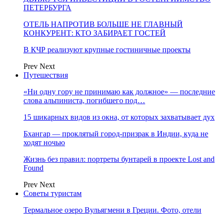
ПЕТЕРБУРГА
ОТЕЛЬ НАПРОТИВ БОЛЬШЕ НЕ ГЛАВНЫЙ
КОНКУРЕНТ: КТО ЗАБИРАЕТ ГОСТЕЙ
В КЧР реализуют крупные гостиничные проекты
Prev
Next
Путешествия
«Ни одну гору не принимаю как должное» — последние
слова альпиниста, погибшего под…
15 шикарных видов из окна, от которых захватывает дух
Бхангар — проклятый город-призрак в Индии, куда не
ходят ночью
Жизнь без правил: портреты бунтарей в проекте Lost and
Found
Prev
Next
Советы туристам
Термальное озеро Вульягмени в Греции. Фото, отели