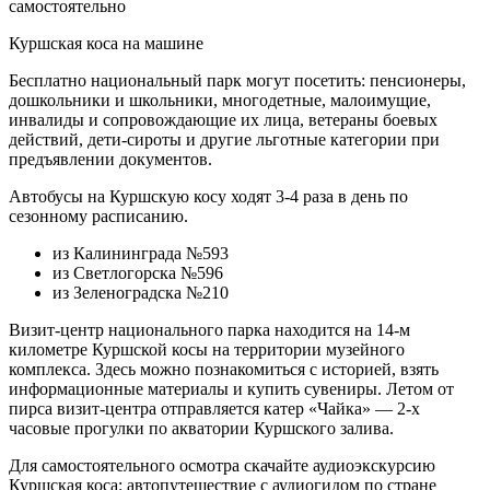
Куршская коса на машине
Бесплатно национальный парк могут посетить: пенсионеры,
дошкольники и школьники, многодетные, малоимущие,
инвалиды и сопровождающие их лица, ветераны боевых
действий, дети-сироты и другие льготные категории при
предъявлении документов.
Автобусы на Куршскую косу ходят 3-4 раза в день по
сезонному расписанию.
из Калининграда №593
из Светлогорска №596
из Зеленоградска №210
Визит-центр национального парка находится на 14-м
километре Куршской косы на территории музейного
комплекса. Здесь можно познакомиться с историей, взять
информационные материалы и купить сувениры. Летом от
пирса визит-центра отправляется катер «Чайка» — 2-х
часовые прогулки по акватории Куршского залива.
Для самостоятельного осмотра скачайте аудиоэкскурсию
Куршская коса: автопутешествие с аудиогидом по стране