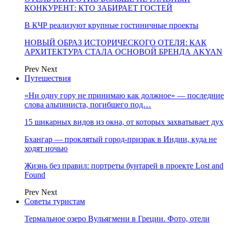
КОНКУРЕНТ: КТО ЗАБИРАЕТ ГОСТЕЙ
В КЧР реализуют крупные гостиничные проекты
НОВЫЙ ОБРАЗ ИСТОРИЧЕСКОГО ОТЕЛЯ: КАК
АРХИТЕКТУРА СТАЛА ОСНОВОЙ БРЕНДА AKYAN
Prev
Next
Путешествия
«Ни одну гору не принимаю как должное» — последние
слова альпиниста, погибшего под…
15 шикарных видов из окна, от которых захватывает дух
Бхангар — проклятый город-призрак в Индии, куда не
ходят ночью
Жизнь без правил: портреты бунтарей в проекте Lost and
Found
Prev
Next
Советы туристам
Термальное озеро Вульягмени в Греции. Фото, отели