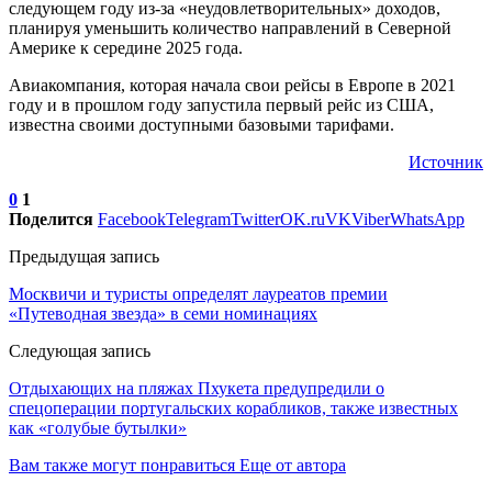
следующем году из-за «неудовлетворительных» доходов,
планируя уменьшить количество направлений в Северной
Америке к середине 2025 года.
Авиакомпания, которая начала свои рейсы в Европе в 2021
году и в прошлом году запустила первый рейс из США,
известна своими доступными базовыми тарифами.
Источник
0
1
Поделится
Facebook
Telegram
Twitter
OK.ru
VK
Viber
WhatsApp
Предыдущая запись
Москвичи и туристы определят лауреатов премии
«Путеводная звезда» в семи номинациях
Следующая запись
Отдыхающих на пляжах Пхукета предупредили о
спецоперации португальских корабликов, также известных
как «голубые бутылки»
Вам также могут понравиться
Еще от автора