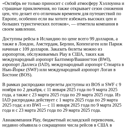
«Октябрь не только приносит с собой атмосферу Хэллоуина и
страшные приключения, но также открывает сезон снижения
цен, что делает его отличным временем для путешествий по
Европе, особенно если вы хотите избежать высоких цен и
больших туристических потоков», — отметила компания в
своем заявлении.
Доступны рейсы в Исландию по цене всего 99 долларов, а
также в Лондон, Амстердам, Берлин, Копенгаген или Париж
начиная с 109 долларов. Заказать билеты можно из
аэропортов, обслуживаемых Play в США, таких как
международный аэропорт Балтимор/Вашингтон (BWI),
аэропорт Даллеса (IAD), международный аэропорт Стюарта в
Нью-Йорке (SWF) или международный аэропорт Логан в
Бостоне (BOS).
В рамках распродажи перелеты доступны из BOS и SWF с 9
ноября по 2 декабря, с 11 января 2025 года по 9 марта 2025
года, а также с 23 марта 2025 года по 29 марта 2025 года. Из
IAD распродажа действует с 1 марта 2025 года по 29 марта
2025 года; а из BWI — с 11 января 2025 года по 9 марта 2025
года и с 23 марта 2025 года по 29 марта 2025 года.
Авиакомпания Play, бюджетный исландский перевозчик,
недавно объявила о сокращении числа рейсов в США в