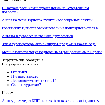
В Паттайе российский турист погиб на «смертельном
повороте»
Анапа на мели: турпоток рухнул из-за закрытых пляжей
Российских туристов эвакуировали из популярного отеля в…
Анталья в феврале: на границе двух сезонов
Зачем туроператоры активизируют продажи в начале года
Мелкие пакости могут подпортить отдых россиянам в Европе
Загрузить еще сообщения
Популярные категории
Отели
489
Путешествия
226
Достопримечательности
214
Советы туристам
71
Новое:
Автотуризм через КПП на китайско-казахстанской границе…