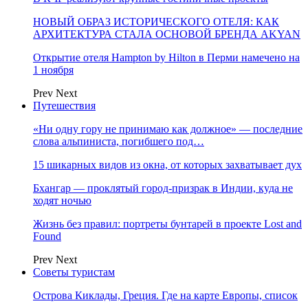
НОВЫЙ ОБРАЗ ИСТОРИЧЕСКОГО ОТЕЛЯ: КАК
АРХИТЕКТУРА СТАЛА ОСНОВОЙ БРЕНДА AKYAN
Открытие отеля Hampton by Hilton в Перми намечено на
1 ноября
Prev
Next
Путешествия
«Ни одну гору не принимаю как должное» — последние
слова альпиниста, погибшего под…
15 шикарных видов из окна, от которых захватывает дух
Бхангар — проклятый город-призрак в Индии, куда не
ходят ночью
Жизнь без правил: портреты бунтарей в проекте Lost and
Found
Prev
Next
Советы туристам
Острова Киклады, Греция. Где на карте Европы, список