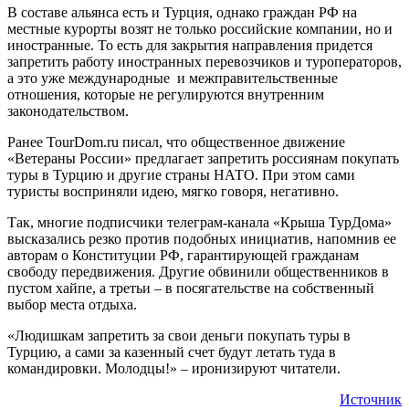
В составе альянса есть и Турция, однако граждан РФ на
местные курорты возят не только российские компании, но и
иностранные. То есть для закрытия направления придется
запретить работу иностранных перевозчиков и туроператоров,
а это уже международные и межправительственные
отношения, которые не регулируются внутренним
законодательством.
Ранее TourDom.ru писал, что общественное движение
«Ветераны России» предлагает запретить россиянам покупать
туры в Турцию и другие страны НАТО. При этом сами
туристы восприняли идею, мягко говоря, негативно.
Так, многие подписчики телеграм-канала «Крыша ТурДома»
высказались резко против подобных инициатив, напомнив ее
авторам о Конституции РФ, гарантирующей гражданам
свободу передвижения. Другие обвинили общественников в
пустом хайпе, а третьи – в посягательстве на собственный
выбор места отдыха.
«Людишкам запретить за свои деньги покупать туры в
Турцию, а сами за казенный счет будут летать туда в
командировки. Молодцы!» – иронизируют читатели.
Источник