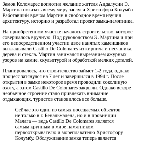
Замок Коломарес воплотил желание жителя Андалусии Э.
Мартина показать всему миру заслуги Христофора Колумба.
Работавший врачом Мартин в свободное время изучил
архитектуру, историю и разработал проект замка-памятника.
На приобретенном участке началось строительство, которое
совершалось вручную. Под руководством Э. Мартина и при
его непосредственном участии двое нанятых каменщиков
выкладывали Castillo De Colomares из кирпича и песчаника,
дерева и стекла. Мартин занимался вырезанием ажурных
узоров на камне, скульптурой и обработкой мелких деталей.
Планировалось, что строительство займет 1-2 года, однако
процесс затянулся на 7 лет и завершился в 1994 г. После
открытия в замке некоторое время проводили соколиную
охоту, а затем Castillo De Colomares закрыли. Однако вскоре
необычное строение стало привлекать внимание
отдыхающих, туристов становилось все больше.
Сейчас это один из самых посещаемых объектов
не только в г. Бенальмадена, но и в провинции
Малага — ведь Castillo De Colomares является
самым крупным в мире памятником
первооткрывателю и мореплавателю Христофору
Колумбу. Обслуживание замка теперь является