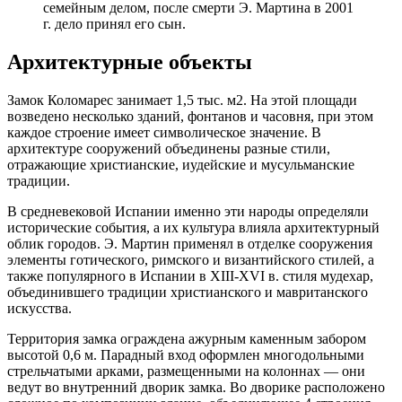
семейным делом, после смерти Э. Мартина в 2001
г. дело принял его сын.
Архитектурные объекты
Замок Коломарес занимает 1,5 тыс. м2. На этой площади
возведено несколько зданий, фонтанов и часовня, при этом
каждое строение имеет символическое значение. В
архитектуре сооружений объединены разные стили,
отражающие христианские, иудейские и мусульманские
традиции.
В средневековой Испании именно эти народы определяли
исторические события, а их культура влияла архитектурный
облик городов. Э. Мартин применял в отделке сооружения
элементы готического, римского и византийского стилей, а
также популярного в Испании в XIII-XVI в. стиля мудехар,
объединившего традиции христианского и мавританского
искусства.
Территория замка ограждена ажурным каменным забором
высотой 0,6 м. Парадный вход оформлен многодольными
стрельчатыми арками, размещенными на колоннах — они
ведут во внутренний дворик замка. Во дворике расположено