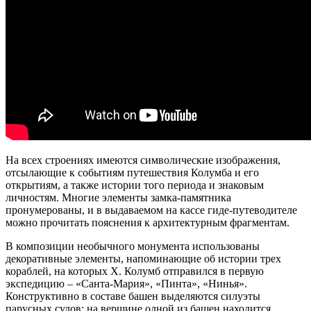
На всех строениях имеются символические изображения,
отсылающие к событиям путешествия Колумба и его
открытиям, а также истории того периода и знаковым
личностям. Многие элементы замка-памятника
пронумерованы, и в выдаваемом на кассе гиде-путеводителе
можно прочитать пояснения к архитектурным фрагментам.
В композиции необычного монумента использованы
декоративные элементы, напоминающие об истории трех
кораблей, на которых Х. Колумб отправился в первую
экспедицию – «Санта-Мария», «Пинта», «Нинья».
Конструктивно в составе башен выделяются силуэты
парусных судов: на вершине одной из башен находится