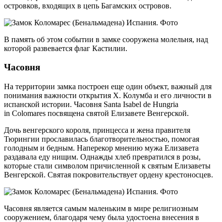
островков, входящих в цепь Багамских островов.
В память об этом событии в замке сооружена молельня, над
которой развевается флаг Кастилии.
Часовня
На территории замка построен еще один объект, важный для
понимания важности открытия Х. Колумба и его личности в
испанской истории. Часовня Santa Isabel de Hungria
in Colomares посвящена святой Елизавете Венгерской.
Дочь венгерского короля, принцесса и жена правителя
Тюрингии прославилась благотворительностью, помогая
голодным и бедным. Наперекор мнению мужа Елизавета
раздавала еду нищим. Однажды хлеб превратился в розы,
которые стали символом причисленной к святым Елизаветы
Венгерской. Святая покровительствует ордену крестоносцев.
Часовня является самым маленьким в мире религиозным
сооружением, благодаря чему была удостоена внесения в