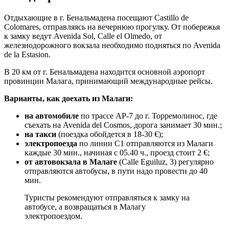
Отдыхающие в г. Бенальмадена посещают Castillo de
Colomares, отправляясь на вечернюю прогулку. От побережья
к замку ведут Avenida Sol, Calle el Olmedo, от
железнодорожного вокзала необходимо подняться по Avenida
de la Estasion.
В 20 км от г. Бенальмадена находится основной аэропорт
провинции Малага, принимающий международные рейсы.
Варианты, как доехать из Малаги:
на автомобиле
по трассе АР-7 до г. Торремолинос, где
съехать на Avenida del Cosmos, дорога занимает 30 мин.;
на такси
(поездка обойдется в 18-30 €);
электропоезда
по линии С1 отправляются из Малаги
каждые 30 мин., начиная с 05.40 ч., проезд стоит 2 €;
от автовокзала в Малаге
(Calle Eguiluz, 3) регулярно
отправляются автобусы, в пути надо провести до 40
мин.
Туристы рекомендуют отправляться к замку на
автобусе, а возвращаться в Малагу
электропоездом.