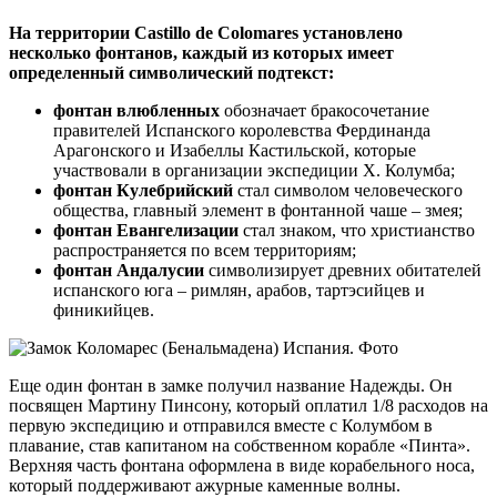
На территории Castillo de Colomares установлено
несколько фонтанов, каждый из которых имеет
определенный символический подтекст:
фонтан влюбленных
обозначает бракосочетание
правителей Испанского королевства Фердинанда
Арагонского и Изабеллы Кастильской, которые
участвовали в организации экспедиции Х. Колумба;
фонтан Кулебрийский
стал символом человеческого
общества, главный элемент в фонтанной чаше – змея;
фонтан Евангелизации
стал знаком, что христианство
распространяется по всем территориям;
фонтан Андалусии
символизирует древних обитателей
испанского юга – римлян, арабов, тартэсийцев и
финикийцев.
Еще один фонтан в замке получил название Надежды. Он
посвящен Мартину Пинсону, который оплатил 1/8 расходов на
первую экспедицию и отправился вместе с Колумбом в
плавание, став капитаном на собственном корабле «Пинта».
Верхняя часть фонтана оформлена в виде корабельного носа,
который поддерживают ажурные каменные волны.