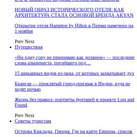
НОВЫЙ ОБРАЗ ИСТОРИЧЕСКОГО ОТЕЛЯ: КАК
АРХИТЕКТУРА СТАЛА ОСНОВОЙ БРЕНДА AKYAN
Открытие отеля Hampton by Hilton в Перми намечено на
1 ноября
Prev
Next
Путешествия
«Ни одну гору не принимаю как должное» — последние
слова альпиниста, погибшего под…
15 шикарных видов из окна, от которых захватывает дух
Бхангар — проклятый город-призрак в Индии, куда не
ходят ночью
Жизнь без правил: портреты бунтарей в проекте Lost and
Found
Prev
Next
Советы туристам
Острова Киклады, Греция. Где на карте Европы, список