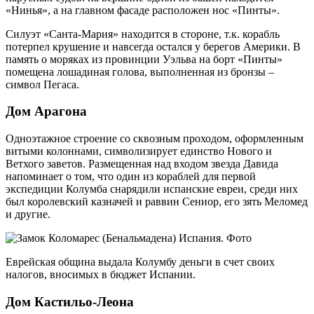
«Нинья», а на главном фасаде расположен нос «Пинты».
Силуэт «Санта-Мария» находится в стороне, т.к. корабль
потерпел крушение и навсегда остался у берегов Америки. В
память о моряках из провинции Уэльва на борт «Пинты»
помещена лошадиная голова, выполненная из бронзы –
символ Пегаса.
Дом Арагона
Одноэтажное строение со сквозным проходом, оформленным
витыми колоннами, символизирует единство Нового и
Ветхого заветов. Размещенная над входом звезда Давида
напоминает о том, что один из кораблей для первой
экспедиции Колумба снарядили испанские евреи, среди них
был королевский казначей и раввин Сениор, его зять Меломед
и другие.
Еврейская община выдала Колумбу деньги в счет своих
налогов, вносимых в бюджет Испании.
Дом Кастильо-Леона