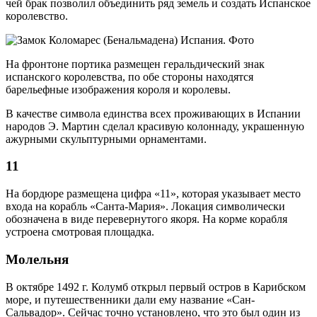
чей брак позволил объединить ряд земель и создать Испанское
королевство.
На фронтоне портика размещен геральдический знак
испанского королевства, по обе стороны находятся
барельефные изображения короля и королевы.
В качестве символа единства всех проживающих в Испании
народов Э. Мартин сделал красивую колоннаду, украшенную
ажурными скульптурными орнаментами.
11
На бордюре размещена цифра «11», которая указывает место
входа на корабль «Санта-Мария». Локация символически
обозначена в виде перевернутого якоря. На корме корабля
устроена смотровая площадка.
Молельня
В октябре 1492 г. Колумб открыл первый остров в Карибском
море, и путешественники дали ему название «Сан-
Сальвадор». Сейчас точно установлено, что это был один из