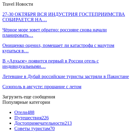
Travel Новости
27-30 ОКТЯБРЯ ВСЯ ИНДУСТРИЯ ГОСТЕПРИИМСТВА
СОБИРАЕТСЯ НА…
Чёрное море зовет обратно: россияне снова начали
планировать…
Онищенко оценил, помешает ли катастрофа с мазутом
купаться в…
В «Архызе» появится первый в России отель с
индивидуальными…
Летевшие в Дубай российские туристы застряли в Пакистане
Созополь в августе: прощание с летом
Загрузить еще сообщения
Популярные категории
Отели
488
Путешествия
226
Достопримечательности
213
Советы туристам
70