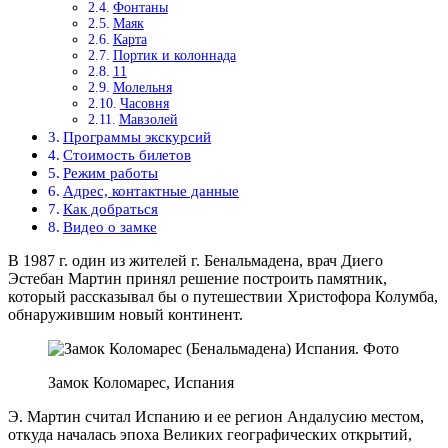
Фонтаны
Маяк
Карта
Портик и колоннада
11
Молельня
Часовня
Мавзолей
Программы экскурсий
Стоимость билетов
Режим работы
Адрес, контактные данные
Как добраться
Видео о замке
В 1987 г. один из жителей г. Бенальмадена, врач Диего
Эстебан Мартин принял решение построить памятник,
который рассказывал бы о путешествии Христофора Колумба,
обнаружившим новый континент.
Замок Коломарес, Испания
Э. Мартин считал Испанию и ее регион Андалусию местом,
откуда началась эпоха Великих географических открытий,