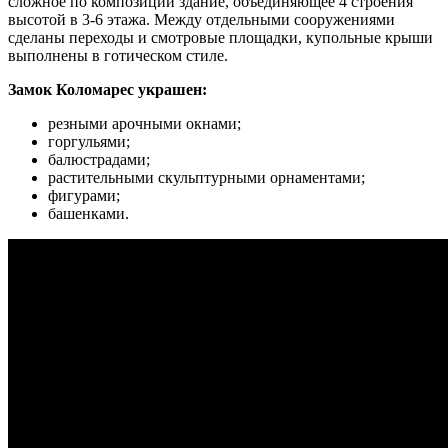
сложное по композиции здание, объединяющее 4 строения
высотой в 3-6 этажа. Между отдельными сооружениями
сделаны переходы и смотровые площадки, купольные крыши
выполнены в готическом стиле.
Замок Коломарес украшен:
резными арочными окнами;
горгульями;
балюстрадами;
растительными скульптурными орнаментами;
фигурами;
башенками.