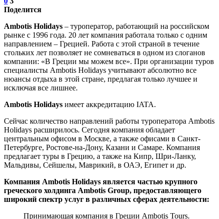
0
3
Поделится
Ambotis Holidays
– туроператор, работающий на российском
рынке с 1996 года. 20 лет компания работала только с одним
направлением – Грецией. Работа с этой страной в течение
стольких лет позволяет не сомневаться в одном из слоганов
компании: «В Греции мы можем все». При организации туров
специалисты Ambotis Holidays учитывают абсолютно все
нюансы отдыха в этой стране, предлагая только лучшее и
исключая все лишнее.
Ambotis Holidays
имеет аккредитацию IATA.
Сейчас количество направлений работы туроператора Ambotis
Holidays расширилось. Сегодня компания обладает
центральным офисом в Москве, а также офисами в Санкт-
Петербурге, Ростове-на-Дону, Казани и Самаре. Компания
предлагает туры в Грецию, а также на Кипр, Шри-Ланку,
Мальдивы, Сейшелы, Маврикий, в ОАЭ, Египет и др.
Компания Ambotis Holidays является частью крупного
греческого холдинга Ambotis Group, предоставляющего
широкий спектр услуг в различных сферах деятельности:
Принимающая компания в Греции Ambotis Tours.