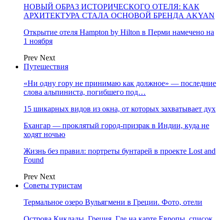
НОВЫЙ ОБРАЗ ИСТОРИЧЕСКОГО ОТЕЛЯ: КАК
АРХИТЕКТУРА СТАЛА ОСНОВОЙ БРЕНДА AKYAN
Открытие отеля Hampton by Hilton в Перми намечено на
1 ноября
Prev
Next
Путешествия
«Ни одну гору не принимаю как должное» — последние
слова альпиниста, погибшего под…
15 шикарных видов из окна, от которых захватывает дух
Бхангар — проклятый город-призрак в Индии, куда не
ходят ночью
Жизнь без правил: портреты бунтарей в проекте Lost and
Found
Prev
Next
Советы туристам
Термальное озеро Вульягмени в Греции. Фото, отели
Острова Киклады, Греция. Где на карте Европы, список