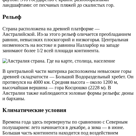
ландшафтами: от песчаных пляжей до скалистых гор.
Рельеф
Страна расположена на древней платформе —
Австралийской. Из-за этого рельеф оличается преобладанием
равнин, невысоких плоскогорий и низкогорья. Центральная
низменность на востоке и равнина Налларбор на западе
занимают более 1/2 всей площади континента.
В центральной части материка расположены невысокие горы
древней складчатости — Большой Водораздельный хребет. Он
протянулся на 4000 км. Средняя высота – около 1200 м,
высочайшая вершина — гора Косцюшко (2228 м). В
Австралии также наблюдаются эоловые формы рельефа: дюны
и барханы.
Климатические условия
Времена года здесь перевернуты по сравнению с Северным
полушарием: лето начинается в декабре, а зима — в июне.
Большая часть континента находится под воздействием