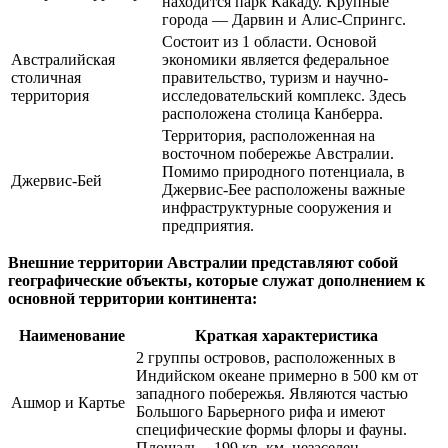
находится парк Какаду. Крупные
города — Дарвин и Алис-Спрингс.
Состоит из 1 области. Основой
Австралийская
экономики является федеральное
столичная
правительство, туризм и научно-
территория
исследовательский комплекс. Здесь
расположена столица Канберра.
Территория, расположенная на
восточном побережье Австралии.
Помимо природного потенциала, в
Джервис-Бей
Джервис-Бее расположены важные
инфраструктурные сооружения и
предприятия.
Внешние территории Австралии представляют собой
географические объекты, которые служат дополнением к
основной территории континента:
Наименование
Краткая характеристика
2 группы островов, расположенных в
Индийском океане примерно в 500 км от
западного побережья. Являются частью
Ашмор и Картье
Большого Барьерного рифа и имеют
специфические формы флоры и фауны.
Площадь – 199 кв. км, незаселен.