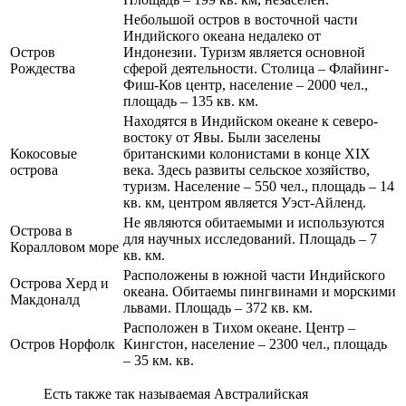
Небольшой остров в восточной части
Индийского океана недалеко от
Остров
Индонезии. Туризм является основной
Рождества
сферой деятельности. Столица – Флайинг-
Фиш-Ков центр, население – 2000 чел.,
площадь – 135 кв. км.
Находятся в Индийском океане к северо-
востоку от Явы. Были заселены
Кокосовые
британскими колонистами в конце XIX
острова
века. Здесь развиты сельское хозяйство,
туризм. Население – 550 чел., площадь – 14
кв. км, центром является Уэст-Айленд.
Не являются обитаемыми и используются
Острова в
для научных исследований. Площадь – 7
Коралловом море
кв. км.
Расположены в южной части Индийского
Острова Херд и
океана. Обитаемы пингвинами и морскими
Макдоналд
львами. Площадь – 372 кв. км.
Расположен в Тихом океане. Центр –
Остров Норфолк
Кингстон, население – 2300 чел., площадь
– 35 км. кв.
Есть также так называемая Австралийская