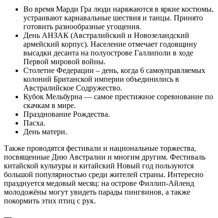
Во время Марди Гра люди наряжаются в яркие костюмы,
устраивают карнавальные шествия и танцы. Принято
готовить разнообразные угощения.
День АНЗАК (Австралийский и Новозеландский
армейский корпус). Население отмечает годовщину
высадки десанта на полуострове Галлиполи в ходе
Первой мировой войны.
Столетие Федерации – день, когда 6 самоуправляемых
колоний Британской империи объединились в
Австралийское Содружество.
Кубок Мельбурна — самое престижное соревнование по
скачкам в мире.
Празднование Рождества.
Пасха.
День матери.
Также проводятся фестивали и национальные торжества,
посвященные Дню Австралии и многим другим. Фестиваль
китайской культуры и китайский Новый год пользуются
большой популярностью среди жителей страны. Интересно
празднуется медовый месяц: на острове Филлип-Айленд
молодожёны могут увидеть парады пингвинов, а также
покормить этих птиц с рук.