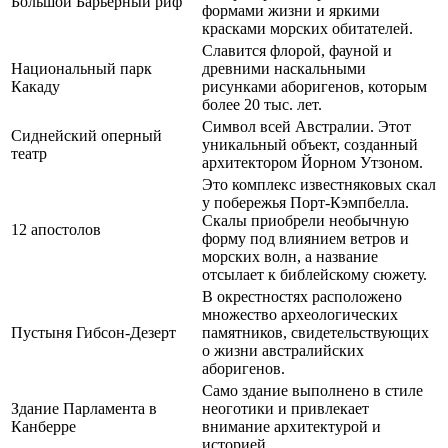
Большой Барьерный риф
формами жизни и яркими
красками морских обитателей.
Славится флорой, фауной и
Национальный парк
древними наскальными
Какаду
рисунками аборигенов, которым
более 20 тыс. лет.
Символ всей Австралии. Этот
Сиднейский оперный
уникальный объект, созданный
театр
архитектором Йорном Утзоном.
Это комплекс известняковых скал
у побережья Порт-Кэмпбелла.
Скалы приобрели необычную
12 апостолов
форму под влиянием ветров и
морских волн, а название
отсылает к библейскому сюжету.
В окрестностях расположено
множество археологических
Пустыня Гибсон-Дезерт
памятников, свидетельствующих
о жизни австралийских
аборигенов.
Само здание выполнено в стиле
Здание Парламента в
неоготики и привлекает
Канберре
внимание архитектурой и
историей.