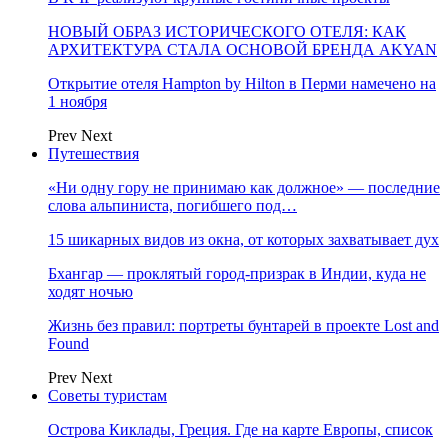
НОВЫЙ ОБРАЗ ИСТОРИЧЕСКОГО ОТЕЛЯ: КАК
АРХИТЕКТУРА СТАЛА ОСНОВОЙ БРЕНДА AKYAN
Открытие отеля Hampton by Hilton в Перми намечено на
1 ноября
Prev
Next
Путешествия
«Ни одну гору не принимаю как должное» — последние
слова альпиниста, погибшего под…
15 шикарных видов из окна, от которых захватывает дух
Бхангар — проклятый город-призрак в Индии, куда не
ходят ночью
Жизнь без правил: портреты бунтарей в проекте Lost and
Found
Prev
Next
Советы туристам
Острова Киклады, Греция. Где на карте Европы, список