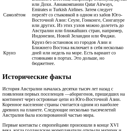
или Дохи. Авиакомпании Qatar Airways,
Emirates и Turkish Airlines. Затем следует
Самолётом
перелёт со стыковкой в одном из хабов Юго-
Восточной Азии: Сеуле, Гонконге, Сингапуре
или других. Из этих узлов можно долететь до
Австралии или ближайших стран, например,
Индонезии, Новой Зеландии или Фиджи.
Круиз без остановок из городов Азии и
Ближнего Востока включает в себя несколько
Круиз
дней или недель на море. Есть вариант со
стоянками в портах. Это дольше, но
бюджетнее.
Исторические факты
История Австралии началась десятки тысяч лет назад с
появления первых поселенцев —аборигенов, пришедших на
континент через островные цепи из Юго-Восточной Азии.
Коренное население страны считается одним из наиболее
древних на планете. Следующие несколько тысячелетий
Австралия была изолированной частью мира.
Первые контакты с европейцами произошли в конце XVI
века, когда голландские мореплаватели открыли материк и