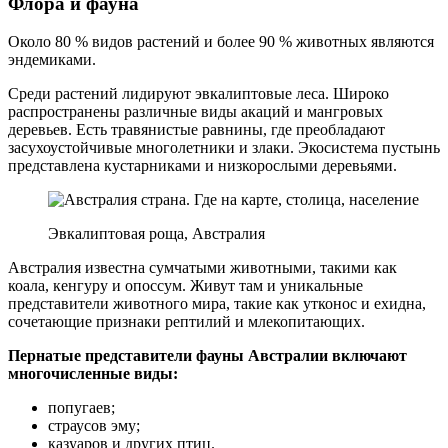
Флора и фауна
Около 80 % видов растений и более 90 % животных являются
эндемиками.
Среди растений лидируют эвкалиптовые леса. Широко
распространены различные виды акаций и мангровых
деревьев. Есть травянистые равнины, где преобладают
засухоустойчивые многолетники и злаки. Экосистема пустынь
представлена кустарниками и низкорослыми деревьями.
Эвкалиптовая роща, Австралия
Австралия известна сумчатыми животными, такими как
коала, кенгуру и опоссум. Живут там и уникальные
представители животного мира, такие как утконос и ехидна,
сочетающие признаки рептилий и млекопитающих.
Пернатые представители фауны Австралии включают
многочисленные виды:
попугаев;
страусов эму;
казуаров и других птиц.