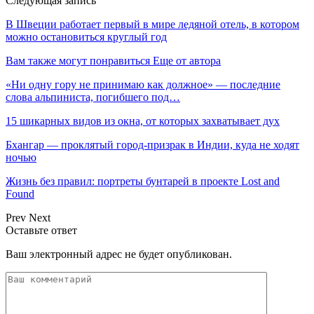
Следующая запись
В Швеции работает первый в мире ледяной отель, в котором
можно остановиться круглый год
Вам также могут понравиться
Еще от автора
«Ни одну гору не принимаю как должное» — последние
слова альпиниста, погибшего под…
15 шикарных видов из окна, от которых захватывает дух
Бхангар — проклятый город-призрак в Индии, куда не ходят
ночью
Жизнь без правил: портреты бунтарей в проекте Lost and
Found
Prev
Next
Оставьте ответ
Ваш электронный адрес не будет опубликован.