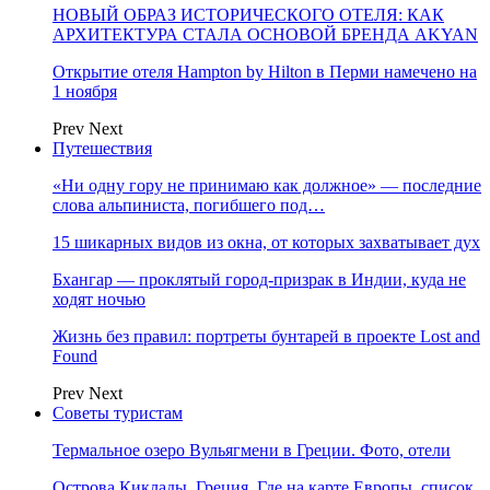
НОВЫЙ ОБРАЗ ИСТОРИЧЕСКОГО ОТЕЛЯ: КАК
АРХИТЕКТУРА СТАЛА ОСНОВОЙ БРЕНДА AKYAN
Открытие отеля Hampton by Hilton в Перми намечено на
1 ноября
Prev
Next
Путешествия
«Ни одну гору не принимаю как должное» — последние
слова альпиниста, погибшего под…
15 шикарных видов из окна, от которых захватывает дух
Бхангар — проклятый город-призрак в Индии, куда не
ходят ночью
Жизнь без правил: портреты бунтарей в проекте Lost and
Found
Prev
Next
Советы туристам
Термальное озеро Вульягмени в Греции. Фото, отели
Острова Киклады, Греция. Где на карте Европы, список