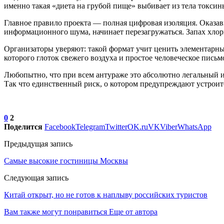
именно такая «диета на грубой пище» выбивает из тела токсин
Главное правило проекта — полная цифровая изоляция. Оказавш
информационного шума, начинает перезагружаться. Запах хлор
Организаторы уверяют: такой формат учит ценить элементарны
которого глоток свежего воздуха и простое человеческое пись
Любопытно, что при всем антураже это абсолютно легальный и
Так что единственный риск, о котором предупреждают устроите
0
2
Поделится
Facebook
Telegram
Twitter
OK.ru
VK
Viber
WhatsApp
Предыдущая запись
Самые высокие гостиницы Москвы
Следующая запись
Китай открыт, но не готов к наплыву российских туристов
Вам также могут понравиться
Еще от автора