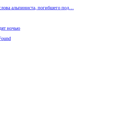
слова альпиниста, погибшего под…
дят ночью
Found