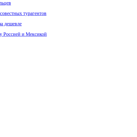
льцев
осовестных турагентов
за дешевле
у Россией и Мексикой