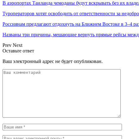
В аэропортах Таиланда чемоданы будут вскрывать без их владе
Туроператоров хотят освободить от ответственности за недобр
Россиянам предлагают отдохнуть на Ближнем Востоке в 3–4 ра
Названы три причины, мешающие вернуть прямые рейсы межд
Prev
Next
Оставьте ответ
Ваш электронный адрес не будет опубликован.