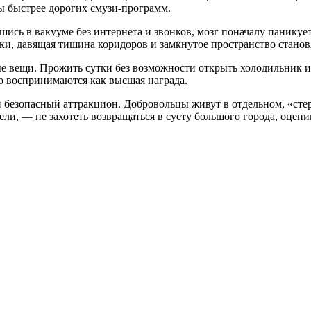
ы быстрее дорогих смузи-программ.
ись в вакууме без интернета и звонков, мозг поначалу паникуе
ки, давящая тишина коридоров и замкнутое пространство станов
е вещи. Прожить сутки без возможности открыть холодильник и
мо воспринимаются как высшая награда.
 безопасный аттракцион. Добровольцы живут в отдельном, «сте
ли, — не захотеть возвращаться в суету большого города, оцен