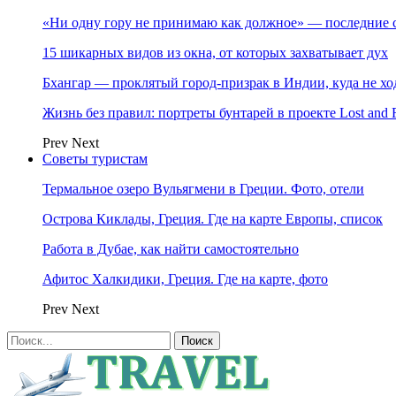
«Ни одну гору не принимаю как должное» — последние 
15 шикарных видов из окна, от которых захватывает дух
Бхангар — проклятый город-призрак в Индии, куда не хо
Жизнь без правил: портреты бунтарей в проекте Lost and 
Prev
Next
Советы туристам
Термальное озеро Вульягмени в Греции. Фото, отели
Острова Киклады, Греция. Где на карте Европы, список
Работа в Дубае, как найти самостоятельно
Афитос Халкидики, Греция. Где на карте, фото
Prev
Next