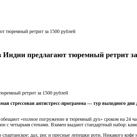
ют тюремный ретрит за 1500 рублей
в Индии предлагают тюремный ретрит за
амая стрессовая антистресс-программа — тур выходного дня 
 обещают «полное погружение в тюремный дух» сроком на 24 час
дин с четырьмя стенами. Взамен выдают стандартный набор: каме
спартанское: дал, рис и пресные лепешки роти. Никакого кофе 