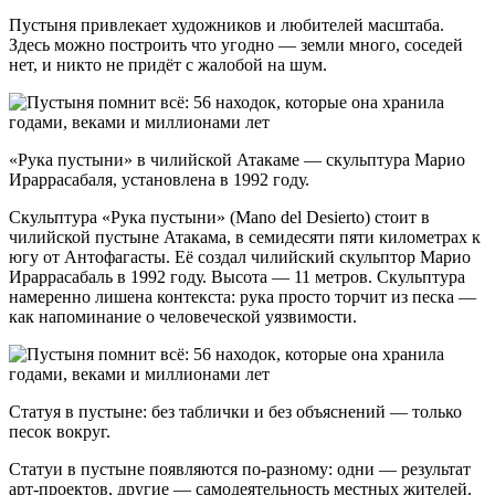
Пустыня привлекает художников и любителей масштаба.
Здесь можно построить что угодно — земли много, соседей
нет, и никто не придёт с жалобой на шум.
«Рука пустыни» в чилийской Атакаме — скульптура Марио
Ираррасабаля, установлена в 1992 году.
Скульптура «Рука пустыни» (Mano del Desierto) стоит в
чилийской пустыне Атакама, в семидесяти пяти километрах к
югу от Антофагасты. Её создал чилийский скульптор Марио
Ираррасабаль в 1992 году. Высота — 11 метров. Скульптура
намеренно лишена контекста: рука просто торчит из песка —
как напоминание о человеческой уязвимости.
Статуя в пустыне: без таблички и без объяснений — только
песок вокруг.
Статуи в пустыне появляются по-разному: одни — результат
арт-проектов, другие — самодеятельность местных жителей.