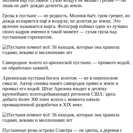
Молния над пустыней: сухой воздух не мешает грозам — он
лишь не даёт дождю долететь до земли.
Грозы в пустыне — не редкость. Молния бьёт, гром гремит, но
дождь испаряется ещё в воздухе, не долетая до земли. Это
явление называется вирга. Фотограф поймал один из лучших
своих кадров именно в такой момент — сухая гроза над
пустынным горизонтом.
Самородное золото из аризонской пустыни — промыто водой,
не обработано химией.
Аризонская пустыня богата золотом — не в переносном
смысле. Автор снимка нашёл самородок прямо в земле и
промыл его водой. Штат Аризона входит в десятку
крупнейших золотодобывающих регионов США: здесь
добыто более 300 тонн золота с момента начала
промышленной разработки в XIX веке.
Пустынные розы острова Сокотра — не цветы, а деревья с