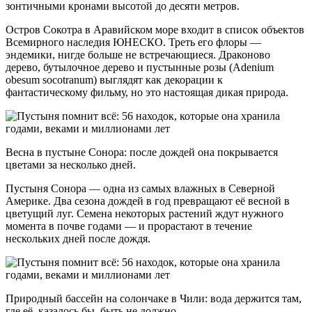
зонтичными кронами высотой до десяти метров.
Остров Сокотра в Аравийском море входит в список объектов
Всемирного наследия ЮНЕСКО. Треть его флоры —
эндемики, нигде больше не встречающиеся. Драконово
дерево, бутылочное дерево и пустынные розы (Adenium
obesum socotranum) выглядят как декорации к
фантастическому фильму, но это настоящая дикая природа.
Весна в пустыне Сонора: после дождей она покрывается
цветами за несколько дней.
Пустыня Сонора — одна из самых влажных в Северной
Америке. Два сезона дождей в год превращают её весной в
цветущий луг. Семена некоторых растений ждут нужного
момента в почве годами — и прорастают в течение
нескольких дней после дождя.
Природный бассейн на солончаке в Чили: вода держится там,
где её, казалось бы, быть не должно.