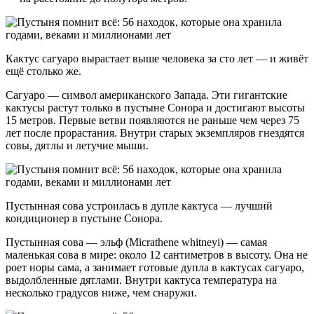
Кактус сагуаро вырастает выше человека за сто лет — и живёт
ещё столько же.
Сагуаро — символ американского Запада. Эти гигантские
кактусы растут только в пустыне Сонора и достигают высоты
15 метров. Первые ветви появляются не раньше чем через 75
лет после прорастания. Внутри старых экземпляров гнездятся
совы, дятлы и летучие мыши.
Пустынная сова устроилась в дупле кактуса — лучший
кондиционер в пустыне Сонора.
Пустынная сова — эльф (Micrathene whitneyi) — самая
маленькая сова в мире: около 12 сантиметров в высоту. Она не
роет норы сама, а занимает готовые дупла в кактусах сагуаро,
выдолбленные дятлами. Внутри кактуса температура на
несколько градусов ниже, чем снаружи.