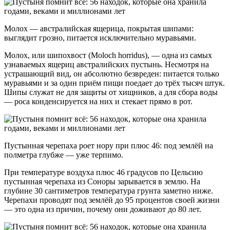
Молох — австралийская ящерица, покрытая шипами:
выглядит грозно, питается исключительно муравьями.
Молох, или шипохвост (Moloch horridus), — одна из самых
узнаваемых ящериц австралийских пустынь. Несмотря на
устрашающий вид, он абсолютно безвреден: питается только
муравьями и за один приём пищи поедает до трёх тысяч штук.
Шипы служат не для защиты от хищников, а для сбора воды
— роса конденсируется на них и стекает прямо в рот.
Пустынная черепаха роет нору при плюс 46: под землёй на
полметра глубже — уже терпимо.
При температуре воздуха плюс 46 градусов по Цельсию
пустынная черепаха из Соноры зарывается в землю. На
глубине 30 сантиметров температура грунта заметно ниже.
Черепахи проводят под землёй до 95 процентов своей жизни
— это одна из причин, почему они доживают до 80 лет.