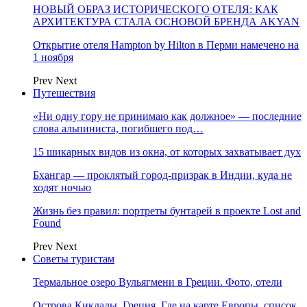
НОВЫЙ ОБРАЗ ИСТОРИЧЕСКОГО ОТЕЛЯ: КАК
АРХИТЕКТУРА СТАЛА ОСНОВОЙ БРЕНДА AKYAN
Открытие отеля Hampton by Hilton в Перми намечено на
1 ноября
Prev
Next
Путешествия
«Ни одну гору не принимаю как должное» — последние
слова альпиниста, погибшего под…
15 шикарных видов из окна, от которых захватывает дух
Бхангар — проклятый город-призрак в Индии, куда не
ходят ночью
Жизнь без правил: портреты бунтарей в проекте Lost and
Found
Prev
Next
Советы туристам
Термальное озеро Вульягмени в Греции. Фото, отели
Острова Киклады, Греция. Где на карте Европы, список