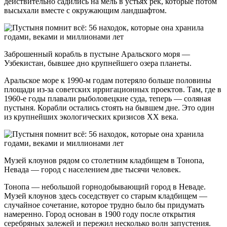
действительно садились на мель в устьях рек, которые потом
высыхали вместе с окружающим ландшафтом.
Заброшенный корабль в пустыне Аральского моря —
Узбекистан, бывшее дно крупнейшего озера планеты.
Аральское море к 1990-м годам потеряло больше половины
площади из-за советских ирригационных проектов. Там, где в
1960-е годы плавали рыболовецкие суда, теперь — соляная
пустыня. Корабли остались стоять на бывшем дне. Это один
из крупнейших экологических кризисов XX века.
Музей клоунов рядом со столетним кладбищем в Тонопа,
Невада — город с населением две тысячи человек.
Тонопа — небольшой горнодобывающий город в Неваде.
Музей клоунов здесь соседствует со старым кладбищем —
случайное сочетание, которое трудно было бы придумать
намеренно. Город основан в 1900 году после открытия
серебряных залежей и пережил несколько волн запустения.