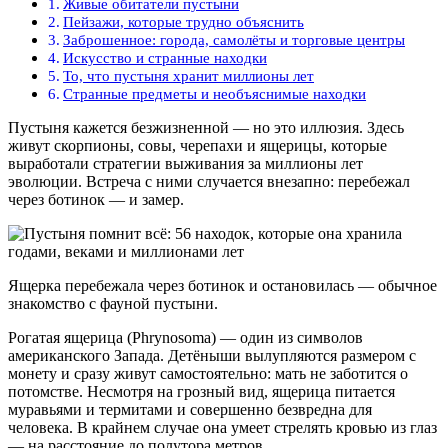
Живые обитатели пустыни
Пейзажи, которые трудно объяснить
Заброшенное: города, самолёты и торговые центры
Искусство и странные находки
То, что пустыня хранит миллионы лет
Странные предметы и необъяснимые находки
Пустыня кажется безжизненной — но это иллюзия. Здесь
живут скорпионы, совы, черепахи и ящерицы, которые
выработали стратегии выживания за миллионы лет
эволюции. Встреча с ними случается внезапно: перебежал
через ботинок — и замер.
Ящерка перебежала через ботинок и остановилась — обычное
знакомство с фауной пустыни.
Рогатая ящерица (Phrynosoma) — один из символов
американского Запада. Детёныши вылупляются размером с
монету и сразу живут самостоятельно: мать не заботится о
потомстве. Несмотря на грозный вид, ящерица питается
муравьями и термитами и совершенно безвредна для
человека. В крайнем случае она умеет стрелять кровью из глаз
— на расстояние до полутора метров.