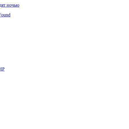
дят ночью
Found
КНР