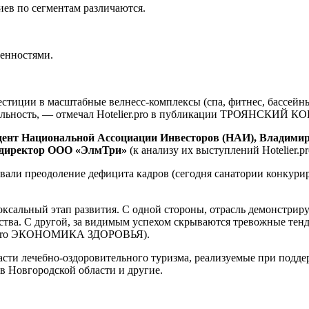
иев по сегментам различаются.
бенностями.
вестиции в масштабные велнесс-комплексы (спа, фитнес, бассейн
быльность, — отмечал Hotelier.pro в публикации ТРОЯНСКИЙ
ент Национальной Ассоциации Инвесторов (НАИ), Владимир 
 директор ООО «ЭлмТри»
(к анализу их выступлений Hotelier.p
звали преодоление дефицита кадров (сегодня санатории конкури
ксальный этап развития. С одной стороны, отрасль демонстрируе
рства. С другой, за видимым успехом скрываются тревожные тен
ier.pro ЭКОНОМИКА ЗДОРОВЬЯ).
асти лечебно-оздоровительного туризма, реализуемые при подде
в Новгородской области и другие.