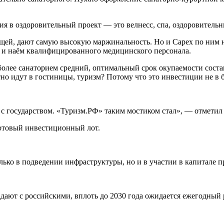
 в оздоровительный проект — это велнесс, спа, оздоровительны
вляющей, дают самую высокую маржинальность. Но и Capex по ни
о и наём квалифицированного медицинского персонала.
более санаторием средний, оптимальный срок окупаемости соста
 идут в гостиницы, туризм? Потому что это инвестиции не в бе
а с государством. «Туризм.РФ» таким мостиком стал», — отмети
отовый инвестиционный лот.
лько в подведении инфраструктуры, но и в участии в капитале п
ают с российскими, вплоть до 2030 года ожидается ежегодный р