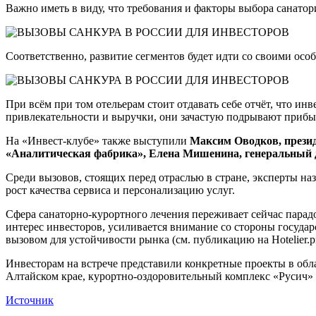
Важно иметь в виду, что требования и факторы выбора санатор
Соответственно, развитие сегментов будет идти со своими осо
При всём при том отельерам стоит отдавать себе отчёт, что ин
привлекательности и выручки, они зачастую подрывают при
На «Инвест-клубе» также выступили
Максим Оводков, презид
«Аналитическая фабрика», Елена Мишенина, генеральный
Среди вызовов, стоящих перед отраслью в стране, эксперты на
рост качества сервиса и персонализацию услуг.
Сфера санаторно-курортного лечения переживает сейчас парадо
интерес инвесторов, усиливается внимание со стороны госуда
вызовом для устойчивости рынка (см. публикацию на Hotel
Инвесторам на встрече представили конкретные проекты в обл
Алтайском крае, курортно-оздоровительный комплекс «Русич» 
Источник