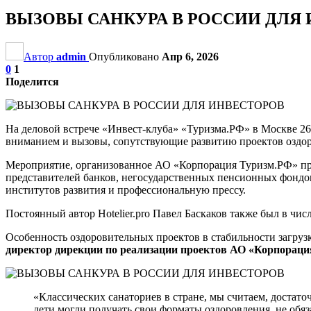
ВЫЗОВЫ САНКУРА В РОССИИ ДЛЯ
Автор
admin
Опубликовано
Апр 6, 2026
0
1
Поделится
На деловой встрече «Инвест-клуба» «Туризма.РФ» в Москве 26
вниманием и вызовы, сопутствующие развитию проектов оздор
Мероприятие, организованное АО «Корпорация Туризм.РФ» при
представителей банков, негосударственных пенсионных фондо
институтов развития и профессиональную прессу.
Постоянный автор Hotelier.pro Павел Баскаков также был в чис
Особенность оздоровительных проектов в стабильности загруз
директор дирекции по реализации проектов АО «Корпорац
«Классических санаториев в стране, мы считаем, достат
дети могли получать свои форматы оздоровления, не обя