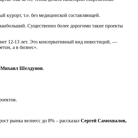
й курорт, т.е. без медицинской составляющей.
м наибольший. Существенно более дорогими такие проекты
вит 12-13 лет. Это консервативный вид инвестиций, —
тон, а в бизнес».
л
Михаил Шелдунов
.
роектов.
ост рынка велнесс до 8% – рассказал
Сергей Самохвалов,