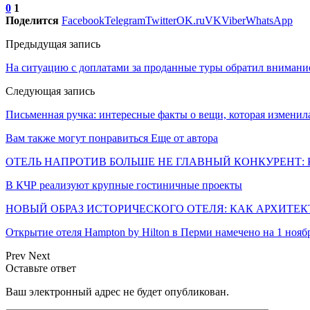
0
1
Поделится
Facebook
Telegram
Twitter
OK.ru
VK
Viber
WhatsApp
Предыдущая запись
На ситуацию с доплатами за проданные туры обратил внимани
Следующая запись
Письменная ручка: интересные факты о вещи, которая изменил
Вам также могут понравиться
Еще от автора
ОТЕЛЬ НАПРОТИВ БОЛЬШЕ НЕ ГЛАВНЫЙ КОНКУРЕНТ: 
В КЧР реализуют крупные гостиничные проекты
НОВЫЙ ОБРАЗ ИСТОРИЧЕСКОГО ОТЕЛЯ: КАК АРХИТЕ
Открытие отеля Hampton by Hilton в Перми намечено на 1 нояб
Prev
Next
Оставьте ответ
Ваш электронный адрес не будет опубликован.