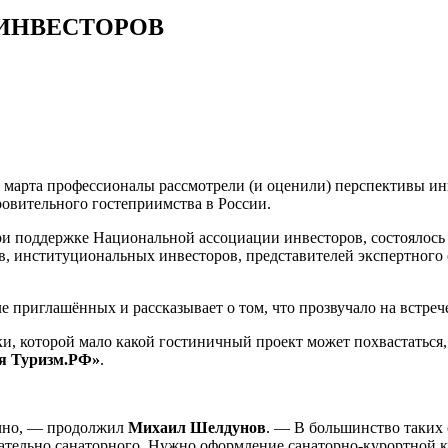
 ИНВЕСТОРОВ
 марта профессионалы рассмотрели (и оценили) перспективы ин
овительного гостеприимства в России.
 поддержке Национальной ассоциации инвесторов, состоялось 
в, институциональных инвесторов, представителей экспертного
ле приглашённых и рассказывает о том, что прозвучало на встреч
ки, которой мало какой гостиничный проект может похвастатьс
ия Туризм.РФ»
.
очно, — продолжил
Михаил Шелдунов
. — В большинство таких 
зательно санаторного. Нужно оформление санаторно-курортной к