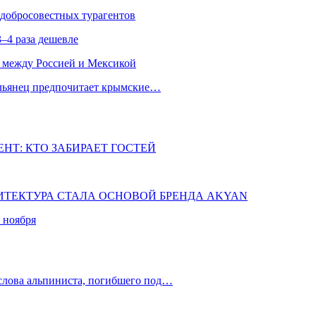
едобросовестных турагентов
–4 раза дешевле
 между Россией и Мексикой
альянец предпочитает крымские…
НТ: КТО ЗАБИРАЕТ ГОСТЕЙ
ХИТЕКТУРА СТАЛА ОСНОВОЙ БРЕНДА AKYAN
 ноября
слова альпиниста, погибшего под…