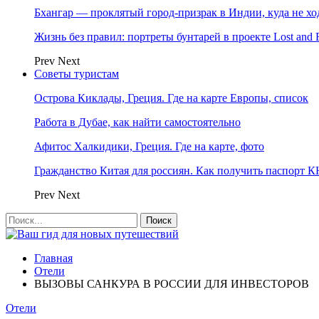
Бхангар — проклятый город-призрак в Индии, куда не хо
Жизнь без правил: портреты бунтарей в проекте Lost and 
Prev
Next
Советы туристам
Острова Киклады, Греция. Где на карте Европы, список
Работа в Дубае, как найти самостоятельно
Афитос Халкидики, Греция. Где на карте, фото
Гражданство Китая для россиян. Как получить паспорт 
Prev
Next
Главная
Отели
ВЫЗОВЫ САНКУРА В РОССИИ ДЛЯ ИНВЕСТОРОВ
Отели