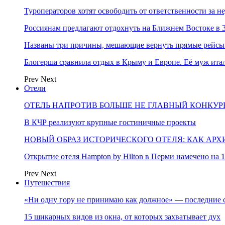
Туроператоров хотят освободить от ответственности за н
Россиянам предлагают отдохнуть на Ближнем Востоке в 3
Названы три причины, мешающие вернуть прямые рейсы
Блогерша сравнила отдых в Крыму и Европе. Её муж ит
Prev
Next
Отели
ОТЕЛЬ НАПРОТИВ БОЛЬШЕ НЕ ГЛАВНЫЙ КОНКУРЕ
В КЧР реализуют крупные гостиничные проекты
НОВЫЙ ОБРАЗ ИСТОРИЧЕСКОГО ОТЕЛЯ: КАК АР
Открытие отеля Hampton by Hilton в Перми намечено на 1
Prev
Next
Путешествия
«Ни одну гору не принимаю как должное» — последние 
15 шикарных видов из окна, от которых захватывает дух