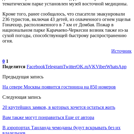
тематическом парке установлен музей восточной медицины.
Кроме того, ранее сообщалось, что спасатели эвакуировали
236 туристов, включая 43 детей, из охваченного огнем ущелья
Гоначхир, расположенного в 7 км от Домбая. Пожар в
национальном парке Карачаево-Черкесии возник также из-за
сухой погоды, способствующей быстрому распространению
огня.
Источник
0
1
Поделится
Facebook
Telegram
Twitter
OK.ru
VK
Viber
WhatsApp
Предыдущая запись
На севере Москвы появится гостиница на 850 номеров
Следующая запись
20 крутейших замков, в которых хочется остаться жить
Вам также могут понравиться
Еще от автора
В аэропортах Таиланда чемоданы будут вскрывать без их
владельцев