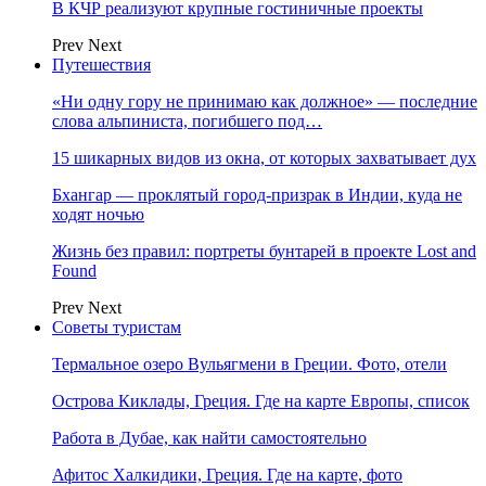
В КЧР реализуют крупные гостиничные проекты
Prev
Next
Путешествия
«Ни одну гору не принимаю как должное» — последние
слова альпиниста, погибшего под…
15 шикарных видов из окна, от которых захватывает дух
Бхангар — проклятый город-призрак в Индии, куда не
ходят ночью
Жизнь без правил: портреты бунтарей в проекте Lost and
Found
Prev
Next
Советы туристам
Термальное озеро Вульягмени в Греции. Фото, отели
Острова Киклады, Греция. Где на карте Европы, список
Работа в Дубае, как найти самостоятельно
Афитос Халкидики, Греция. Где на карте, фото