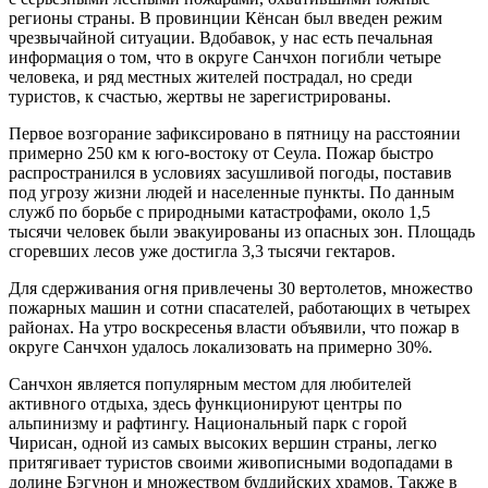
регионы страны. В провинции Кёнсан был введен режим
чрезвычайной ситуации. Вдобавок, у нас есть печальная
информация о том, что в округе Санчхон погибли четыре
человека, и ряд местных жителей пострадал, но среди
туристов, к счастью, жертвы не зарегистрированы.
Первое возгорание зафиксировано в пятницу на расстоянии
примерно 250 км к юго-востоку от Сеула. Пожар быстро
распространился в условиях засушливой погоды, поставив
под угрозу жизни людей и населенные пункты. По данным
служб по борьбе с природными катастрофами, около 1,5
тысячи человек были эвакуированы из опасных зон. Площадь
сгоревших лесов уже достигла 3,3 тысячи гектаров.
Для сдерживания огня привлечены 30 вертолетов, множество
пожарных машин и сотни спасателей, работающих в четырех
районах. На утро воскресенья власти объявили, что пожар в
округе Санчхон удалось локализовать на примерно 30%.
Санчхон является популярным местом для любителей
активного отдыха, здесь функционируют центры по
альпинизму и рафтингу. Национальный парк с горой
Чирисан, одной из самых высоких вершин страны, легко
притягивает туристов своими живописными водопадами в
долине Бэгунон и множеством буддийских храмов. Также в