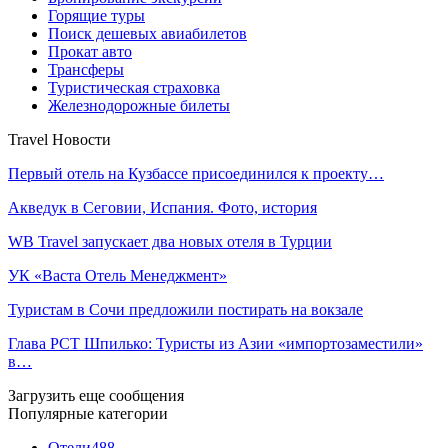
Горящие туры
Поиск дешевых авиабилетов
Прокат авто
Трансферы
Туристическая страховка
Железнодорожные билеты
Travel Новости
Первый отель на Кузбассе присоединился к проекту…
Акведук в Сеговии, Испания. Фото, история
WB Travel запускает два новых отеля в Турции
УК «Васта Отель Менеджмент»
Туристам в Сочи предложили постирать на вокзале
Глава РСТ Шпилько: Туристы из Азии «импортозаместили»
в…
Загрузить еще сообщения
Популярные категории
Отели
488