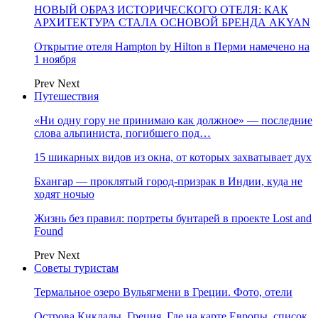
НОВЫЙ ОБРАЗ ИСТОРИЧЕСКОГО ОТЕЛЯ: КАК
АРХИТЕКТУРА СТАЛА ОСНОВОЙ БРЕНДА AKYAN
Открытие отеля Hampton by Hilton в Перми намечено на
1 ноября
Prev
Next
Путешествия
«Ни одну гору не принимаю как должное» — последние
слова альпиниста, погибшего под…
15 шикарных видов из окна, от которых захватывает дух
Бхангар — проклятый город-призрак в Индии, куда не
ходят ночью
Жизнь без правил: портреты бунтарей в проекте Lost and
Found
Prev
Next
Советы туристам
Термальное озеро Вульягмени в Греции. Фото, отели
Острова Киклады, Греция. Где на карте Европы, список