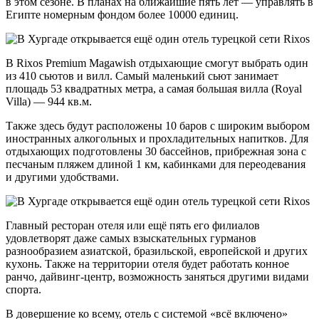
в этом сезоне. В планах на ближайшие пять лет — управлять в
Египте номерным фондом более 10000 единиц.
В Rixos Premium Magawish отдыхающие смогут выбрать один
из 410 сьютов и вилл. Самый маленький сьют занимает
площадь 53 квадратных метра, а самая большая вилла (Royal
Villa) — 944 кв.м.
Также здесь будут расположены 10 баров с широким выбором
иностранных алкогольных и прохладительных напитков. Для
отдыхающих подготовлены 30 бассейнов, прибрежная зона с
песчаным пляжем длиной 1 км, кабинками для переодевания
и другими удобствами.
Главный ресторан отеля или ещё пять его филиалов
удовлетворят даже самых взыскательных гурманов
разнообразием азиатской, бразильской, европейской и других
кухонь. Также на территории отеля будет работать конное
ранчо, дайвинг-центр, возможность заняться другими видами
спорта.
В довершение ко всему, отель с системой «всё включено»