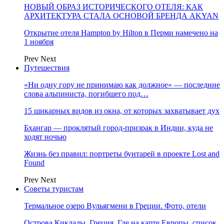
НОВЫЙ ОБРАЗ ИСТОРИЧЕСКОГО ОТЕЛЯ: КАК
АРХИТЕКТУРА СТАЛА ОСНОВОЙ БРЕНДА AKYAN
Открытие отеля Hampton by Hilton в Перми намечено на
1 ноября
Prev
Next
Путешествия
«Ни одну гору не принимаю как должное» — последние
слова альпиниста, погибшего под…
15 шикарных видов из окна, от которых захватывает дух
Бхангар — проклятый город-призрак в Индии, куда не
ходят ночью
Жизнь без правил: портреты бунтарей в проекте Lost and
Found
Prev
Next
Советы туристам
Термальное озеро Вульягмени в Греции. Фото, отели
Острова Киклады, Греция. Где на карте Европы, список