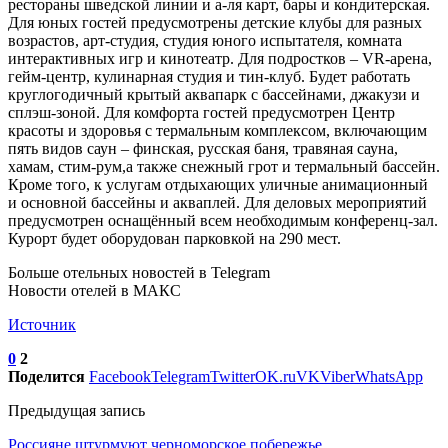
рестораны шведской линии и а-ля карт, бары и кондитерская.
Для юных гостей предусмотрены детские клубы для разных
возрастов, арт-студия, студия юного испытателя, комната
интерактивных игр и кинотеатр. Для подростков – VR-арена,
гейм-центр, кулинарная студия и тин-клуб. Будет работать
круглогодичный крытый аквапарк с бассейнами, джакузи и
сплэш-зоной. Для комфорта гостей предусмотрен Центр
красоты и здоровья с термальным комплексом, включающим
пять видов саун – финская, русская баня, травяная сауна,
хамам, стим-рум,а также снежный грот и термальный бассейн.
Кроме того, к услугам отдыхающих уличные анимационный
и основной бассейны и акваплей. Для деловых мероприятий
предусмотрен оснащённый всем необходимым конференц-зал.
Курорт будет оборудован парковкой на 290 мест.
Больше отельных новостей в Telegram
Новости отелей в МАКС
Источник
0
2
Поделится
Facebook
Telegram
Twitter
OK.ru
VK
Viber
WhatsApp
Предыдущая запись
Россияне штурмуют черноморское побережье