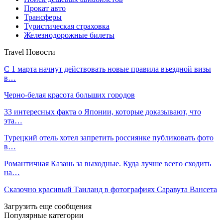
Прокат авто
Трансферы
Туристическая страховка
Железнодорожные билеты
Travel Новости
С 1 марта начнут действовать новые правила въездной визы
в…
Черно-белая красота больших городов
33 интересных факта о Японии, которые доказывают, что
эта…
Турецкий отель хотел запретить россиянке публиковать фото
в…
Романтичная Казань за выходные. Куда лучше всего сходить
на…
Сказочно красивый Таиланд в фотографиях Саравута Вансета
Загрузить еще сообщения
Популярные категории