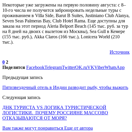
Некоторые уже загружены на первую половину августа: с 8–
10-го числа не получится забронировать недельные туры с
проживанием в Villa Side, Barut B Suites, Justiniano Club Alanya,
Seven Seas Palmeras Bay, Club Hotel Rama. Еще доступны для
заказа на этот период Aleria Belport Beach (145 тыс. руб. за тур
на 8 дней на двоих с вылетом из Москвы), Sea Gull в Кемере
(155 тыс. руб.), Akka Claros (166 тыс.), Lonicera World (210
тыс.).
Источник
0
2
Поделится
Facebook
Telegram
Twitter
OK.ru
VK
Viber
WhatsApp
Предыдущая запись
Пятизвездочный отель в Индии разводит рыбу, чтобы выжить
Следующая запись
ДНК ТУРИСТА VS ЛОГИКА ТУРИСТИЧЕСКОЙ
ЛОГИСТИКИ. ПОЧЕМУ РОССИЯНЕ МАССОВО
ОТКАЗЫВАЮТСЯ ОТ МОРЯ?
Вам также могут понравиться
Еще от автора