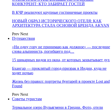
КОНКУРЕНТ: КТО ЗАБИРАЕТ ГОСТЕЙ
В КЧР реализуют крупные гостиничные проекты
НОВЫЙ ОБРАЗ ИСТОРИЧЕСКОГО ОТЕЛЯ: КАК
АРХИТЕКТУРА СТАЛА ОСНОВОЙ БРЕНДА AKYAN
Prev
Next
Путешествия
«Ни одну гору не принимаю как должное» — последние
слова альпиниста, погибшего под…
15 шикарных видов из окна, от которых захватывает дух
Бхангар — проклятый город-призрак в Индии, куда не
ходят ночью
Жизнь без правил: портреты бунтарей в проекте Lost and
Found
Prev
Next
Советы туристам
Термальное озеро Вульягмени в Греции. Фото, отели