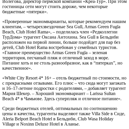
Волегова, директор пермской компании «Креа-Тур». При этом
гостиницы сети могут стоить дороже, чем некоторые
бюджетные «пятерки».
«Проверенные экономварианты, которые рекомендуем нашим
клиентам, – четырехзвездочные Sea Gull, Armas Green Fugla
Beach, Club Hotel Rama», – поделилась член «Редколлегии
ТурДома» турагент Оксана Антохина. Sea Gull в Бельдиби
расположен на первой линии, больше подойдет для пар без
детей, Club Hotel Rama востребован у семейных туристов.
«Главное преимущество Armas Green Fugla – зеленая
территория, песчаный пляж и отличный заход в море.
Питание хоть и не столь разнообразное, как в “пятерках”, но
качественное».
«White City Resort 4* 16+ – отель бюджетный по стоимости, но
с прекрасными отзывами. Его плюс – что сюда могут заезжать
и 16–17-летние подростки с родителями, – добавляет турагент
Мария Шекер. – Хороший экономвариант – Larissa Sultan
Beach 4* в Чамьюве. Здесь суперпляж и отличное питание».
Среди бюджетных отелей, оптимальных по соотношению
цены и качества, турагенты выделяют также Villa Side в Сиде,
Aleria Belport Beach Hotel в Бельдиби, Club Wasa Holiday
Village и Noxinn Deluxe Hotel в Аланье.