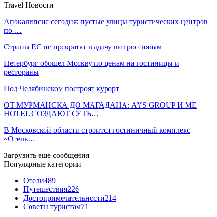
Travel Новости
Апокалипсис сегодня: пустые улицы туристических центров
по …
Страны ЕС не прекратят выдачу виз россиянам
Петербург обошел Москву по ценам на гостиницы и
рестораны
Под Челябинском построят курорт
ОТ МУРМАНСКА ДО МАГАДАНА: AYS GROUP И ME
HOTEL СОЗДАЮТ СЕТЬ…
В Московской области строится гостиничный комплекс
«Отель…
Загрузить еще сообщения
Популярные категории
Отели
489
Путешествия
226
Достопримечательности
214
Советы туристам
71