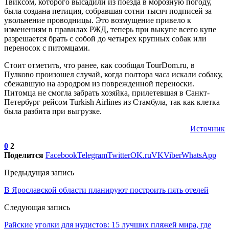
Твиксом, которого высадили из поезда в морозную погоду,
была создана петиция, собравшая сотни тысяч подписей за
увольнение проводницы. Это возмущение привело к
изменениям в правилах РЖД, теперь при выкупе всего купе
разрешается брать с собой до четырех крупных собак или
переносок с питомцами.
Стоит отметить, что ранее, как сообщал TourDom.ru, в
Пулково произошел случай, когда полтора часа искали собаку,
сбежавшую на аэродром из поврежденной переноски.
Питомца не смогла забрать хозяйка, прилетевшая в Санкт-
Петербург рейсом Turkish Airlines из Стамбула, так как клетка
была разбита при выгрузке.
Источник
0
2
Поделится
Facebook
Telegram
Twitter
OK.ru
VK
Viber
WhatsApp
Предыдущая запись
В Ярославской области планируют построить пять отелей
Следующая запись
Райские уголки для нудистов: 15 лучших пляжей мира, где