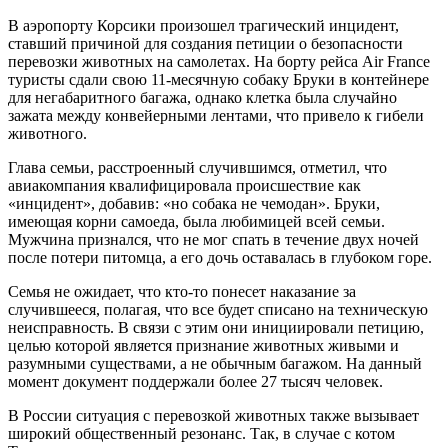
В аэропорту Корсики произошел трагический инцидент,
ставший причиной для создания петиции о безопасности
перевозки животных на самолетах. На борту рейса Air France
туристы сдали свою 11-месячную собаку Бруки в контейнере
для негабаритного багажа, однако клетка была случайно
зажата между конвейерными лентами, что привело к гибели
животного.
Глава семьи, расстроенный случившимся, отметил, что
авиакомпания квалифицировала происшествие как
«инцидент», добавив: «но собака не чемодан». Бруки,
имеющая корни самоеда, была любимицей всей семьи.
Мужчина признался, что не мог спать в течение двух ночей
после потери питомца, а его дочь оставалась в глубоком горе.
Семья не ожидает, что кто-то понесет наказание за
случившееся, полагая, что все будет списано на техническую
неисправность. В связи с этим они инициировали петицию,
целью которой является признание животных живыми и
разумными существами, а не обычным багажом. На данный
момент документ поддержали более 27 тысяч человек.
В России ситуация с перевозкой животных также вызывает
широкий общественный резонанс. Так, в случае с котом