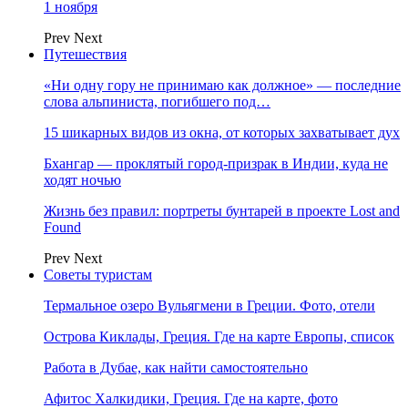
1 ноября
Prev
Next
Путешествия
«Ни одну гору не принимаю как должное» — последние
слова альпиниста, погибшего под…
15 шикарных видов из окна, от которых захватывает дух
Бхангар — проклятый город-призрак в Индии, куда не
ходят ночью
Жизнь без правил: портреты бунтарей в проекте Lost and
Found
Prev
Next
Советы туристам
Термальное озеро Вульягмени в Греции. Фото, отели
Острова Киклады, Греция. Где на карте Европы, список
Работа в Дубае, как найти самостоятельно
Афитос Халкидики, Греция. Где на карте, фото