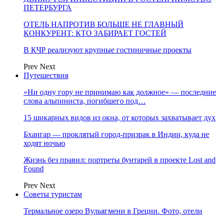
ПЕТЕРБУРГА
ОТЕЛЬ НАПРОТИВ БОЛЬШЕ НЕ ГЛАВНЫЙ
КОНКУРЕНТ: КТО ЗАБИРАЕТ ГОСТЕЙ
В КЧР реализуют крупные гостиничные проекты
Prev
Next
Путешествия
«Ни одну гору не принимаю как должное» — последние
слова альпиниста, погибшего под…
15 шикарных видов из окна, от которых захватывает дух
Бхангар — проклятый город-призрак в Индии, куда не
ходят ночью
Жизнь без правил: портреты бунтарей в проекте Lost and
Found
Prev
Next
Советы туристам
Термальное озеро Вульягмени в Греции. Фото, отели