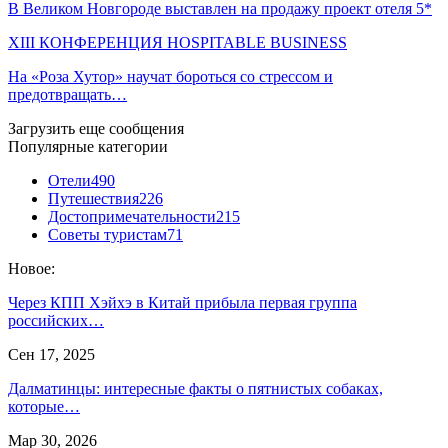
В Великом Новгороде выставлен на продажу проект отеля 5*
XIII КОНФЕРЕНЦИЯ HOSPITABLE BUSINESS
На «Роза Хутор» научат бороться со стрессом и
предотвращать…
Загрузить еще сообщения
Популярные категории
Отели
490
Путешествия
226
Достопримечательности
215
Советы туристам
71
Новое:
Через КПП Хэйхэ в Китай прибыла первая группа
российских…
Сен 17, 2025
Далматинцы: интересные факты о пятнистых собаках,
которые…
Мар 30, 2026