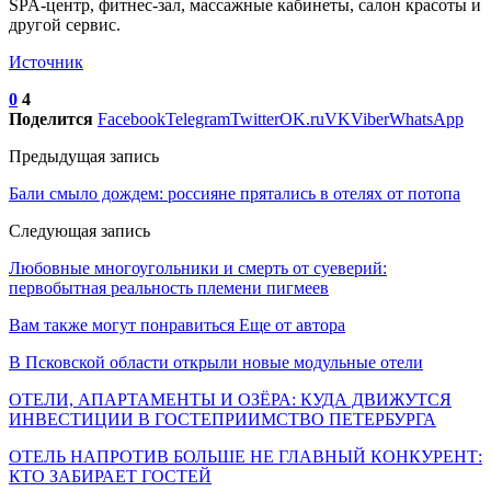
SPA-центр, фитнес-зал, массажные кабинеты, салон красоты и
другой сервис.
Источник
0
4
Поделится
Facebook
Telegram
Twitter
OK.ru
VK
Viber
WhatsApp
Предыдущая запись
Бали смыло дождем: россияне прятались в отелях от потопа
Следующая запись
Любовные многоугольники и смерть от суеверий:
первобытная реальность племени пигмеев
Вам также могут понравиться
Еще от автора
В Псковской области открыли новые модульные отели
ОТЕЛИ, АПАРТАМЕНТЫ И ОЗЁРА: КУДА ДВИЖУТСЯ
ИНВЕСТИЦИИ В ГОСТЕПРИИМСТВО ПЕТЕРБУРГА
ОТЕЛЬ НАПРОТИВ БОЛЬШЕ НЕ ГЛАВНЫЙ КОНКУРЕНТ:
КТО ЗАБИРАЕТ ГОСТЕЙ