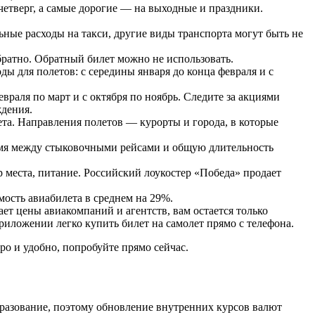
етверг, а самые дорогие — на выходные и праздники.
ные расходы на такси, другие виды транспорта могут быть не
братно. Обратный билет можно не использовать.
ы для полетов: с середины января до конца февраля и с
раля по март и с октября по ноябрь. Следите за акциями
дения.
та. Направления полетов — курорты и города, в которые
емя между стыковочными рейсами и общую длительность
р места, питание. Российский лоукостер «Победа» продает
мость авиабилета в среднем на 29%.
ет цены авиакомпаний и агентств, вам остается только
иложении легко купить билет на самолет прямо с телефона.
ро и удобно, попробуйте прямо сейчас.
бразование, поэтому обновление внутренних курсов валют