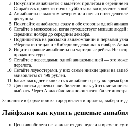
Покупайте авиабилеты с вылетом-прилетом в середине не
Старайтесь провести ночь с субботы на воскресенье в вы
Авиабилеты с вылетом вечером или ночью стоят дешевле,
доступны.
Покупайте авиабилеты сразу в обе стороны одной авиако
Летайте в межсезонье, когда путешествует меньше людей 
середины ноября до середины декабря.
Подпишитесь на рассылки авиакомпаний и первыми узнава
«Черная пятница» и «Киберпонедельник» в ноябре. Ави
Ищите горящие авиабилеты на чартерные рейсы. Нераспро
продаются туры.
Летайте с пересадками одной авиакомпанией — это мож
перелета.
Летайте лоукостерами, у них самые низкие цены на авиаб
авиабилеты от 499 рублей.
Багаж выгоднее включать в авиабилет сразу во время бро
Для поиска дешевых авиабилетов пользуйтесь метапоисков
выбрать. Через Авиасейлс можно оплатить билет иностра
Заполните в форме поиска город вылета и прилета, выберите д
Лайфхаки как купить дешевые авиабил
Цена авиабилета не зависит от дня недели и времени су