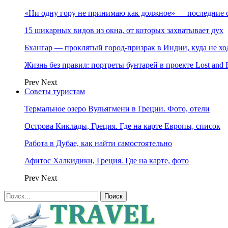
«Ни одну гору не принимаю как должное» — последние 
15 шикарных видов из окна, от которых захватывает дух
Бхангар — проклятый город-призрак в Индии, куда не хо
Жизнь без правил: портреты бунтарей в проекте Lost and 
Prev
Next
Советы туристам
Термальное озеро Вульягмени в Греции. Фото, отели
Острова Киклады, Греция. Где на карте Европы, список
Работа в Дубае, как найти самостоятельно
Афитос Халкидики, Греция. Где на карте, фото
Prev
Next