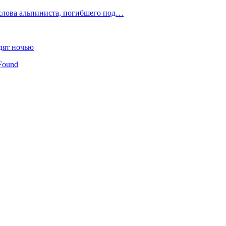
слова альпиниста, погибшего под…
дят ночью
Found