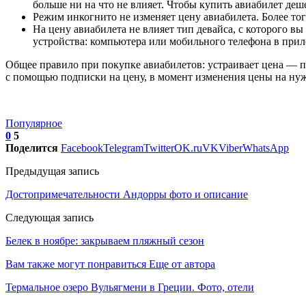
больше ни на что не влияет. Чтобы купить авиабилет деше
Режим инкогнито не изменяет цену авиабилета. Более то
На цену авиабилета не влияет тип девайса, с которого в
устройства: компьютера или мобильного телефона в при
Общее правило при покупке авиабилетов: устраивает цена — по
с помощью подписки на цену, в момент изменения цены на ну
Популярное
0
5
Поделится
Facebook
Telegram
Twitter
OK.ru
VK
Viber
WhatsApp
Предыдущая запись
Достопримечательности Андорры фото и описание
Следующая запись
Белек в ноябре: закрываем пляжный сезон
Вам также могут понравиться
Еще от автора
Термальное озеро Вульягмени в Греции. Фото, отели