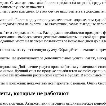
дели. Самые дешевые авиабилеты продают на вторник, среду и ч
бранном пункте назначения.
 чем утром или днем. В этом случае надо учитывать дополнитель
мпанией. Билет в одну сторону может стоить дороже, чем туда-о
и падают цены на билеты. По статистике, самые выгодные период
йте о скидках и акциях. Распродажи авиабилетов проходят с фев
акомпании «выбрасывают» дешевые авиабилеты на свой день рож
данные места на чартеры появляются за несколько дней до выле
ет сэкономить существенную сумму. Обращайте внимание на вр
илеты. Не доплачивайте за дополнительные услуги: багаж, выбо
нирования. Добавление услуги провоза багажа увеличивает стои
иками. Лучший сайт по продаже авиабилетов aviasales сравнива
нной авиакомпании российской картой в рублях. В мобильном пр
аты и поисковик покажет вам все перелеты с ценами. Очень быст
еты, которые не работают
ток его покупки. Авиакомпании перешли на динамическое ценоо