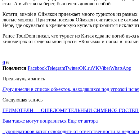
стал. А выбегая на берег, был очень доволен собой.
Кстати, зимой в Оймякон приезжает много туристов из разных 
лютые морозы. При этом поселок Оймякон считается не самым 
Нере, где окунаться в крещенскую купель приходится исключит
Ранее TourDom писал, что турист из Китая едва не погиб из-за 
километрах от федеральной трассы «Колыма» и попал в полынь
0
6
Поделится
Facebook
Telegram
Twitter
OK.ru
VK
Viber
WhatsApp
Предыдущая запись
Луну внесли в список объектов, находящихся под угрозой исче
Следующая запись
ГЕЙМОТЕЛИ — ОШЕЛОМИТЕЛЬНЫЙ СИМБИОЗ ГОСТЕП
Вам также могут понравиться
Еще от автора
Туроператоров хотят освободить от ответственности за недобр