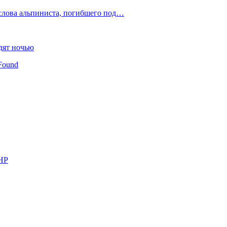
слова альпиниста, погибшего под…
дят ночью
Found
КНР