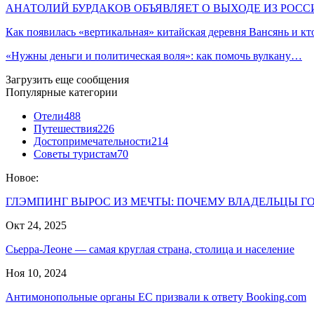
АНАТОЛИЙ БУРДАКОВ ОБЪЯВЛЯЕТ О ВЫХОДЕ ИЗ РОС
Как появилась «вертикальная» китайская деревня Вансянь и к
«Нужны деньги и политическая воля»: как помочь вулкану…
Загрузить еще сообщения
Популярные категории
Отели
488
Путешествия
226
Достопримечательности
214
Советы туристам
70
Новое:
ГЛЭМПИНГ ВЫРОС ИЗ МЕЧТЫ: ПОЧЕМУ ВЛАДЕЛЬЦЫ Г
Окт 24, 2025
Сьерра-Леоне — самая круглая страна, столица и население
Ноя 10, 2024
Антимонопольные органы ЕС призвали к ответу Booking.com