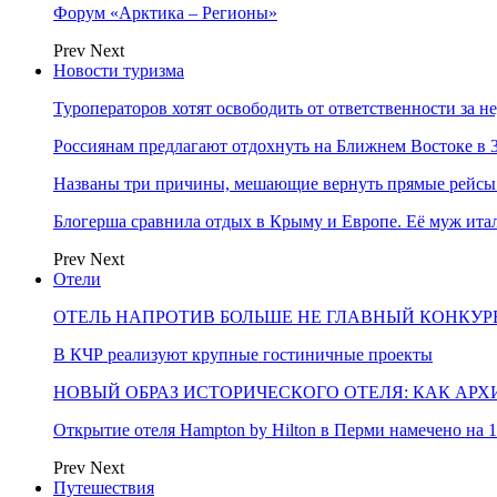
Форум «Арктика – Регионы»
Prev
Next
Новости туризма
Туроператоров хотят освободить от ответственности за н
Россиянам предлагают отдохнуть на Ближнем Востоке в 3
Названы три причины, мешающие вернуть прямые рейсы
Блогерша сравнила отдых в Крыму и Европе. Её муж ит
Prev
Next
Отели
ОТЕЛЬ НАПРОТИВ БОЛЬШЕ НЕ ГЛАВНЫЙ КОНКУРЕ
В КЧР реализуют крупные гостиничные проекты
НОВЫЙ ОБРАЗ ИСТОРИЧЕСКОГО ОТЕЛЯ: КАК АР
Открытие отеля Hampton by Hilton в Перми намечено на 1
Prev
Next
Путешествия