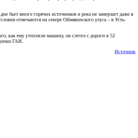
дне бьет много горячих источников и река не замерзает даже в
ловия отмечаются на севере Оймяконского улуса – в Усть-
го, как ему утеплили машину, он слетел с дороги в 52
дники ГАИ.
Источник