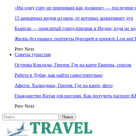
«Ни одну гору не принимаю как должное» — последние 
15 шикарных видов из окна, от которых захватывает дух
Бхангар — проклятый город-призрак в Индии, куда не хо
Жизнь без правил: портреты бунтарей в проекте Lost and 
Prev
Next
Советы туристам
Острова Киклады, Греция. Где на карте Европы, список
Работа в Дубае, как найти самостоятельно
Афитос Халкидики, Греция. Где на карте, фото
Гражданство Китая для россиян. Как получить паспорт 
Prev
Next