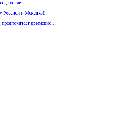
за дешевле
у Россией и Мексикой
ец предпочитает крымские…