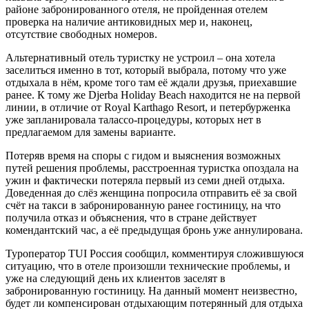
районе забронированного отеля, не пройденная отелем
проверка на наличие антиковидных мер и, наконец,
отсутствие свободных номеров.
Альтернативный отель туристку не устроил – она хотела
заселиться именно в тот, который выбрала, потому что уже
отдыхала в нём, кроме того там её ждали друзья, приехавшие
ранее. К тому же Djerba Holiday Beach находится не на первой
линии, в отличие от Royal Karthago Resort, и петербурженка
уже запланировала талассо-процедуры, которых нет в
предлагаемом для замены варианте.
Потеряв время на споры с гидом и выяснения возможных
путей решения проблемы, расстроенная туристка опоздала на
ужин и фактически потеряла первый из семи дней отдыха.
Доведенная до слёз женщина попросила отправить её за свой
счёт на такси в забронированную ранее гостиницу, на что
получила отказ и объяснения, что в стране действует
комендантский час, а её предыдущая бронь уже аннулирована.
Туроператор TUI Россия сообщил, комментируя сложившуюся
ситуацию, что в отеле произошли технические проблемы, и
уже на следующий день их клиентов заселят в
забронированную гостиницу. На данный момент неизвестно,
будет ли компенсирован отдыхающим потерянный для отдыха