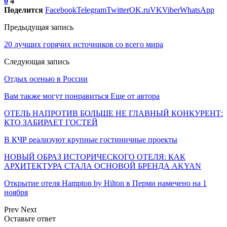
0
4
Поделится
Facebook
Telegram
Twitter
OK.ru
VK
Viber
WhatsApp
Предыдущая запись
20 лучших горячих источников со всего мира
Следующая запись
Отдых осенью в России
Вам также могут понравиться
Еще от автора
ОТЕЛЬ НАПРОТИВ БОЛЬШЕ НЕ ГЛАВНЫЙ КОНКУРЕНТ:
КТО ЗАБИРАЕТ ГОСТЕЙ
В КЧР реализуют крупные гостиничные проекты
НОВЫЙ ОБРАЗ ИСТОРИЧЕСКОГО ОТЕЛЯ: КАК
АРХИТЕКТУРА СТАЛА ОСНОВОЙ БРЕНДА AKYAN
Открытие отеля Hampton by Hilton в Перми намечено на 1
ноября
Prev
Next
Оставьте ответ