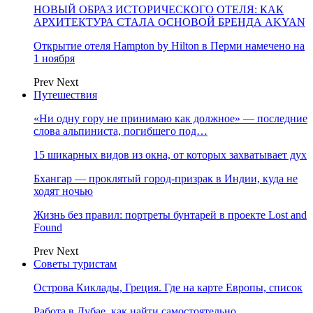
НОВЫЙ ОБРАЗ ИСТОРИЧЕСКОГО ОТЕЛЯ: КАК
АРХИТЕКТУРА СТАЛА ОСНОВОЙ БРЕНДА AKYAN
Открытие отеля Hampton by Hilton в Перми намечено на
1 ноября
Prev
Next
Путешествия
«Ни одну гору не принимаю как должное» — последние
слова альпиниста, погибшего под…
15 шикарных видов из окна, от которых захватывает дух
Бхангар — проклятый город-призрак в Индии, куда не
ходят ночью
Жизнь без правил: портреты бунтарей в проекте Lost and
Found
Prev
Next
Советы туристам
Острова Киклады, Греция. Где на карте Европы, список
Работа в Дубае, как найти самостоятельно