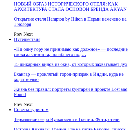
НОВЫЙ ОБРАЗ ИСТОРИЧЕСКОГО ОТЕЛЯ: КАК
АРХИТЕКТУРА СТАЛА ОСНОВОЙ БРЕНДА AKYAN
Открытие отеля Hampton by Hilton в Перми намечено на
1 ноября
Prev
Next
Путешествия
«Ни одну гору не принимаю как должное» — последние
слова альпиниста, погибшего под…
15 шикарных видов из окна, от которых захватывает дух
Бхангар — проклятый город-призрак в Индии, куда не
ходят ночью
Жизнь без правил: портреты бунтарей в проекте Lost and
Found
Prev
Next
Советы туристам
Термальное озеро Вульягмени в Греции. Фото, отели
Острова Киклады, Греция. Где на карте Европы, список