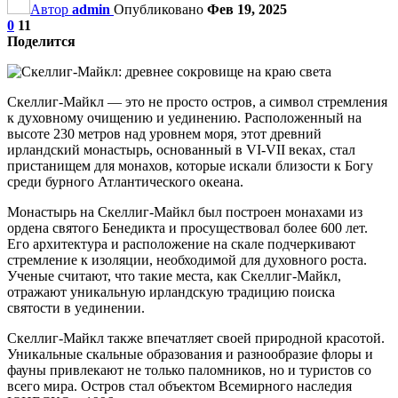
Автор
admin
Опубликовано
Фев 19, 2025
0
11
Поделится
Скеллиг-Майкл — это не просто остров, а символ стремления
к духовному очищению и уединению. Расположенный на
высоте 230 метров над уровнем моря, этот древний
ирландский монастырь, основанный в VI-VII веках, стал
пристанищем для монахов, которые искали близости к Богу
среди бурного Атлантического океана.
Монастырь на Скеллиг-Майкл был построен монахами из
ордена святого Бенедикта и просуществовал более 600 лет.
Его архитектура и расположение на скале подчеркивают
стремление к изоляции, необходимой для духовного роста.
Ученые считают, что такие места, как Скеллиг-Майкл,
отражают уникальную ирландскую традицию поиска
святости в уединении.
Скеллиг-Майкл также впечатляет своей природной красотой.
Уникальные скальные образования и разнообразие флоры и
фауны привлекают не только паломников, но и туристов со
всего мира. Остров стал объектом Всемирного наследия