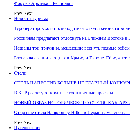
Форум «Арктика – Регионы»
Prev
Next
Новости туризма
Туроператоров хотят освободить от ответственности за н
Россиянам предлагают отдохнуть на Ближнем Востоке в 3
Названы три причины, мешающие вернуть прямые рейсы
Блогерша сравнила отдых в Крыму и Европе. Её муж ит
Prev
Next
Отели
ОТЕЛЬ НАПРОТИВ БОЛЬШЕ НЕ ГЛАВНЫЙ КОНКУРЕ
В КЧР реализуют крупные гостиничные проекты
НОВЫЙ ОБРАЗ ИСТОРИЧЕСКОГО ОТЕЛЯ: КАК АР
Открытие отеля Hampton by Hilton в Перми намечено на 1
Prev
Next
Путешествия