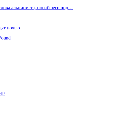
слова альпиниста, погибшего под…
дят ночью
Found
КНР