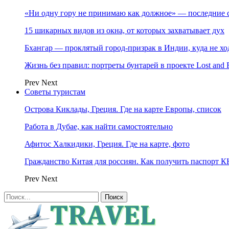
«Ни одну гору не принимаю как должное» — последние 
15 шикарных видов из окна, от которых захватывает дух
Бхангар — проклятый город-призрак в Индии, куда не хо
Жизнь без правил: портреты бунтарей в проекте Lost and 
Prev
Next
Советы туристам
Острова Киклады, Греция. Где на карте Европы, список
Работа в Дубае, как найти самостоятельно
Афитос Халкидики, Греция. Где на карте, фото
Гражданство Китая для россиян. Как получить паспорт 
Prev
Next