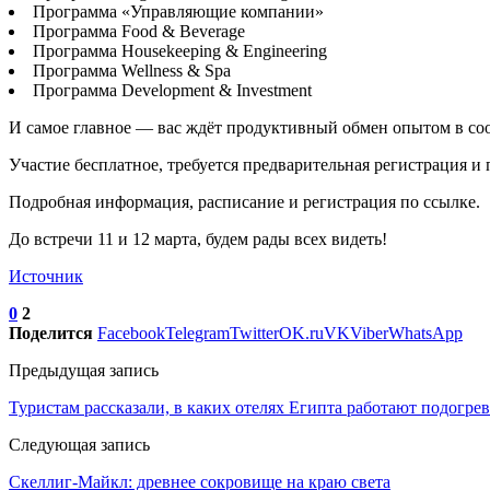
Программа «Управляющие компании»
Программа Food & Beverage
Программа Housekeeping & Engineering
Программа Wellness & Spa
Программа Development & Investment
И самое главное — вас ждёт продуктивный обмен опытом в соо
Участие бесплатное, требуется предварительная регистрация и 
Подробная информация, расписание и регистрация по ссылке.
До встречи 11 и 12 марта, будем рады всех видеть!
Источник
0
2
Поделится
Facebook
Telegram
Twitter
OK.ru
VK
Viber
WhatsApp
Предыдущая запись
Туристам рассказали, в каких отелях Египта работают подогре
Следующая запись
Скеллиг-Майкл: древнее сокровище на краю света