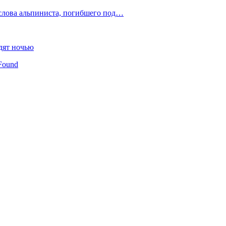
слова альпиниста, погибшего под…
дят ночью
Found