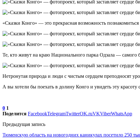
«Сказки Конго» — это прекрасная возможность познакомиться 
Те, кто живут на краю Национального парка Одзала — самого б
Нетронутая природа и люди с чистым сердцем преподносят урок
А вы хотели бы поехать в долину Конго и увидеть эту красоту 
0
1
Поделится
Facebook
Telegram
Twitter
OK.ru
VK
Viber
WhatsApp
Предыдущая запись
Тюменскую область на новогодних каникулах посетило 250 ты