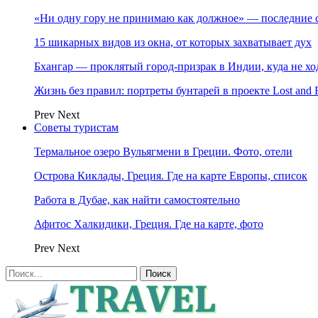
«Ни одну гору не принимаю как должное» — последние 
15 шикарных видов из окна, от которых захватывает дух
Бхангар — проклятый город-призрак в Индии, куда не хо
Жизнь без правил: портреты бунтарей в проекте Lost and 
Prev
Next
Советы туристам
Термальное озеро Вульягмени в Греции. Фото, отели
Острова Киклады, Греция. Где на карте Европы, список
Работа в Дубае, как найти самостоятельно
Афитос Халкидики, Греция. Где на карте, фото
Prev
Next