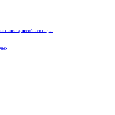
 альпиниста, погибшего под…
очью