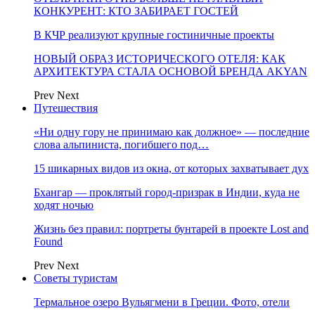
КОНКУРЕНТ: КТО ЗАБИРАЕТ ГОСТЕЙ
В КЧР реализуют крупные гостиничные проекты
НОВЫЙ ОБРАЗ ИСТОРИЧЕСКОГО ОТЕЛЯ: КАК
АРХИТЕКТУРА СТАЛА ОСНОВОЙ БРЕНДА AKYAN
Prev
Next
Путешествия
«Ни одну гору не принимаю как должное» — последние
слова альпиниста, погибшего под…
15 шикарных видов из окна, от которых захватывает дух
Бхангар — проклятый город-призрак в Индии, куда не
ходят ночью
Жизнь без правил: портреты бунтарей в проекте Lost and
Found
Prev
Next
Советы туристам
Термальное озеро Вульягмени в Греции. Фото, отели