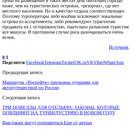
Цены на размещение в таких местах действительно гораздо
ниже, чем на туристических островах, «резортах», где нет
местного населения. Но и качество отдыха соответствующее.
Поэтому туроператоры либо вообще исключают локальные
острова из ассортимента, либо рекомендуют турагентам
продавать их с осторожностью, тщательно разъяснив туристам
все минусы. В противном случае риск разочароваться очень
велик.
Источник
0
1
Поделится
Facebook
Telegram
Twitter
OK.ru
VK
Viber
WhatsApp
Предыдущая запись
Маршруты «Роснефти» признаны лучшими для
автопутешествий по России
Следующая запись
ТРИ НОВЕЛЛЫ ДЛЯ ОТЕЛЬЕРА: ЗАКОНЫ, КОТОРЫЕ
ПОВЛИЯЮТ НА ТУРИНДУСТРИЮ В НОВОМ ГОДУ
Вам также могут понравиться
Еще от автора