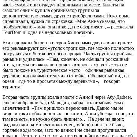
часть суммы они отдадут наличными на месте. Билеты на
самолет одним купила организатор группы за
дополнительную сумму, другие приобрели сами. Некоторые
спрашивали, нужна ли страховка: «Мне Анна сказала, что
необязательно – мол, она никогда не оформляет», – рассказала
TourDom.ru одна из недовольных поездкой.
Ехать должны были на остров Хангнаамеедхоо – в интернете
его рекламируют как «уголок тропиков, где можно полностью
погрузиться в быт коренного народа». Часть группы прибыла
раньше и удивилась: «Нам, конечно, не обещали роскошный
отель, но мы не ожидали попасть в такое захолустье: это не
было похоже на туристическое место – обычная рыбацкая
деревня, под окнами отельчика стройка. Обещанный вид на
океан – где-то в просветах между деревьями», – говорят
туристы.
Вторая часть группы ехала вместе с Анной через Абу-Даби и,
еще не добравшись до Мальдив, набралась незабываемых
впечатлений: «Там пришлось переночевать. Давно мы не
видели таких обшарпанных гостиниц. Анна убеждала нас, что
там все есть, не нужно брать лишнего… На деле на двоих
выдали один комплект полотенец, зубной пасты не было,
горячей воды тоже, зато по ванной не спеша прогуливался
таракан. Розетки не подходят под европейские вилки – нас об