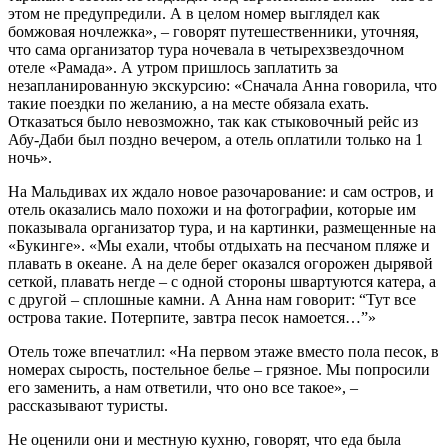
этом не предупредили. А в целом номер выглядел как
бомжовая ночлежка», – говорят путешественники, уточняя,
что сама организатор тура ночевала в четырехзвездочном
отеле «Рамада». А утром пришлось заплатить за
незапланированную экскурсию: «Сначала Анна говорила, что
такие поездки по желанию, а на месте обязала ехать.
Отказаться было невозможно, так как стыковочный рейс из
Абу-Даби был поздно вечером, а отель оплатили только на 1
ночь».
На Мальдивах их ждало новое разочарование: и сам остров, и
отель оказались мало похожи и на фотографии, которые им
показывала организатор тура, и на картинки, размещенные на
«Букинге». «Мы ехали, чтобы отдыхать на песчаном пляже и
плавать в океане. А на деле берег оказался огорожен дырявой
сеткой, плавать негде – с одной стороны швартуются катера, а
с другой – сплошные камни. А Анна нам говорит: “Тут все
острова такие. Потерпите, завтра песок намоется…”»
Отель тоже впечатлил: «На первом этаже вместо пола песок, в
номерах сырость, постельное белье – грязное. Мы попросили
его заменить, а нам ответили, что оно все такое», –
рассказывают туристы.
Не оценили они и местную кухню, говорят, что еда была