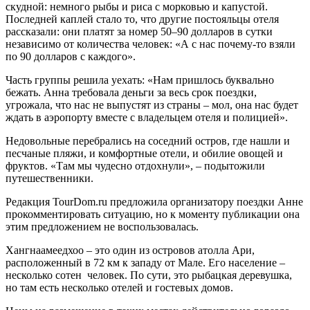
скудной: немного рыбы и риса с морковью и капустой.
Последней каплей стало то, что другие постояльцы отеля
рассказали: они платят за номер 50–90 долларов в сутки
независимо от количества человек: «А с нас почему-то взяли
по 90 долларов с каждого».
Часть группы решила уехать: «Нам пришлось буквально
бежать. Анна требовала деньги за весь срок поездки,
угрожала, что нас не выпустят из страны – мол, она нас будет
ждать в аэропорту вместе с владельцем отеля и полицией».
Недовольные перебрались на соседний остров, где нашли и
песчаные пляжи, и комфортные отели, и обилие овощей и
фруктов. «Там мы чудесно отдохнули», – подытожили
путешественники.
Редакция TourDom.ru предложила организатору поездки Анне
прокомментировать ситуацию, но к моменту публикации она
этим предложением не воспользовалась.
Хангнаамеедхоо – это один из островов атолла Ари,
расположенный в 72 км к западу от Мале. Его население –
несколько сотен человек. По сути, это рыбацкая деревушка,
но там есть несколько отелей и гостевых домов.