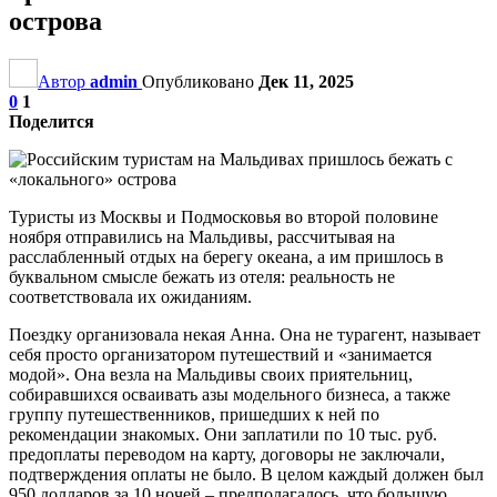
острова
Автор
admin
Опубликовано
Дек 11, 2025
0
1
Поделится
Туристы из Москвы и Подмосковья во второй половине
ноября отправились на Мальдивы, рассчитывая на
расслабленный отдых на берегу океана, а им пришлось в
буквальном смысле бежать из отеля: реальность не
соответствовала их ожиданиям.
Поездку организовала некая Анна. Она не турагент, называет
себя просто организатором путешествий и «занимается
модой». Она везла на Мальдивы своих приятельниц,
собиравшихся осваивать азы модельного бизнеса, а также
группу путешественников, пришедших к ней по
рекомендации знакомых. Они заплатили по 10 тыс. руб.
предоплаты переводом на карту, договоры не заключали,
подтверждения оплаты не было. В целом каждый должен был
950 долларов за 10 ночей – предполагалось, что большую