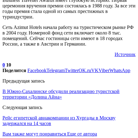
Business Traveller Awards имеет глубокую историю. Первая
церемония вручения премии состоялась в 1988 году. За все эти
годы премия стала одной из самых престижных в
туриндустрии.
Сеть Azimut Hotels начала работу на туристическом рынке РФ
в 2004 году. Номерной фонд сети включает около 8 тыс.
помещений. Сейчас гостиницы сети имеют в 18 городах
России, а также в Австрии и Германии.
Источник
0
10
Поделится
Facebook
Telegram
Twitter
OK.ru
VK
Viber
WhatsApp
Предыдущая запись
В Южно-Сахалинске обсудили реализацию туристской
территории «Долина Айна»
Следующая запись
Рейс египетской авиакомпании из Хургады в Москву
задержался на 14 часов
Вам также могут понравиться
Еще от автора