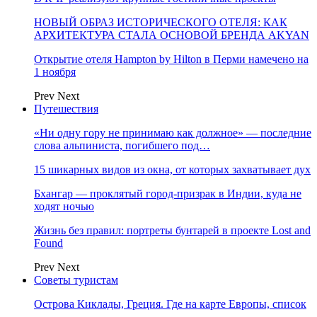
НОВЫЙ ОБРАЗ ИСТОРИЧЕСКОГО ОТЕЛЯ: КАК
АРХИТЕКТУРА СТАЛА ОСНОВОЙ БРЕНДА AKYAN
Открытие отеля Hampton by Hilton в Перми намечено на
1 ноября
Prev
Next
Путешествия
«Ни одну гору не принимаю как должное» — последние
слова альпиниста, погибшего под…
15 шикарных видов из окна, от которых захватывает дух
Бхангар — проклятый город-призрак в Индии, куда не
ходят ночью
Жизнь без правил: портреты бунтарей в проекте Lost and
Found
Prev
Next
Советы туристам
Острова Киклады, Греция. Где на карте Европы, список