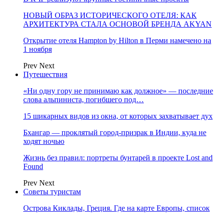
НОВЫЙ ОБРАЗ ИСТОРИЧЕСКОГО ОТЕЛЯ: КАК
АРХИТЕКТУРА СТАЛА ОСНОВОЙ БРЕНДА AKYAN
Открытие отеля Hampton by Hilton в Перми намечено на
1 ноября
Prev
Next
Путешествия
«Ни одну гору не принимаю как должное» — последние
слова альпиниста, погибшего под…
15 шикарных видов из окна, от которых захватывает дух
Бхангар — проклятый город-призрак в Индии, куда не
ходят ночью
Жизнь без правил: портреты бунтарей в проекте Lost and
Found
Prev
Next
Советы туристам
Острова Киклады, Греция. Где на карте Европы, список