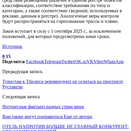
средствам размещения (наличие в едином реестре объектов
классификации, соответствие требованиям по типу и
категории, а также соответствие сведений, используемых в
рекламе, данным в реестре). Аналогичные меры контроля
будут распространяться на горнолыжные трассы и пляжи.
Закон вступает в силу с 1 сентября 2025 г., за исключением
положений, для которых предусмотрены иные сроки.
Источник
0
15
Поделится
Facebook
Telegram
Twitter
OK.ru
VK
Viber
WhatsApp
Предыдущая запись
Туристам в Тбилиси рекомендуют не селиться на проспекте
Руставели
Следующая запись
Интересные фактыиз разных стран мира
Вам также могут понравиться
Еще от автора
ОТЕЛЬ НАПРОТИВ БОЛЬШЕ НЕ ГЛАВНЫЙ КОНКУРЕНТ: