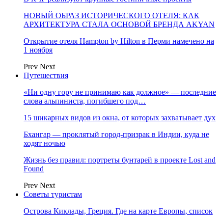
НОВЫЙ ОБРАЗ ИСТОРИЧЕСКОГО ОТЕЛЯ: КАК
АРХИТЕКТУРА СТАЛА ОСНОВОЙ БРЕНДА AKYAN
Открытие отеля Hampton by Hilton в Перми намечено на
1 ноября
Prev
Next
Путешествия
«Ни одну гору не принимаю как должное» — последние
слова альпиниста, погибшего под…
15 шикарных видов из окна, от которых захватывает дух
Бхангар — проклятый город-призрак в Индии, куда не
ходят ночью
Жизнь без правил: портреты бунтарей в проекте Lost and
Found
Prev
Next
Советы туристам
Острова Киклады, Греция. Где на карте Европы, список