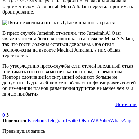
Al Qasr 5* с 24 января. Она, вероятно, была опубликована
задним числом. А Jumeirah Mina A'Salam перестал принимать
бронирование.
В пресс-службе Jumeirah отметили, что Jumeirah Al Qasr
является отелем более высокого класса, нежели Mina A'Salam,
так что гости должны остаться довольны. Оба отеля
расположены на курорте Madinat Jumeirah, у них общая
территория.
По утверждению пресс-службы сети отелей внезапный отказ
принимать гостей связан не с карантином, а с ремонтом.
Повтора сложившейся ситуацией обещают больше не
допустить. В дальнейшем сеть обещает информировать гостей
об изменении планов размещения туристов не менее чем за 3
дня до прибытия.
Источник
0
3
Поделится
Facebook
Telegram
Twitter
OK.ru
VK
Viber
WhatsApp
Предыдущая запись