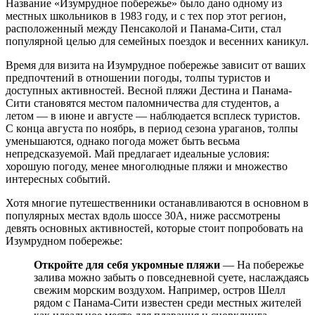
Название «Изумрудное побережье» было дано одному из
местных школьников в 1983 году, и с тех пор этот регион,
расположенный между Пенсаколой и Панама-Сити, стал
популярной целью для семейных поездок и весенних каникул.
Время для визита на Изумрудное побережье зависит от ваших
предпочтений в отношении погоды, толпы туристов и
доступных активностей. Весной пляжи Дестина и Панама-
Сити становятся местом паломничества для студентов, а
летом — в июне и августе — наблюдается всплеск туристов.
С конца августа по ноябрь, в период сезона ураганов, толпы
уменьшаются, однако погода может быть весьма
непредсказуемой. Май предлагает идеальные условия:
хорошую погоду, менее многолюдные пляжи и множество
интересных событий.
Хотя многие путешественники останавливаются в основном в
популярных местах вдоль шоссе 30A, ниже рассмотрены
девять основных активностей, которые стоит попробовать на
Изумрудном побережье:
Откройте для себя укромные пляжи
— На побережье
залива можно забыть о повседневной суете, наслаждаясь
свежим морским воздухом. Например, остров Шелл
рядом с Панама-Сити известен среди местных жителей