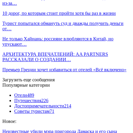
из-за…
10 дорог, по которым стоит пройти хотя бы раз в жизни
Турист попытался обмануть суд и дважды получить деньги
от…
Не только Хайнань: россияне влюбляются в Китай, но
упускают…
АРХИТЕКТУРА ВПЕЧАТЛЕНИЙ: AA PARTNERS
РАССКАЗАЛИ О СОЗДАНИИ…
Премьер Греции хочет избавиться от отелей «Всё включено»
Загрузить еще сообщения
Популярные категории
Отели
489
Путешествия
226
Достопримечательности
214
Советы туристам
71
Новое:
Неизвестные убили мэра пригорода Дамаска и его сына