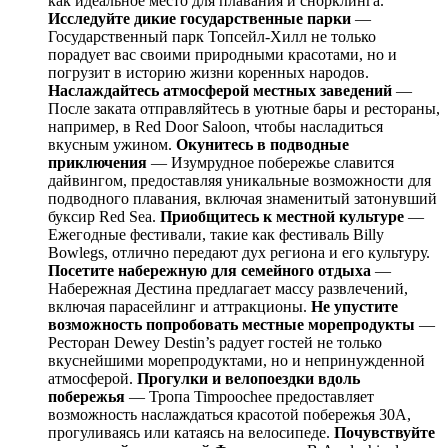
как идеальное место для плавания и снорклинга.
Исследуйте дикие государственные парки
—
Государственный парк Топсейл-Хилл не только
порадует вас своими природными красотами, но и
погрузит в историю жизни коренных народов.
Наслаждайтесь атмосферой местных заведений
—
После заката отправляйтесь в уютные бары и рестораны,
например, в Red Door Saloon, чтобы насладиться
вкусным ужином.
Окунитесь в подводные
приключения
— Изумрудное побережье славится
дайвингом, предоставляя уникальные возможности для
подводного плавания, включая знаменитый затонувший
буксир Red Sea.
Приобщитесь к местной культуре
—
Ежегодные фестивали, такие как фестиваль Billy
Bowlegs, отлично передают дух региона и его культуру.
Посетите набережную для семейного отдыха
—
Набережная Дестина предлагает массу развлечений,
включая парасейлинг и аттракционы.
Не упустите
возможность попробовать местные морепродукты
—
Ресторан Dewey Destin’s радует гостей не только
вкуснейшими морепродуктами, но и непринужденной
атмосферой.
Прогулки и велопоездки вдоль
побережья
— Тропа Timpoochee предоставляет
возможность наслаждаться красотой побережья 30A,
прогуливаясь или катаясь на велосипеде.
Почувствуйте