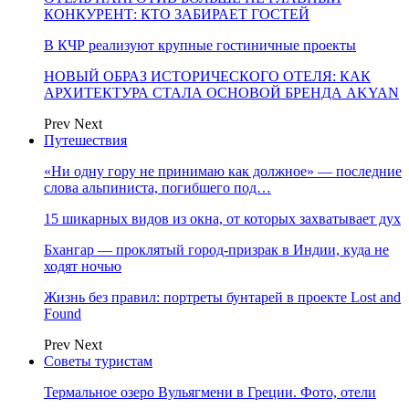
КОНКУРЕНТ: КТО ЗАБИРАЕТ ГОСТЕЙ
В КЧР реализуют крупные гостиничные проекты
НОВЫЙ ОБРАЗ ИСТОРИЧЕСКОГО ОТЕЛЯ: КАК
АРХИТЕКТУРА СТАЛА ОСНОВОЙ БРЕНДА AKYAN
Prev
Next
Путешествия
«Ни одну гору не принимаю как должное» — последние
слова альпиниста, погибшего под…
15 шикарных видов из окна, от которых захватывает дух
Бхангар — проклятый город-призрак в Индии, куда не
ходят ночью
Жизнь без правил: портреты бунтарей в проекте Lost and
Found
Prev
Next
Советы туристам
Термальное озеро Вульягмени в Греции. Фото, отели