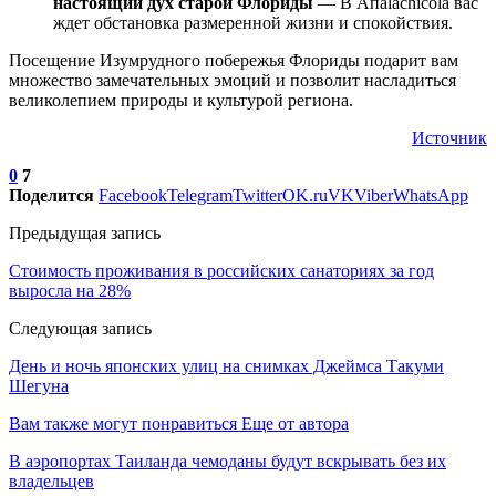
настоящий дух старой Флориды
— В Апalachicola вас
ждет обстановка размеренной жизни и спокойствия.
Посещение Изумрудного побережья Флориды подарит вам
множество замечательных эмоций и позволит насладиться
великолепием природы и культурой региона.
Источник
0
7
Поделится
Facebook
Telegram
Twitter
OK.ru
VK
Viber
WhatsApp
Предыдущая запись
Стоимость проживания в российских санаториях за год
выросла на 28%
Следующая запись
День и ночь японских улиц на снимках Джеймса Такуми
Шегуна
Вам также могут понравиться
Еще от автора
В аэропортах Таиланда чемоданы будут вскрывать без их
владельцев