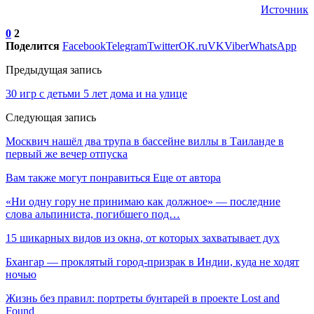
Источник
0
2
Поделится
Facebook
Telegram
Twitter
OK.ru
VK
Viber
WhatsApp
Предыдущая запись
30 игр с детьми 5 лет дома и на улице
Следующая запись
Москвич нашёл два трупа в бассейне виллы в Таиланде в
первый же вечер отпуска
Вам также могут понравиться
Еще от автора
«Ни одну гору не принимаю как должное» — последние
слова альпиниста, погибшего под…
15 шикарных видов из окна, от которых захватывает дух
Бхангар — проклятый город-призрак в Индии, куда не ходят
ночью
Жизнь без правил: портреты бунтарей в проекте Lost and
Found