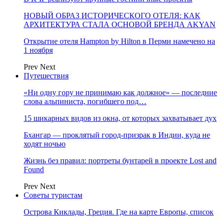
НОВЫЙ ОБРАЗ ИСТОРИЧЕСКОГО ОТЕЛЯ: КАК
АРХИТЕКТУРА СТАЛА ОСНОВОЙ БРЕНДА AKYAN
Открытие отеля Hampton by Hilton в Перми намечено на
1 ноября
Prev
Next
Путешествия
«Ни одну гору не принимаю как должное» — последние
слова альпиниста, погибшего под…
15 шикарных видов из окна, от которых захватывает дух
Бхангар — проклятый город-призрак в Индии, куда не
ходят ночью
Жизнь без правил: портреты бунтарей в проекте Lost and
Found
Prev
Next
Советы туристам
Острова Киклады, Греция. Где на карте Европы, список