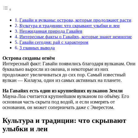
Гавайи и вулканы: острова, которые продолжают расти
Культура и традиции: что скрывают улыбки и леи
Неожиданная природа Гавайев
Интересные факты о Гавайях, которые знают немногие
Гавайи сегодня: рай с характером
3 главных вывода
Острова созданы огнём
Интересный факт: Гавайи появились благодаря вулканам. Они
буквально выросли из океана, и некоторые из них
продолжают увеличиваться до сих пор. Самый известный
вулкан — Килауэа, один из самых активных на планете.
На Гавайях есть один из крупнейших вулканов Земли
Мауна-Лоа считается крупнейшим вулканом по объёму. Его
основная часть скрыта под водой, и если измерять от
основания, он может соперничать даже с Эверестом.
Культура и традиции: что скрывают
улыбки и леи