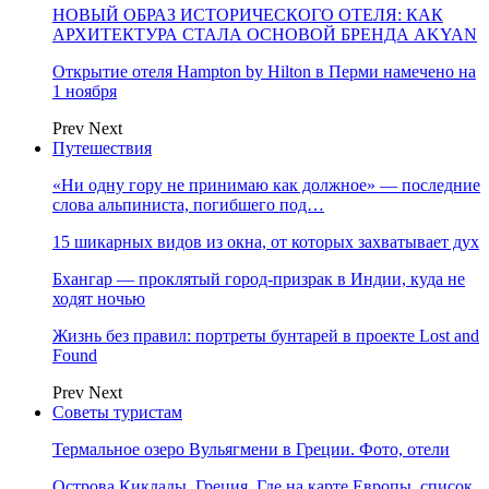
НОВЫЙ ОБРАЗ ИСТОРИЧЕСКОГО ОТЕЛЯ: КАК
АРХИТЕКТУРА СТАЛА ОСНОВОЙ БРЕНДА AKYAN
Открытие отеля Hampton by Hilton в Перми намечено на
1 ноября
Prev
Next
Путешествия
«Ни одну гору не принимаю как должное» — последние
слова альпиниста, погибшего под…
15 шикарных видов из окна, от которых захватывает дух
Бхангар — проклятый город-призрак в Индии, куда не
ходят ночью
Жизнь без правил: портреты бунтарей в проекте Lost and
Found
Prev
Next
Советы туристам
Термальное озеро Вульягмени в Греции. Фото, отели
Острова Киклады, Греция. Где на карте Европы, список