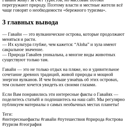
перегружают природу. Поэтому власти и местные жители всё
чаще говорят о необходимости «бережного туризма».
3 главных вывода
— Гавайи — это вулканические острова, которые продолжают
меняться и расти.
— Их культура глубже, чем кажется: “Aloha” и хула имеют
сакральное значение.
— Природа Гавайев уникальна, а многие виды животных
существуют только там.
Гавайи — это не только отдых на пляже, но и удивительное
сочетание древних традиций, живой природы и мощной
энергии вулканов. И чем больше узнаёшь об этих островах,
тем сильнее хочется увидеть их своими глазами.
Если Вам понравились эти интересные факты о Гавайях —
поделитесь статьёй и подпишитесь на наш сайт. Мы регулярно
публикуем материалы о самых необычных местах планеты!
Теги:
#интересныефакты #гавайи #путешествия #природа #острова
#туризм #география