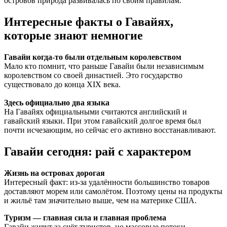
островов природа развивалась по своим правилам.
Интересные факты о Гавайях,
которые знают немногие
Гавайи когда-то были отдельным королевством
Мало кто помнит, что раньше Гавайи были независимым
королевством со своей династией. Это государство
существовало до конца XIX века.
Здесь официально два языка
На Гавайях официальными считаются английский и
гавайский языки. При этом гавайский долгое время был
почти исчезающим, но сейчас его активно восстанавливают.
Гавайи сегодня: рай с характером
Жизнь на островах дорогая
Интересный факт: из-за удалённости большинство товаров
доставляют морем или самолётом. Поэтому цены на продукты
и жильё там значительно выше, чем на материке США.
Туризм — главная сила и главная проблема
Гавайи живут за счёт туристов, но массовые потоки