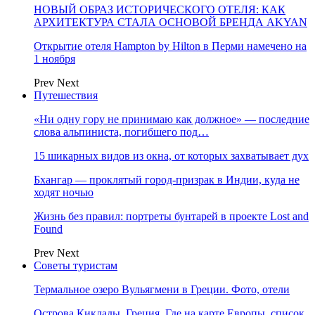
НОВЫЙ ОБРАЗ ИСТОРИЧЕСКОГО ОТЕЛЯ: КАК
АРХИТЕКТУРА СТАЛА ОСНОВОЙ БРЕНДА AKYAN
Открытие отеля Hampton by Hilton в Перми намечено на
1 ноября
Prev
Next
Путешествия
«Ни одну гору не принимаю как должное» — последние
слова альпиниста, погибшего под…
15 шикарных видов из окна, от которых захватывает дух
Бхангар — проклятый город-призрак в Индии, куда не
ходят ночью
Жизнь без правил: портреты бунтарей в проекте Lost and
Found
Prev
Next
Советы туристам
Термальное озеро Вульягмени в Греции. Фото, отели
Острова Киклады, Греция. Где на карте Европы, список