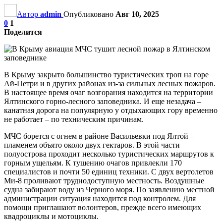
Автор
admin
Опубликовано
Авг 10, 2025
0
1
Поделится
В Крыму закрыто большинство туристических троп на горе
Ай-Петри и в других районах из-за сильных лесных пожаров.
В настоящее время очаг возгорания находится на территории
Ялтинского горно-лесного заповедника. И еще незадача –
канатная дорога на популярную у отдыхающих гору временно
не работает – по техническим причинам.
МЧС борется с огнем в районе Васильевки под Ялтой –
пламенем объято около двух гектаров. В этой части
полуострова проходит несколько туристических маршрутов к
горным ущельям. К тушению очагов привлекли 170
специалистов и почти 50 единиц техники. С двух вертолетов
Ми-8 проливают труднодоступную местность. Воздушные
судна забирают воду из Черного моря. По заявлению местной
администрации ситуация находится под контролем. Для
помощи приглашают волонтеров, прежде всего имеющих
квадроциклы и мотоциклы.