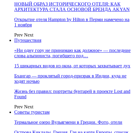
НОВЫЙ ОБРАЗ ИСТОРИЧЕСКОГО ОТЕЛЯ: КАК
АРХИТЕКТУРА СТАЛА ОСНОВОЙ БРЕНДА AKYAN
Открытие отеля Hampton by Hilton в Перми намечено на
1 ноября
Prev
Next
Путешествия
«Ни одну гору не принимаю как должное» — последние
слова альпиниста, погибшего под…
15 шикарных видов из окна, от которых захватывает дух
Бхангар — проклятый город-призрак в Индии, куда не
ходят ночью
Жизнь без правил: портреты бунтарей в проекте Lost and
Found
Prev
Next
Советы туристам
Термальное озеро Вульягмени в Греции. Фото, отели
Острова Киклады, Греция. Где на карте Европы, список