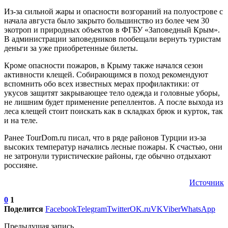
Из-за сильной жары и опасности возгораний на полуострове с
начала августа было закрыто большинство из более чем 30
экотроп и природных объектов в ФГБУ «Заповедный Крым».
В администрации заповедников пообещали вернуть туристам
деньги за уже приобретенные билеты.
Кроме опасности пожаров, в Крыму также начался сезон
активности клещей. Собирающимся в поход рекомендуют
вспомнить обо всех известных мерах профилактики: от
укусов защитят закрывающее тело одежда и головные уборы,
не лишним будет применение репеллентов. А после выхода из
леса клещей стоит поискать как в складках брюк и курток, так
и на теле.
Ранее TourDom.ru писал, что в ряде районов Турции из-за
высоких температур начались лесные пожары. К счастью, они
не затронули туристические районы, где обычно отдыхают
россияне.
Источник
0
1
Поделится
Facebook
Telegram
Twitter
OK.ru
VK
Viber
WhatsApp
Предыдущая запись