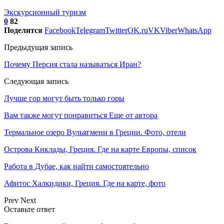
Экскурсионный туризм
0
82
Поделится
Facebook
Telegram
Twitter
OK.ru
VK
Viber
WhatsApp
Предыдущая запись
Почему Персия стала называться Иран?
Следующая запись
Лучше гор могут быть только горы
Вам также могут понравиться
Еще от автора
Термальное озеро Вульягмени в Греции. Фото, отели
Острова Киклады, Греция. Где на карте Европы, список
Работа в Дубае, как найти самостоятельно
Афитос Халкидики, Греция. Где на карте, фото
Prev
Next
Оставьте ответ