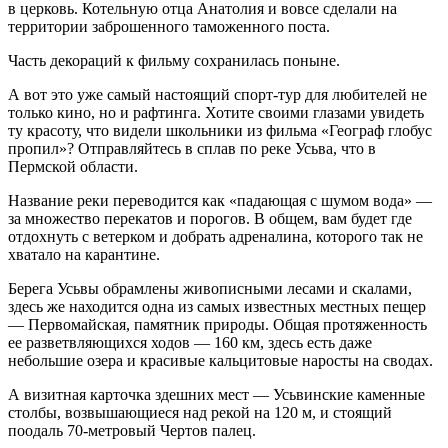
в церковь. Котельную отца Анатолия и вовсе сделали на
территории заброшенного таможенного поста.
Часть декораций к фильму сохранилась поныне.
А вот это уже самый настоящий спорт-тур для любителей не
только кино, но и рафтинга. Хотите своими глазами увидеть
ту красоту, что видели школьники из фильма «Географ глобус
пропил»? Отправляйтесь в сплав по реке Усьва, что в
Пермской области.
Название реки переводится как «падающая с шумом вода» —
за множество перекатов и порогов. В общем, вам будет где
отдохнуть с ветерком и добрать адреналина, которого так не
хватало на карантине.
Берега Усьвы обрамлены живописными лесами и скалами,
здесь же находится одна из самых известных местных пещер
— Первомайская, памятник природы. Общая протяженность
ее разветвляющихся ходов — 160 км, здесь есть даже
небольшие озера и красивые кальцитовые наросты на сводах.
А визитная карточка здешних мест — Усьвинские каменные
столбы, возвышающиеся над рекой на 120 м, и стоящий
поодаль 70-метровый Чертов палец.