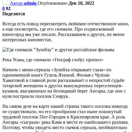
Автор
admin
Опубликовано
Дек 18, 2022
0
82
Поделится
Всегда есть повод пересмотреть любимое отечественное кино,
а еще посмотреть, где его снимали. Про подмосковный
киногород мы уже писали. Рассказываем о других, не менее
интересных киноместах.
Река Усьва, где снимали «Географ глобус пропил»
Начнем с мини-сериала «Зулейха открывает глаза» по
одноименной книге Гузель Яхиной. Фильм с Чулпан
Хаматовой в главной роли рассказывает о непростой судьбе
татарской женщины и других вынужденных переселенцев-
кулаков, высаженных на безлюдный берег Ангары, где они с
нуля построили поселок Семрук.
На самом деле на карте нашей страны такого поселка никогда
не существовало, но его прообразом стал ныне покинутый
трудовой поселок Пит-Городок в Красноярском крае. А роль
Ангары «сыграла» река Кама в месте ее наибольшего разлива.
Поэтому, чтобы увидеть место съемок сериала, необязательно