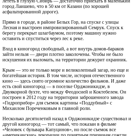
лететь в глухую Сибирь — достаточно приехать в маленький
город Лаишево, что в 50 км от Казани (по хорошей
асфальтированной дороге).
Прямо в городе, в районе Белых Гор, на спуске с улицы
Лесная и выстроен импровизированный Семрук. Спуск к
берегу перекрыт шлагбаумом, поэтому машину нужно
оставить и спуститься через лес к реке.
Вход в киногород свободный, а вот внутрь домов-бараков
зайти нельзя — двери плотно заколочены. Чтобы не было
искушения их выломать, на территории дежурит охранник.
Крым — это не только море и великолепный загар, но еще и
богатейшая история. В том числе, история отечественного
кино — здесь снято огромное количество фильмов. И даже
есть свой киногород — в поселке Орджоникидзе, в
Двуякорной бухте, что между Феодосией и Коктебелем. Он
построен в 2012 году на территории заброшенного завода
«Гидроприбор» для съемок картины «Поддубный» с
Михаилом Пореченковым в главной роли.
Несколько десятилетий назад в Орджоникидзе существовал и
другой киногород — тот самый, что показан в фильме
«Человек с бульвара Капуцинов», но после съемок все
«американские» декорации по понятным причинам сожгли.