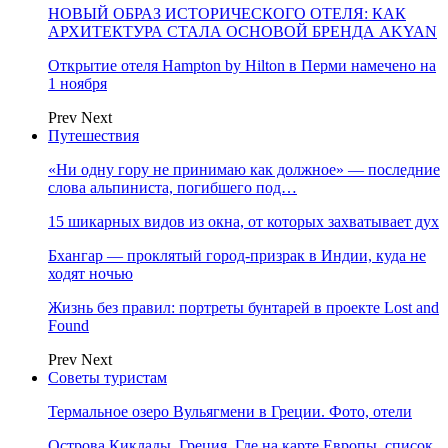
НОВЫЙ ОБРАЗ ИСТОРИЧЕСКОГО ОТЕЛЯ: КАК
АРХИТЕКТУРА СТАЛА ОСНОВОЙ БРЕНДА AKYAN
Открытие отеля Hampton by Hilton в Перми намечено на
1 ноября
Prev
Next
Путешествия
«Ни одну гору не принимаю как должное» — последние
слова альпиниста, погибшего под…
15 шикарных видов из окна, от которых захватывает дух
Бхангар — проклятый город-призрак в Индии, куда не
ходят ночью
Жизнь без правил: портреты бунтарей в проекте Lost and
Found
Prev
Next
Советы туристам
Термальное озеро Вульягмени в Греции. Фото, отели
Острова Киклады, Греция. Где на карте Европы, список