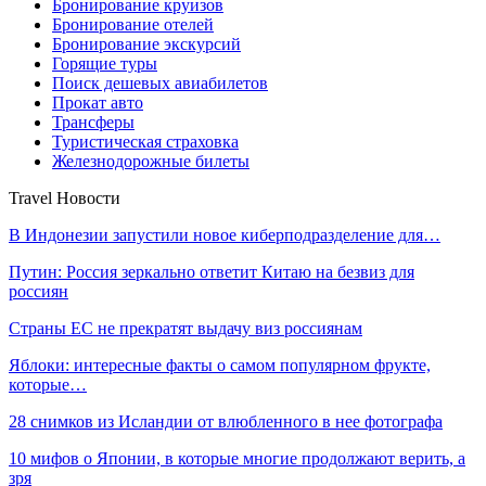
Бронирование круизов
Бронирование отелей
Бронирование экскурсий
Горящие туры
Поиск дешевых авиабилетов
Прокат авто
Трансферы
Туристическая страховка
Железнодорожные билеты
Travel Новости
В Индонезии запустили новое киберподразделение для…
Путин: Россия зеркально ответит Китаю на безвиз для
россиян
Страны ЕС не прекратят выдачу виз россиянам
Яблоки: интересные факты о самом популярном фрукте,
которые…
28 снимков из Исландии от влюбленного в нее фотографа
10 мифов о Японии, в которые многие продолжают верить, а
зря