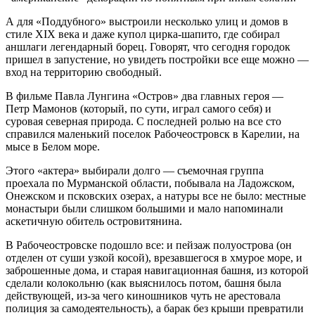
А для «Поддубного» выстроили несколько улиц и домов в
стиле XIX века и даже купол цирка-шапито, где собирал
аншлаги легендарный борец. Говорят, что сегодня городок
пришел в запустение, но увидеть постройки все еще можно —
вход на территорию свободный.
В фильме Павла Лунгина «Остров» два главных героя —
Петр Мамонов (который, по сути, играл самого себя) и
суровая северная природа. С последней ролью на все сто
справился маленький поселок Рабочеостровск в Карелии, на
мысе в Белом море.
Этого «актера» выбирали долго — съемочная группа
проехала по Мурманской области, побывала на Ладожском,
Онежском и псковских озерах, а натуры все не было: местные
монастыри были слишком большими и мало напоминали
аскетичную обитель островитянина.
В Рабочеостровске подошло все: и пейзаж полуострова (он
отделен от суши узкой косой), врезавшегося в хмурое море, и
заброшенные дома, и старая навигационная башня, из которой
сделали колокольню (как выяснилось потом, башня была
действующей, из-за чего киношников чуть не арестовала
полиция за самодеятельность), а барак без крыши превратили