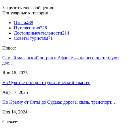
Загрузить еще сообщения
Популярные категории
Отели
488
Путешествия
226
Достопримечательности
214
Советы туристам
71
Новое:
Самый маленький остров в Африке — на него претендуют
две…
Янв 16, 2025
На Чукотке построят туристический кластер
Апр 17, 2025
По Крыму от Ялты до Судака: дорога, связь, транспорт,…
Ноя 14, 2024
Свежее: