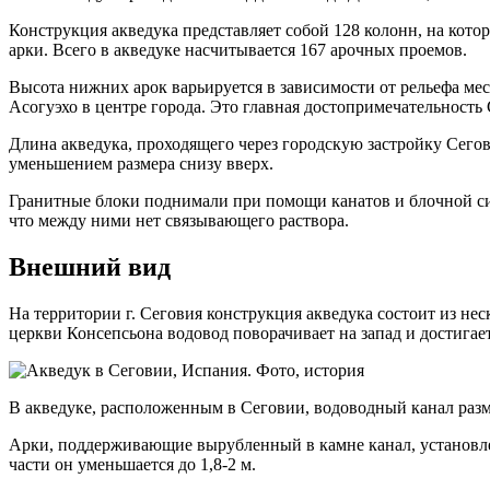
Конструкция акведука представляет собой 128 колонн, на кото
арки. Всего в акведуке насчитывается 167 арочных проемов.
Высота нижних арок варьируется в зависимости от рельефа мес
Асогуэхо в центре города. Это главная достопримечательность
Длина акведука, проходящего через городскую застройку Сегов
уменьшением размера снизу вверх.
Гранитные блоки поднимали при помощи канатов и блочной си
что между ними нет связывающего раствора.
Внешний вид
На территории г. Сеговия конструкция акведука состоит из не
церкви Консепсьона водовод поворачивает на запад и достигае
В акведуке, расположенным в Сеговии, водоводный канал разме
Арки, поддерживающие вырубленный в камне канал, установлен
части он уменьшается до 1,8-2 м.