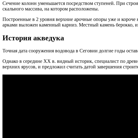
Сечение колонн уменьшается посредством ступеней. При строи
скального массива, на котором расположены.
Построенные в 2 уровня верхние арочные опоры уже и короче н
арками выложен каменный карниз. Местный камень берокко, из
История акведука
Точная дата сооружения водовода в Сеговии долгие годы оставал
Однако в середине XX в. видный историк, специалист по древ
верхних ярусов, и предложил считать датой завершения строит