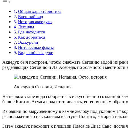
Общая характеристика
Внешний вид
История акведука
Легенды
Где находится
Как добраться
Экскурсии
Интересные факты
Видео об акведуке
Акведук был построен, чтобы снабжать Сеговию водой из реки 
разделяющих Сеговию и Ла-Асебеда, по холмистой местности 
Акведук в Сеговии, Испания
На первом этапе вода собирается в искусственно созданной ка
башне Каса де Агуаса вода отстаивалась, естественным образом
Из башни по вырубленному в камне желобу под уклоном 1° вода
расположенного на скальном выступе Постиго, который находит
Затем акведук проходит к площади Пласа де Диас Санс, после 