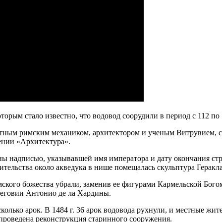
торым стало известно, что водовод соорудили в период с 112 по 
естным римским механиком, архитектором и ученым Витрувием, 
ении «Архитектура».
ны надписью, указывавшей имя императора и дату окончания ст
тельства около акведука в нише помещалась скульптура Геракла
кого божества убрали, заменив ее фигурами Кармельской Богом
еговии Антонио де ла Хардины.
сколько арок. В 1484 г. 36 арок водовода рухнули, и местные ж
 проведена реконструкция старинного сооружения.