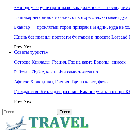
«Ни одну гору не принимаю как должное» — последние 
15 шикарных видов из окна, от которых захватывает дух
Бхангар — проклятый город-призрак в Индии, куда не хо
Жизнь без правил: портреты бунтарей в проекте Lost and 
Prev
Next
Советы туристам
Острова Киклады, Греция. Где на карте Европы, список
Работа в Дубае, как найти самостоятельно
Афитос Халкидики, Греция. Где на карте, фото
Гражданство Китая для россиян. Как получить паспорт 
Prev
Next