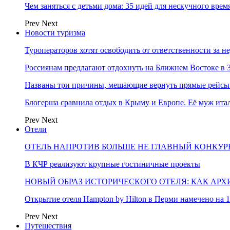
Чем заняться с детьми дома: 35 идей для нескучного вре
Prev
Next
Новости туризма
Туроператоров хотят освободить от ответственности за н
Россиянам предлагают отдохнуть на Ближнем Востоке в 3
Названы три причины, мешающие вернуть прямые рейсы
Блогерша сравнила отдых в Крыму и Европе. Её муж ит
Prev
Next
Отели
ОТЕЛЬ НАПРОТИВ БОЛЬШЕ НЕ ГЛАВНЫЙ КОНКУРЕ
В КЧР реализуют крупные гостиничные проекты
НОВЫЙ ОБРАЗ ИСТОРИЧЕСКОГО ОТЕЛЯ: КАК АР
Открытие отеля Hampton by Hilton в Перми намечено на 1
Prev
Next
Путешествия