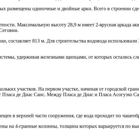
рых размещены одиночные и двойные арки. Всего в строении сде
тности. Максимальную высоту 28,9 м имеет 2-ярусная аркада ак
 Сеговии.
ии, составляет 813 м. Для строительства водовода использовали
стемы, удерживая железными щипцами, от которых остались сл
скольких участков. На первом участке, начиная от городской гр
т Пласа де Диас Санс. Между Пласа де Диас и Пласа Асогуэхо С
щен в верхней части сооружения, где вода проходит по чашеобр
ы на 4-гранные колонны, толщина которых варьируется по высот