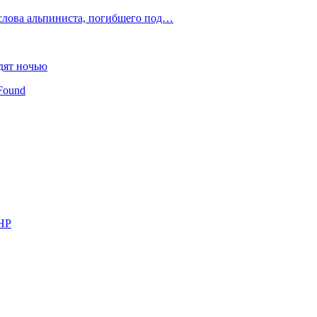
слова альпиниста, погибшего под…
дят ночью
Found
КНР