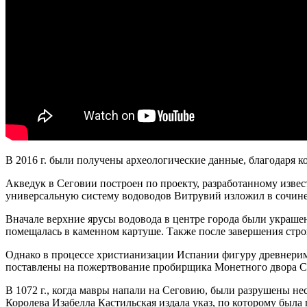
В 2016 г. были получены археологические данные, благодаря ко
Акведук в Сеговии построен по проекту, разработанному изв
универсальную систему водоводов Витрувий изложил в сочин
Вначале верхние ярусы водовода в центре города были украше
помещалась в каменном картуше. Также после завершения строи
Однако в процессе христианизации Испании фигуру древнеримс
поставлены на пожертвование пробирщика Монетного двора С
В 1072 г., когда мавры напали на Сеговию, были разрушены не
Королева Изабелла Кастильская издала указ, по которому была