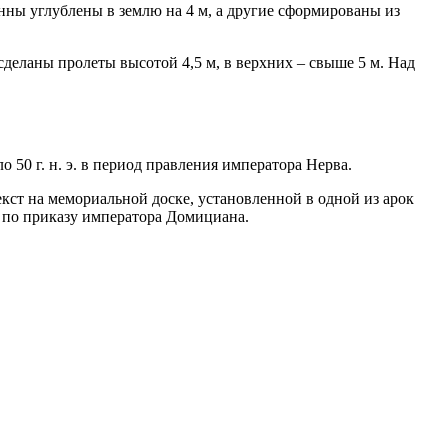
нны углублены в землю на 4 м, а другие сформированы из
сделаны пролеты высотой 4,5 м, в верхних – свыше 5 м. Над
 50 г. н. э. в период правления императора Нерва.
кст на мемориальной доске, установленной в одной из арок
н по приказу императора Домициана.