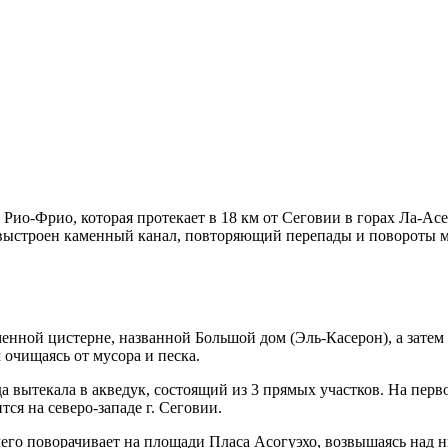
Рио-Фрио, которая протекает в 18 км от Сеговии в горах Ла-Асе
выстроен каменный канал, повторяющий перепады и повороты м
менной цистерне, названной Большой дом (Эль-Касерон), а затем
 очищаясь от мусора и песка.
 вытекала в акведук, состоящий из 3 прямых участков. На перво
ся на северо-западе г. Сеговии.
чего поворачивает на площади Пласа Асогуэхо, возвышаясь над 