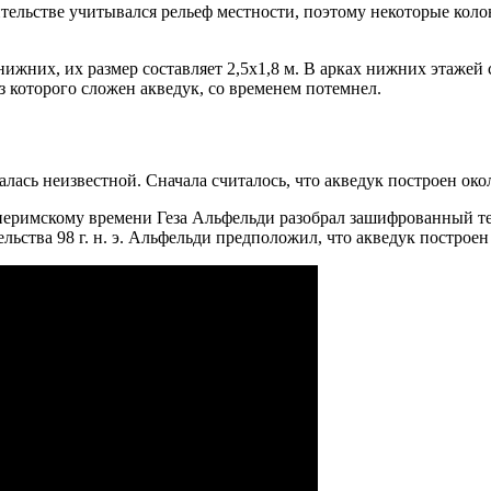
тельстве учитывался рельеф местности, поэтому некоторые коло
ижних, их размер составляет 2,5х1,8 м. В арках нижних этажей 
 которого сложен акведук, со временем потемнел.
ась неизвестной. Сначала считалось, что акведук построен около
неримскому времени Геза Альфельди разобрал зашифрованный те
ельства 98 г. н. э. Альфельди предположил, что акведук построе