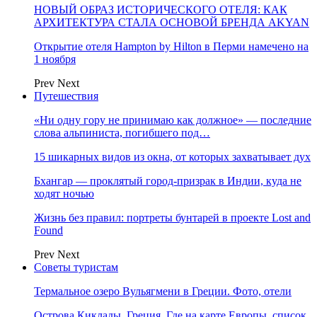
НОВЫЙ ОБРАЗ ИСТОРИЧЕСКОГО ОТЕЛЯ: КАК
АРХИТЕКТУРА СТАЛА ОСНОВОЙ БРЕНДА AKYAN
Открытие отеля Hampton by Hilton в Перми намечено на
1 ноября
Prev
Next
Путешествия
«Ни одну гору не принимаю как должное» — последние
слова альпиниста, погибшего под…
15 шикарных видов из окна, от которых захватывает дух
Бхангар — проклятый город-призрак в Индии, куда не
ходят ночью
Жизнь без правил: портреты бунтарей в проекте Lost and
Found
Prev
Next
Советы туристам
Термальное озеро Вульягмени в Греции. Фото, отели
Острова Киклады, Греция. Где на карте Европы, список