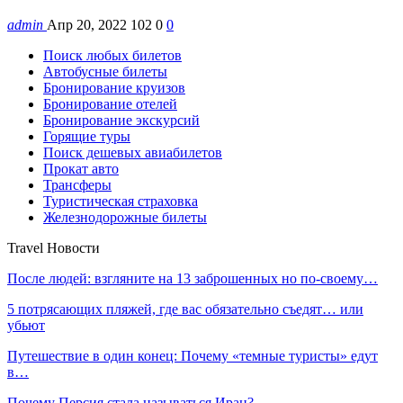
admin
Апр 20, 2022
102
0
0
Поиск любых билетов
Автобусные билеты
Бронирование круизов
Бронирование отелей
Бронирование экскурсий
Горящие туры
Поиск дешевых авиабилетов
Прокат авто
Трансферы
Туристическая страховка
Железнодорожные билеты
Travel Новости
После людей: взгляните на 13 заброшенных но по-своему…
5 потрясающих пляжей, где вас обязательно съедят… или
убьют
Путешествие в один конец: Почему «темные туристы» едут
в…
Почему Персия стала называться Иран?