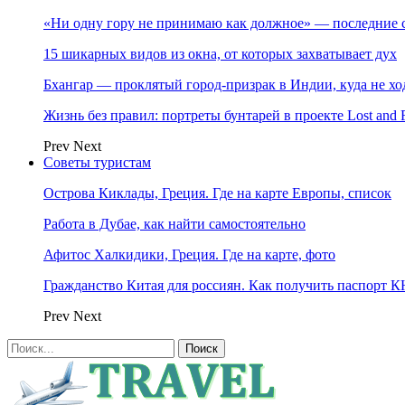
«Ни одну гору не принимаю как должное» — последние 
15 шикарных видов из окна, от которых захватывает дух
Бхангар — проклятый город-призрак в Индии, куда не хо
Жизнь без правил: портреты бунтарей в проекте Lost and 
Prev
Next
Советы туристам
Острова Киклады, Греция. Где на карте Европы, список
Работа в Дубае, как найти самостоятельно
Афитос Халкидики, Греция. Где на карте, фото
Гражданство Китая для россиян. Как получить паспорт 
Prev
Next