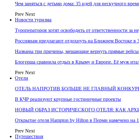
Чем заняться с детьми дома: 35 идей для нескучного вре
Prev
Next
Новости туризма
Туроператоров хотят освободить от ответственности за н
Россиянам предлагают отдохнуть на Ближнем Востоке в 3
Названы три причины, мешающие вернуть прямые рейсы
Блогерша сравнила отдых в Крыму и Европе. Её муж ит
Prev
Next
Отели
ОТЕЛЬ НАПРОТИВ БОЛЬШЕ НЕ ГЛАВНЫЙ КОНКУРЕ
В КЧР реализуют крупные гостиничные проекты
НОВЫЙ ОБРАЗ ИСТОРИЧЕСКОГО ОТЕЛЯ: КАК АР
Открытие отеля Hampton by Hilton в Перми намечено на 1
Prev
Next
Путешествия