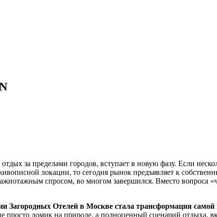
ON
тдых за пределами городов, вступает в новую фазу. Если нескол
ивописной локации, то сегодня рынок предъявляет к собственн
ажиотажным спросом, во многом завершился. Вместо вопроса «ч
ии Загородных Отелей в Москве стала трансформация самой
 не просто домик на природе, а полноценный сценарий отдыха, 