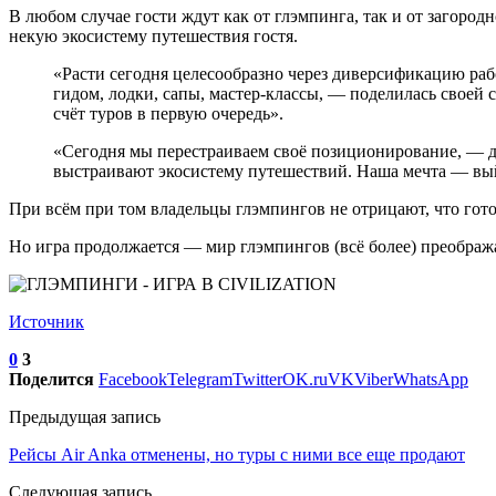
В любом случае гости ждут как от глэмпинга, так и от загород
некую экосистему путешествия гостя.
«Расти сегодня целесообразно через диверсификацию рабо
гидом, лодки, сапы, мастер-классы, — поделилась своей 
счёт туров в первую очередь».
«Сегодня мы перестраиваем своё позиционирование, — д
выстраивают экосистему путешествий. Наша мечта — вый
При всём при том владельцы глэмпингов не отрицают, что гот
Но игра продолжается — мир глэмпингов (всё более) преобража
Источник
0
3
Поделится
Facebook
Telegram
Twitter
OK.ru
VK
Viber
WhatsApp
Предыдущая запись
Рейсы Air Anka отменены, но туры с ними все еще продают
Следующая запись