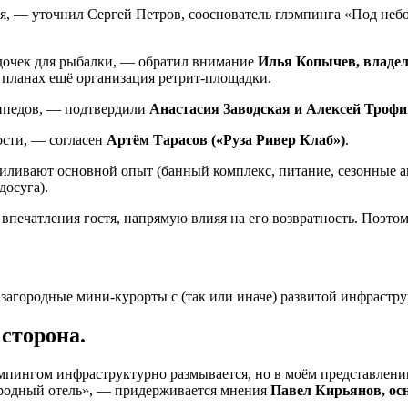
ия, — уточнил Сергей Петров, сооснователь глэмпинга «Под небо
удочек для рыбалки, — обратил внимание
Илья Копычев, владе
 планах ещё организация ретрит-площадки.
сипедов, — подтвердили
Анастасия Заводская и Алексей Трофи
ости, — согласен
Артём Тарасов («Руза Ривер Клаб»)
.
иливают основной опыт (банный комплекс, питание, сезонные а
досуга).
печатления гостя, напрямую влияя на его возвратность. Поэтому
агородные мини-курорты с (так или иначе) развитой инфрастру
 сторона.
эмпингом инфраструктурно размывается, но в моём представлени
городный отель», — придерживается мнения
Павел Кирьянов, ос