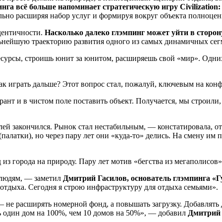
нга всё больше напоминает стратегическую игру Civilization:
ельно расширяя набор услуг и формируя вокруг объекта полноце
дентичности.
Насколько далеко глэмпинг может уйти в сторону
льнейшую траекторию развития одного из самых динамичных сег
ресурсы, строишь юнит за юнитом, расширяешь свой «мир». Одних 
ак играть дальше? Этот вопрос стал, пожалуй, ключевым на ко
рант и в чистом поле поставить объект. Получается, мы строили,
елей закончился. Рынок стал нестабильным, — констатировала, 
алатки), но через пару лет они «куда-то» делись. На смену и
з города на природу. Пару лет мотив «бегства из мегаполисов»
ь людям, — заметил
Дмитрий Гасилов, основатель глэмпинга «Г
 отдыха. Сегодня я строю инфраструктуру для отдыха семьями».
 — не расширять номерной фонд, а повышать загрузку. Добавлять 
ь один дом на 100%, чем 10 домов на 50%», — добавил
Дмитрий 