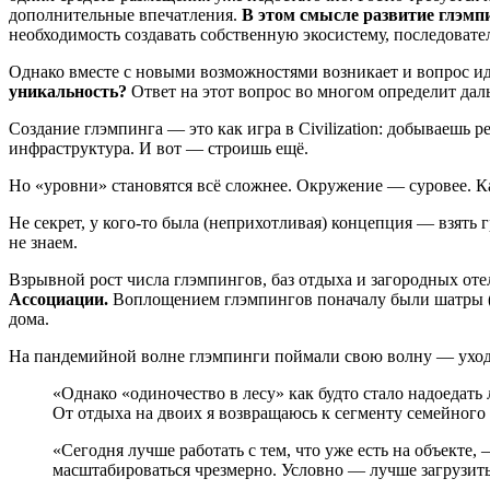
дополнительные впечатления.
В этом смысле развитие глэмпи
необходимость создавать собственную экосистему, последоват
Однако вместе с новыми возможностями возникает и вопрос и
уникальность?
Ответ на этот вопрос во многом определит да
Создание глэмпинга — это как игра в Civilization: добываешь 
инфраструктура. И вот — строишь ещё.
Но «уровни» становятся всё сложнее. Окружение — суровее. К
Не секрет, у кого-то была (неприхотливая) концепция — взять г
не знаем.
Взрывной рост числа глэмпингов, баз отдыха и загородных от
Ассоциации.
Воплощением глэмпингов поначалу были шатры (п
дома.
На пандемийной волне глэмпинги поймали свою волну — уход и
«Однако «одиночество в лесу» как будто стало надоедат
От отдыха на двоих я возвращаюсь к сегменту семейного
«Сегодня лучше работать с тем, что уже есть на объекте,
масштабироваться чрезмерно. Условно — лучше загрузит