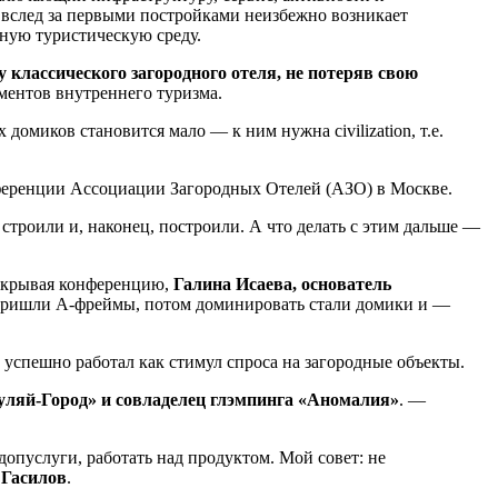
вслед за первыми постройками неизбежно возникает
нную туристическую среду.
 классического загородного отеля, не потеряв свою
ментов внутреннего туризма.
домиков становится мало — к ним нужна civilization, т.е.
нференции Ассоциации Загородных Отелей (АЗО) в Москве.
 строили и, наконец, построили. А что делать с этим дальше —
открывая конференцию,
Галина Исаева, основатель
м пришли А-фреймы, потом доминировать стали домики и —
 успешно работал как стимул спроса на загородные объекты.
уляй-Город» и совладелец глэмпинга «Аномалия»
. —
допуслуги, работать над продуктом. Мой совет: не
Гасилов
.