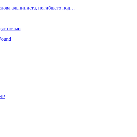
слова альпиниста, погибшего под…
дят ночью
Found
КНР