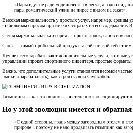
«Пары едут не ради «одиночества в лесу», а ради свидан
пары романтический ужин на пирсе с видом на закат».
Высокая маржинальность у простых услуг, например, аренды 
стабильным спросом при низких затратах на его содержание. В
Самая маржинальная категория — прокат лодок, сапов и вело
Сапы — самый прибыльный продукт за счёт низкой себестоим
Лучше всего зарабатывают дополнительные услуги, которые ус
управлении (прокат спортивного инвентаря, простые форматы 
Важно, что дополнительные услуги становятся весомой частью в
рынке и зарабатывать), как строить свою Civilization.
Глэмпинги — как это видно — постепенно эволюционируют в з
Но у этой эволюции имеется и обратная
«С одной стороны, грань между загородным отелем и гл
природе», поэтому не надо продвигать глэмпинг как за