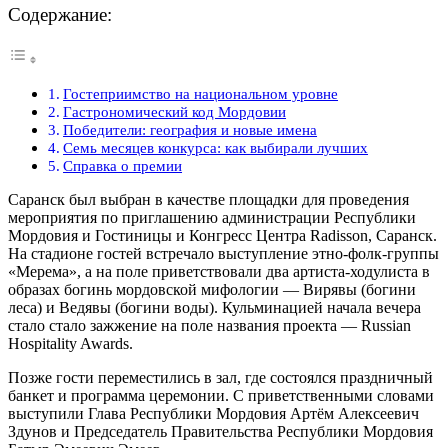
Содержание:
Гостеприимство на национальном уровне
Гастрономический код Мордовии
Победители: география и новые имена
Семь месяцев конкурса: как выбирали лучших
Справка о премии
Саранск был выбран в качестве площадки для проведения
мероприятия по приглашению администрации Республики
Мордовия и Гостиницы и Конгресс Центра Radisson, Саранск.
На стадионе гостей встречало выступление этно-фолк-группы
«Мерема», а на поле приветствовали два артиста-ходулиста в
образах богинь мордовской мифологии — Вирявы (богини
леса) и Ведявы (богини воды). Кульминацией начала вечера
стало стало зажжение на поле названия проекта — Russian
Hospitality Awards.
Позже гости переместились в зал, где состоялся праздничный
банкет и программа церемонии. С приветственными словами
выступили Глава Республики Мордовия Артём Алексеевич
Здунов и Председатель Правительства Республики Мордовия