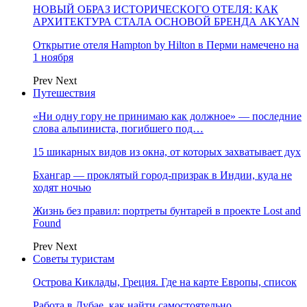
НОВЫЙ ОБРАЗ ИСТОРИЧЕСКОГО ОТЕЛЯ: КАК
АРХИТЕКТУРА СТАЛА ОСНОВОЙ БРЕНДА AKYAN
Открытие отеля Hampton by Hilton в Перми намечено на
1 ноября
Prev
Next
Путешествия
«Ни одну гору не принимаю как должное» — последние
слова альпиниста, погибшего под…
15 шикарных видов из окна, от которых захватывает дух
Бхангар — проклятый город-призрак в Индии, куда не
ходят ночью
Жизнь без правил: портреты бунтарей в проекте Lost and
Found
Prev
Next
Советы туристам
Острова Киклады, Греция. Где на карте Европы, список
Работа в Дубае, как найти самостоятельно