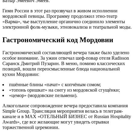
Батыр Эмеевич Эмеев.
Гимн России в этот раз прозвучал в живом исполнении
мордовской певицы. Программу продолжил этно-театр
«Варма», чье выступление органично соединило элементы
электронной фолк-музыки, этновокализа и театральной моды.
Гастрономический код Мордовии
Гастрономической составляющей вечера также было уделено
особое внимание. За ужин отвечал шеф-повар отеля Radisson
Саранск Дмитрий Пузарин. В меню, помимо классических
позиций, вошли переосмысленные блюда национальной
кухни Мордовии:
пшённые блины «пачат» с копчёным сомом;
«топонь оришкат» на снегу из мордовской сгущёнки;
«цемор» (мордовские пельмени).
Алкогольное сопровождение вечера предоставила компания
Simple Group. Трансляция мероприятия велась в телеграм-
канале и в MAX «ОТЕЛЬНЫЙ БИЗНЕС от Russian Hospitality
Awards», где все желающие могут увидеть отрывки
торжественной церемонии.