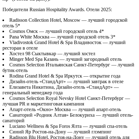
Победители Russian Hospitality Awards. Отели 2025:
Radisson Collection Hotel, Moscow — лучший городской
отель 5*
Cosmos Омск — лучший городской отель 4*
Pana White Москва — лучший городской отель 3*
Vladivostok Grand Hotel & Spa Владивосток — лучший
ресторан в отеле
Хостел 98 Сыктывкар — лучший хостел
Minger Med Spa Казань — лучший загородный отель
Cosmos Selection Итальянская Санкт-Петербург — лучший
бутик-отель
Rodina Grand Hotel & Spa Иркутск — открытие года
Дизайн-отель «СтандАрт» — лучший завтрак в отеле
Елизавета Никитина, Дизайн-отель «СтандАрт» —
генеральный менеджер года
Cosmos Selection Royal Nevsky Hotel Санкт-Петербург —
лучшая PR и маркетинговая кампания
Апарт-отель «Окно» Москва — лучший апарт-отель
Санаторий «Родник Алтая» Белокуриха — лучший отель-
санаторий
Luciano Wellness & Spa Foros Ялта — лучший спа-отель
Синий Яр Ростов-на-Дону — лучший глэмпинг
Radisson Blu Hotel, Ростов-на-Дону — лучший отель для