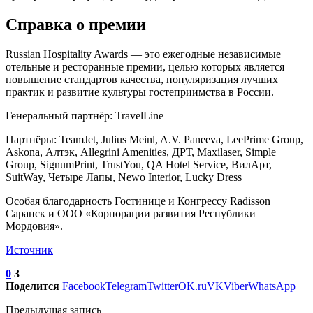
Справка о премии
Russian Hospitality Awards — это ежегодные независимые
отельные и ресторанные премии, целью которых является
повышение стандартов качества, популяризация лучших
практик и развитие культуры гостеприимства в России.
Генеральный партнёр: TravelLine
Партнёры: TeamJet, Julius Meinl, A.V. Paneeva, LeePrime Group,
Askona, Алтэк, Allegrini Amenities, ДРТ, Maxilaser, Simple
Group, SignumPrint, TrustYou, QA Hotel Service, ВилАрт,
SuitWay, Четыре Лапы, Newo Interior, Lucky Dress
Особая благодарность Гостинице и Конгрессу Radisson
Саранск и ООО «Корпорации развития Республики
Мордовия».
Источник
0
3
Поделится
Facebook
Telegram
Twitter
OK.ru
VK
Viber
WhatsApp
Предыдущая запись