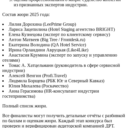
из признанных экспертов индустрии.
Состав жюри 2025 года:
Лилия Дорохина (LeePrime Group)
Лариса Зацепилина (Hotel Staging агентство BRIGHT)
Елена Кузнецова (эксперт по клиентскому сервису)
Антон Матвеев (Big Tree / Frontdesk.ru)
Екатерина Володина (QA Hotel Service)
Ирина Орландини Авруцкая (Like4Like)
Анастасия Крумина (эксперт по запуску и управлению
отелями)
Томас А. Хатцельманн (руководитель в сфере сервисной
индустрии)
Алексей Венгин (Profi.Travel)
Людмила Борщева (РБК Юг и Северный Кавказ)
Юлия Михалева (Роскачество)
Анна Герасимова (HR-консультант индустрии
гостеприимства)
Полный список жюри.
Все финалисты могут получить детальные отчёты с разбивкой
по баллам и оценкам жюри. Каждый этап конкурса был
проверен и верифицирован аудиторской компанией ДРТ.