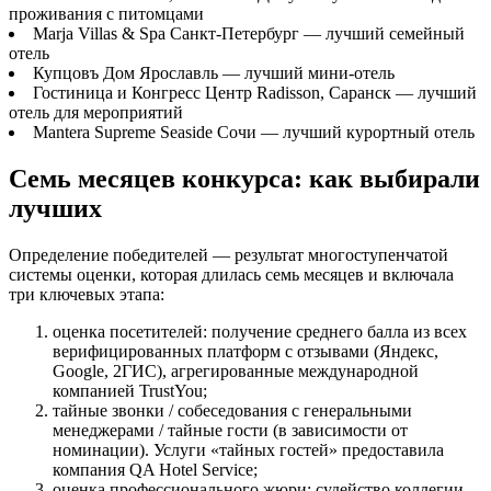
проживания с питомцами
Marja Villas & Spa Санкт-Петербург — лучший семейный
отель
Купцовъ Дом Ярославль — лучший мини-отель
Гостиница и Конгресс Центр Radisson, Саранск — лучший
отель для мероприятий
Mantera Supreme Seaside Сочи — лучший курортный отель
Семь месяцев конкурса: как выбирали
лучших
Определение победителей — результат многоступенчатой
системы оценки, которая длилась семь месяцев и включала
три ключевых этапа:
оценка посетителей: получение среднего балла из всех
верифицированных платформ с отзывами (Яндекс,
Google, 2ГИС), агрегированные международной
компанией TrustYou;
тайные звонки / собеседования с генеральными
менеджерами / тайные гости (в зависимости от
номинации). Услуги «тайных гостей» предоставила
компания QA Hotel Service;
оценка профессионального жюри: судейство коллегии