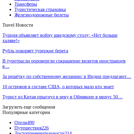
Трансферы
Туристическая страховка
Железнодорожные билеты
Travel Новости
Турция объявляет войну шведскому столу: «Нет больше
халяве!»
Рубль покоряет турецкие берега
В туротрасли опровергли сокращение визитов иностранцев
в…
За решётку по собственному желанию: в Индии предлагают…
10 островов в составе США, о которых мало кто знает
Турист из Китая прыгнул в реку в Оймяконе в минус 50…
Загрузить еще сообщения
Популярные категории
Отели
490
Путешествия
226
Достопримечательности
214