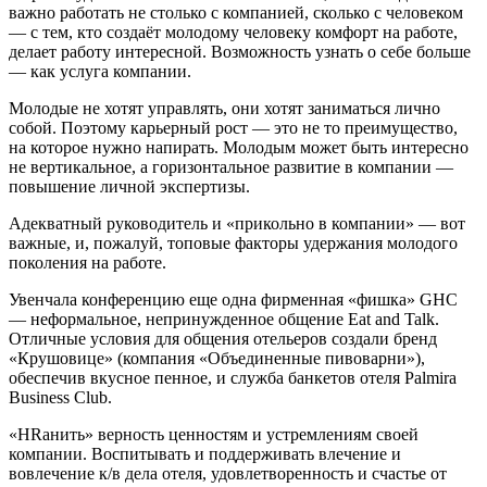
важно работать не столько с компанией, сколько с человеком
— с тем, кто создаёт молодому человеку комфорт на работе,
делает работу интересной. Возможность узнать о себе больше
— как услуга компании.
Молодые не хотят управлять, они хотят заниматься лично
собой. Поэтому карьерный рост — это не то преимущество,
на которое нужно напирать. Молодым может быть интересно
не вертикальное, а горизонтальное развитие в компании —
повышение личной экспертизы.
Адекватный руководитель и «прикольно в компании» — вот
важные, и, пожалуй, топовые факторы удержания молодого
поколения на работе.
Увенчала конференцию еще одна фирменная «фишка» GHC
— неформальное, непринужденное общение Eat and Talk.
Отличные условия для общения отельеров создали бренд
«Крушовице» (компания «Объединенные пивоварни»),
обеспечив вкусное пенное, и служба банкетов отеля Palmira
Business Club.
«HRанить» верность ценностям и устремлениям своей
компании. Воспитывать и поддерживать влечение и
вовлечение к/в дела отеля, удовлетворенность и счастье от