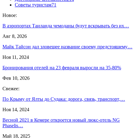
Советы туристам
71
Новое:
В аэропортах Таиланда чемоданы будут вскрывать без их…
Авг 8, 2026
Майк Тайсон дал зловещее название своему предстоящему…
Ноя 11, 2024
Бронирования отелей на 23 февраля выросли на 35-80%
Фев 10, 2026
Свежее:
По Крыму от Ялты до Судака: дорога, связь, транспорт,…
Ноя 14, 2024
Весной 2021 в Кемере откроется новый люкс-отель NG
Phaselis…
Май 18, 2025