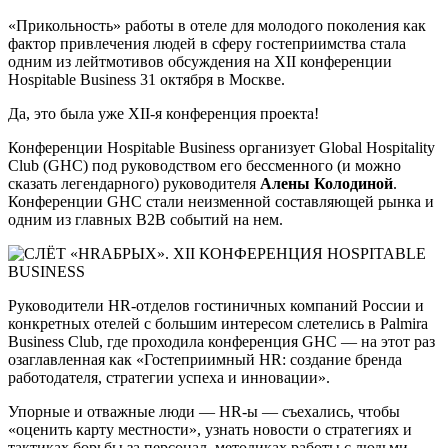
«Прикольность» работы в отеле для молодого поколения как
фактор привлечения людей в сферу гостеприимства стала
одним из лейтмотивов обсуждения на XII конференции
Hospitable Business 31 октября в Москве.
Да, это была уже XII-я конференция проекта!
Конференции Hospitable Business организует Global Hospitality
Club (GHC) под руководством его бессменного (и можно
сказать легендарного) руководителя
Алены Колодиной
.
Конференции GHC стали неизменной составляющей рынка и
одним из главных В2В событий на нем.
Руководители HR-отделов гостиничных компаний России и
конкретных отелей с большим интересом слетелись в Palmira
Business Club, где проходила конференция GHC — на этот раз
озаглавленная как «Гостеприимный HR: создание бренда
работодателя, стратегии успеха и инновации».
Упорные и отважные люди — HR-ы — съехались, чтобы
«оценить карту местности», узнать новости о стратегиях и
тактиках борьбы за персонал, методиках работы с людьми.