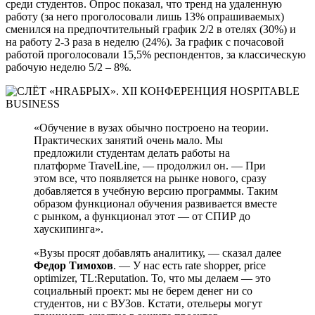
среди студентов. Опрос показал, что тренд на удаленную
работу (за него проголосовали лишь 13% опрашиваемых)
сменился на предпочтительный график 2/2 в отелях (30%) и
на работу 2-3 раза в неделю (24%). За график с почасовой
работой проголосовали 15,5% респондентов, за классическую
рабочую неделю 5/2 – 8%.
«Обучение в вузах обычно построено на теории.
Практических занятий очень мало. Мы
предложили студентам делать работы на
платформе TravelLine, — продолжил он. — При
этом все, что появляется на рынке нового, сразу
добавляется в учебную версию программы. Таким
образом функционал обучения развивается вместе
с рынком, а функционал этот — от СПИР до
хаускипинга».
«Вузы просят добавлять аналитику, — сказал далее
Федор Тимохов
. — У нас есть rate shopper, price
optimizer, TL:Reputation. То, что мы делаем — это
социальный проект: мы не берем денег ни со
студентов, ни с ВУЗов. Кстати, отельеры могут