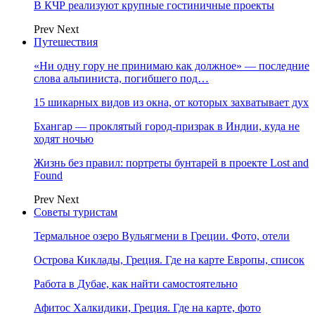
В КЧР реализуют крупные гостиничные проекты
Prev
Next
Путешествия
«Ни одну гору не принимаю как должное» — последние
слова альпиниста, погибшего под…
15 шикарных видов из окна, от которых захватывает дух
Бхангар — проклятый город-призрак в Индии, куда не
ходят ночью
Жизнь без правил: портреты бунтарей в проекте Lost and
Found
Prev
Next
Советы туристам
Термальное озеро Вульягмени в Греции. Фото, отели
Острова Киклады, Греция. Где на карте Европы, список
Работа в Дубае, как найти самостоятельно
Афитос Халкидики, Греция. Где на карте, фото