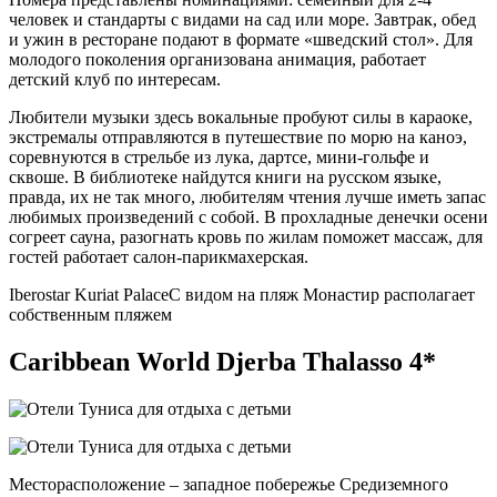
человек и стандарты с видами на сад или море. Завтрак, обед
и ужин в ресторане подают в формате «шведский стол». Для
молодого поколения организована анимация, работает
детский клуб по интересам.
Любители музыки здесь вокальные пробуют силы в караоке,
экстремалы отправляются в путешествие по морю на каноэ,
соревнуются в стрельбе из лука, дартсе, мини-гольфе и
сквоше. В библиотеке найдутся книги на русском языке,
правда, их не так много, любителям чтения лучше иметь запас
любимых произведений с собой. В прохладные денечки осени
согреет сауна, разогнать кровь по жилам поможет массаж, для
гостей работает салон-парикмахерская.
Iberostar Kuriat Palace
С видом на пляж Монастир располагает
собственным пляжем
Caribbean World Djerba Thalasso 4*
Месторасположение – западное побережье Средиземного