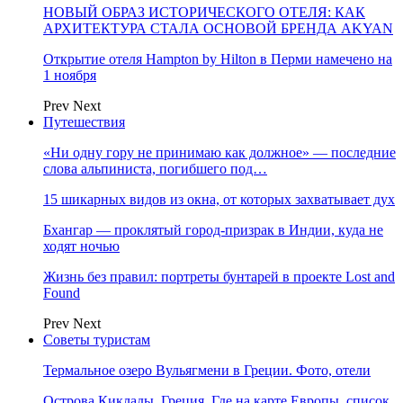
НОВЫЙ ОБРАЗ ИСТОРИЧЕСКОГО ОТЕЛЯ: КАК
АРХИТЕКТУРА СТАЛА ОСНОВОЙ БРЕНДА AKYAN
Открытие отеля Hampton by Hilton в Перми намечено на
1 ноября
Prev
Next
Путешествия
«Ни одну гору не принимаю как должное» — последние
слова альпиниста, погибшего под…
15 шикарных видов из окна, от которых захватывает дух
Бхангар — проклятый город-призрак в Индии, куда не
ходят ночью
Жизнь без правил: портреты бунтарей в проекте Lost and
Found
Prev
Next
Советы туристам
Термальное озеро Вульягмени в Греции. Фото, отели
Острова Киклады, Греция. Где на карте Европы, список