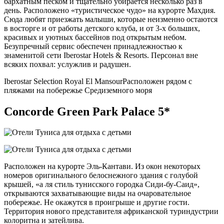
бархатным песком и тщательно убирается несколько раз в
день. Расположено «туристическое чудо» на курорте Махдия.
Сюда любят приезжать малыши, которые неизменно остаются
в восторге и от работы детского клуба, и от 3-х больших,
красивых и уютных бассейнов под открытым небом.
Безупречный сервис обеспечен принадлежностью к
знаменитой сети Iberostar Hotels & Resorts. Персонал вне
всяких похвал: услужлив и радушен.
Iberostar Selection Royal El Mansour
Расположен рядом с
пляжами на побережье Средиземного моря
Concorde Green Park Palace 5*
Расположен на курорте Эль-Кантави. Из окон некоторых
номеров оригинального белоснежного здания с голубой
крышей, «а ля стиль тунисского городка Сиди-бу-Саид»,
открываются захватывающие виды на очаровательное
побережье. Не окажутся в проигрыше и другие гости.
Территория нового представителя африканской туриндустрии
колоритна и затейлива.