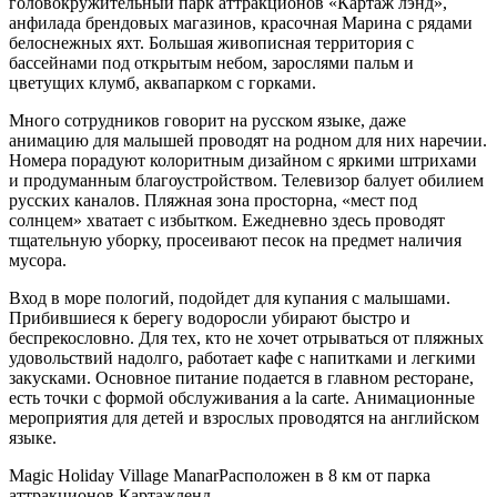
головокружительный парк аттракционов «Картаж лэнд»,
анфилада брендовых магазинов, красочная Марина с рядами
белоснежных яхт. Большая живописная территория с
бассейнами под открытым небом, зарослями пальм и
цветущих клумб, аквапарком с горками.
Много сотрудников говорит на русском языке, даже
анимацию для малышей проводят на родном для них наречии.
Номера порадуют колоритным дизайном с яркими штрихами
и продуманным благоустройством. Телевизор балует обилием
русских каналов. Пляжная зона просторна, «мест под
солнцем» хватает с избытком. Ежедневно здесь проводят
тщательную уборку, просеивают песок на предмет наличия
мусора.
Вход в море пологий, подойдет для купания с малышами.
Прибившиеся к берегу водоросли убирают быстро и
беспрекословно. Для тех, кто не хочет отрываться от пляжных
удовольствий надолго, работает кафе с напитками и легкими
закусками. Основное питание подается в главном ресторане,
есть точки с формой обслуживания a la carte. Анимационные
мероприятия для детей и взрослых проводятся на английском
языке.
Magic Holiday Village Manar
Расположен в 8 км от парка
аттракционов Картажленд