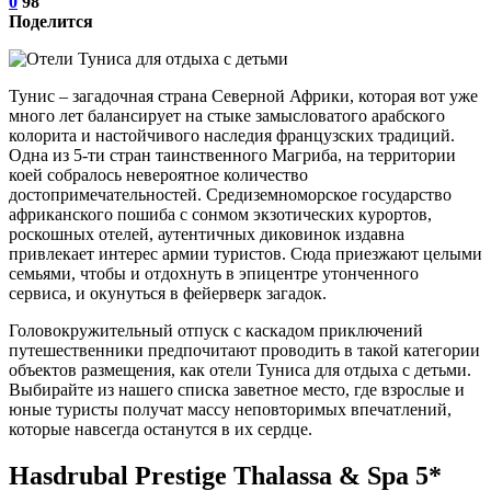
0
98
Поделится
Тунис – загадочная страна Северной Африки, которая вот уже
много лет балансирует на стыке замысловатого арабского
колорита и настойчивого наследия французских традиций.
Одна из 5-ти стран таинственного Магриба, на территории
коей собралось невероятное количество
достопримечательностей. Средиземноморское государство
африканского пошиба с сонмом экзотических курортов,
роскошных отелей, аутентичных диковинок издавна
привлекает интерес армии туристов. Сюда приезжают целыми
семьями, чтобы и отдохнуть в эпицентре утонченного
сервиса, и окунуться в фейерверк загадок.
Головокружительный отпуск с каскадом приключений
путешественники предпочитают проводить в такой категории
объектов размещения, как отели Туниса для отдыха с детьми.
Выбирайте из нашего списка заветное место, где взрослые и
юные туристы получат массу неповторимых впечатлений,
которые навсегда останутся в их сердце.
Hasdrubal Prestige Thalassa & Spa 5*