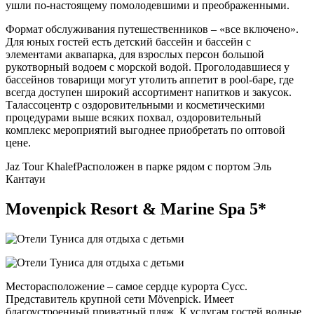
ушли по-настоящему помолодевшими и преображенными.
Формат обслуживания путешественников – «все включено».
Для юных гостей есть детский бассейн и бассейн с
элементами аквапарка, для взрослых персон большой
рукотворный водоем с морской водой. Проголодавшиеся у
бассейнов товарищи могут утолить аппетит в pool-баре, где
всегда доступен широкий ассортимент напитков и закусок.
Талассоцентр с оздоровительными и косметическими
процедурами выше всяких похвал, оздоровительный
комплекс мероприятий выгоднее приобретать по оптовой
цене.
Jaz Tour Khalef
Расположен в парке рядом с портом Эль
Кантауи
Movenpick Resort & Marine Spa 5*
Месторасположение – самое сердце курорта Сусс.
Представитель крупной сети Mövenpick. Имеет
благоустроенный приватный пляж. К услугам гостей водные