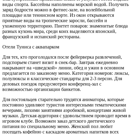
виды спорта. Бассейны наполнены морской водой. Получить
заряд бодрости можно в фитнес-зале, на волейбольной
площадке или теннисном корте. Из окон открываются
приятные виды на тропические заросли, бассейн и
ухоженную территорию. Пиетет поваров: знаменитые блюда
разных кухонь мира, среди коих выделяются японский,
французский и испанский рестораны.
Отели Туниса с аквапарком
Для тех, кто проголодался после фейерверка развлечений,
подспорьем станет визит в снек-бар. Завтрак ежедневно
накрывают на «шведской» линии, обед и ужин в основном
предлагается по заказному меню. Категория номеров: люксы,
полулюксы и классические стандарты для 2-3 персон. Для
деловых поездок предусмотрен конференц-зал с
возможностью организации банкетов.
Для постояльцев старательно трудятся аниматоры, которые
постоянно удивляют туристов интересными тематическими
вечерами, лихими занятиями аэробикой, концертами живой
музыки. Детская аудитория с удовольствием проводит время в
игровом клубе. Возможен заказ детского диетического
питания по специальному меню. Женский пол любит
посещать кофейню с каскадом ароматных напитков всех