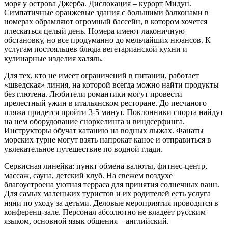
моря у острова Джерба. Дислокация – курорт Мидун.
Симпатичные оранжевые здания с большими балконами в
номерах обрамляют огромный бассейн, в котором хочется
плескаться целый день. Номера имеют лаконичную
обстановку, но все продуманно до мельчайших нюансов. К
услугам постояльцев блюда вегетарианской кухни и
кулинарные изделия халяль.
Для тех, кто не имеет ограничений в питании, работает
«шведская» линия, на которой всегда можно найти продукты
без глютена. Любители романтики могут провести
прелестный ужин в итальянском ресторане. До песчаного
пляжа придется пройти 3-5 минут. Поклонники спорта найдут
на нем оборудование сноркелинга и виндсерфинга.
Инструкторы обучат катанию на водных лыжах. Фанаты
морских турне могут взять напрокат каное и отправиться в
увлекательное путешествие по водной глади.
Сервисная линейка: пункт обмена валюты, фитнес-центр,
массаж, сауна, детский клуб. На свежем воздухе
благоустроена уютная терраса для принятия солнечных ванн.
Для самых маленьких туристов и их родителей есть услуга
няни по уходу за детьми. Деловые мероприятия проводятся в
конференц-зале. Персонал абсолютно не владеет русским
языком, основной язык общения – английский.