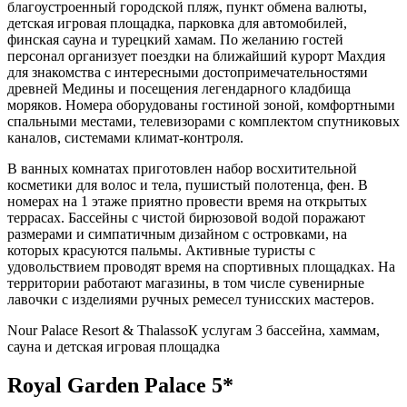
благоустроенный городской пляж, пункт обмена валюты,
детская игровая площадка, парковка для автомобилей,
финская сауна и турецкий хамам. По желанию гостей
персонал организует поездки на ближайший курорт Махдия
для знакомства с интересными достопримечательностями
древней Медины и посещения легендарного кладбища
моряков. Номера оборудованы гостиной зоной, комфортными
спальными местами, телевизорами с комплектом спутниковых
каналов, системами климат-контроля.
В ванных комнатах приготовлен набор восхитительной
косметики для волос и тела, пушистый полотенца, фен. В
номерах на 1 этаже приятно провести время на открытых
террасах. Бассейны с чистой бирюзовой водой поражают
размерами и симпатичным дизайном с островками, на
которых красуются пальмы. Активные туристы с
удовольствием проводят время на спортивных площадках. На
территории работают магазины, в том числе сувенирные
лавочки с изделиями ручных ремесел тунисских мастеров.
Nour Palace Resort & Thalasso
К услугам 3 бассейна, хаммам,
сауна и детская игровая площадка
Royal Garden Palace 5*