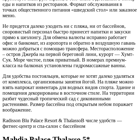
еды и напитков из ресторанов. Формат обслуживания в
точках общественного питания «шведский стол» или заказное
меню.
Не придется далеко уходить ни с пляжа, ни от бассейнов,
сноровистый персонал быстро принесет напитки и закуски
прямо к шезлонгу. Для обмена валюты исправно работает
офис и банкомат, из аэропорта и обратно в воздушную гавань
можно добраться с помощью трансфера. Месторасположение
– остров Джерба на первой береговой лини, курорт — Хумт-
Сук. Море чистое, пляж приватный. В номерах премиум-
класса на балконах установлены гидромассажные ванны.
Для удобства постояльцев, которые не хотят далеко удаляться
от комплекса, организованы занятия йогой. На пляже можно
взять напрокат инвентарь для водных видов спорта. Здание и
помещения декорированы в восточном стиле. На территории
разбит чудесный тропический сад с диковинными
растениями. Размер бассейна под открытым небом поражает
воображение.
Radisson Blu Palace Resort & Thalasso
В числе удобств —
фитнес-центр и спа-салон с бассейном
Mahdia Palace Thalasso 5*