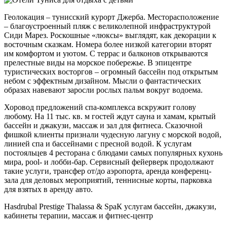
Геолокация – тунисский курорт Джерба. Месторасположение
– благоустроенный пляж с великолепной инфраструктурой
Сиди Марез. Роскошные «люксы» выглядят, как декорации к
восточным сказкам. Номера более низкой категории вторят
им комфортом и уютом. С террас и балконов открываются
прелестные виды на морское побережье. В эпицентре
туристических восторгов – огромный бассейн под открытым
небом с эффектным дизайном. Мысли о фантастических
образах навевают заросли рослых пальм вокруг водоема.
Хоровод предложений спа-комплекса вскружит голову
любому. На 11 тыс. кв. м гостей ждут сауна и хамам, крытый
бассейн и джакузи, массаж и зал для фитнеса. Сказочной
фишкой клиенты признали чудесную лагуну с морской водой,
линией спа и бассейнами с пресной водой. К услугам
постояльцев 4 ресторана с блюдами самых популярных кухонь
мира, pool- и лобби-бар. Сервисный фейерверк продолжают
такие услуги, трансфер от/до аэропорта, аренда конференц-
зала для деловых мероприятий, теннисные корты, парковка
для взятых в аренду авто.
Hasdrubal Prestige Thalassa & Spa
К услугам бассейн, джакузи,
кабинеты терапии, массаж и фитнес-центр