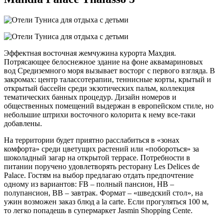
Эффектная восточная жемчужина курорта Махдия.
Потрясающее белоснежное здание на фоне аквамариновых
вод Средиземного моря вызывает восторг с первого взгляда. В
закромах: центр талассотерапии, теннисные корты, крытый и
открытый бассейн среди экзотических пальм, коллекция
тематических банных процедур. Дизайн номеров и
общественных помещений выдержан в европейском стиле, но
небольшие штрихи восточного колорита к нему все-таки
добавлены.
На территории будет приятно расслабиться в «зонах
комфорта» среди цветущих растений или «побороться» за
шоколадный загар на открытой террасе. Потребности в
питании поручено удовлетворять ресторану Les Delices de
Palace. Гостям на выбор предлагаю отдать предпочтение
одному из вариантов: FB – полный пансион, HB –
полупансион, BB – завтрак. Формат – «шведский стол», на
ужин возможен заказ блюд a la carte. Если прогуляться 100 м,
то легко попадешь в супермаркет Jasmin Shopping Cente.