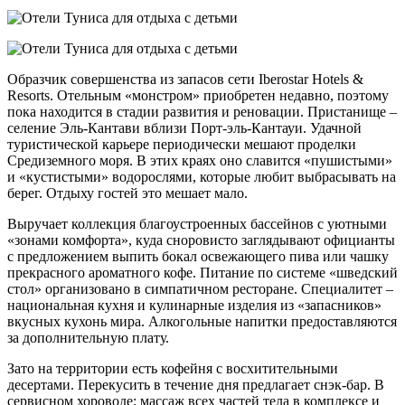
Образчик совершенства из запасов сети Iberostar Hotels &
Resorts. Отельным «монстром» приобретен недавно, поэтому
пока находится в стадии развития и реновации. Пристанище –
селение Эль-Кантави вблизи Порт-эль-Кантауи. Удачной
туристической карьере периодически мешают проделки
Средиземного моря. В этих краях оно славится «пушистыми»
и «кустистыми» водорослями, которые любит выбрасывать на
берег. Отдыху гостей это мешает мало.
Выручает коллекция благоустроенных бассейнов с уютными
«зонами комфорта», куда сноровисто заглядывают официанты
с предложением выпить бокал освежающего пива или чашку
прекрасного ароматного кофе. Питание по системе «шведский
стол» организовано в симпатичном ресторане. Специалитет –
национальная кухня и кулинарные изделия из «запасников»
вкусных кухонь мира. Алкогольные напитки предоставляются
за дополнительную плату.
Зато на территории есть кофейня с восхитительными
десертами. Перекусить в течение дня предлагает снэк-бар. В
сервисном хороводе: массаж всех частей тела в комплексе и