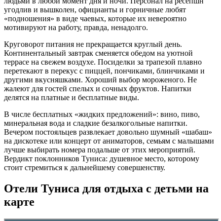
людьми в любой момент дня и ночи. Персонал на ресепшн
угодлив и вышколен, официанты и горничные любят
«подношения» в виде чаевых, которые их невероятно
мотивируют на работу, правда, ненадолго.
Круговорот питания не прекращается круглый день.
Континентальный завтрак сменяется обедом на уютной
террасе на свежем воздухе. Посиделки за трапезой плавно
перетекают в перекус с пиццей, пончиками, блинчиками и
другими вкусняшками. Хороший выбор мороженого. Не
жалеют для гостей спелых и сочных фруктов. Напитки
делятся на платные и бесплатные виды.
В числе бесплатных «жидких предложений»: вино, пиво,
минеральная вода и сладкие безалкогольные напитки.
Вечером постояльцев развлекает довольно шумный «шабаш»
на дискотеке или концерт от аниматоров, семьям с малышами
лучше выбирать номера подальше от этих мероприятий.
Вердикт поклонников Туниса: душевное место, которому
стоит стремиться к дальнейшему совершенству.
Отели Туниса для отдыха с детьми на
карте