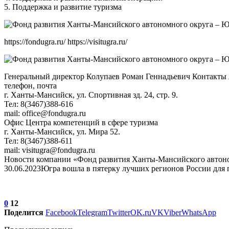
5. Поддержка и развитие туризма
https://fondugra.ru/ https://visitugra.ru/
Генеральный директор Колупаев Роман Геннадьевич Контакты
телефон, почта
г. Ханты-Мансийск, ул. Спортивная зд. 24, стр. 9.
Тел: 8(3467)388-616
mail: office@fondugra.ru
Офис Центра компетенций в сфере туризма
г. Ханты-Мансийск, ул. Мира 52.
Тел: 8(3467)388-611
mail: visitugra@fondugra.ru
Новости компании «Фонд развития Ханты-Мансийского автон
30.06.2023Югра вошла в пятерку лучших регионов России для 
0
12
Поделится
Facebook
Telegram
Twitter
OK.ru
VK
Viber
WhatsApp