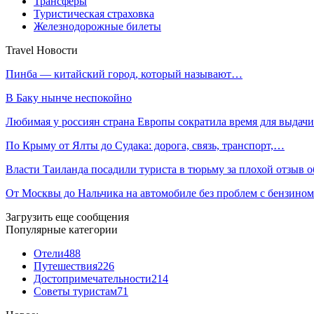
Трансферы
Туристическая страховка
Железнодорожные билеты
Travel Новости
Пинба — китайский город, который называют…
В Баку нынче неспокойно
Любимая у россиян страна Европы сократила время для выда
По Крыму от Ялты до Судака: дорога, связь, транспорт,…
Власти Таиланда посадили туриста в тюрьму за плохой отзыв 
От Москвы до Нальчика на автомобиле без проблем с бензино
Загрузить еще сообщения
Популярные категории
Отели
488
Путешествия
226
Достопримечательности
214
Советы туристам
71