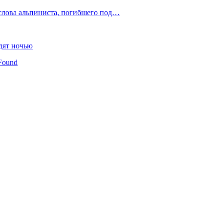
слова альпиниста, погибшего под…
дят ночью
Found