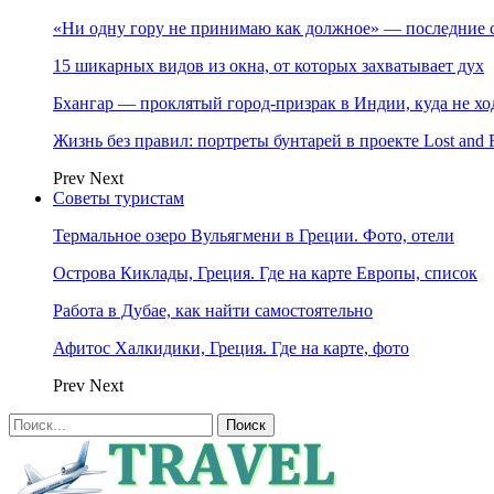
«Ни одну гору не принимаю как должное» — последние 
15 шикарных видов из окна, от которых захватывает дух
Бхангар — проклятый город-призрак в Индии, куда не хо
Жизнь без правил: портреты бунтарей в проекте Lost and 
Prev
Next
Советы туристам
Термальное озеро Вульягмени в Греции. Фото, отели
Острова Киклады, Греция. Где на карте Европы, список
Работа в Дубае, как найти самостоятельно
Афитос Халкидики, Греция. Где на карте, фото
Prev
Next