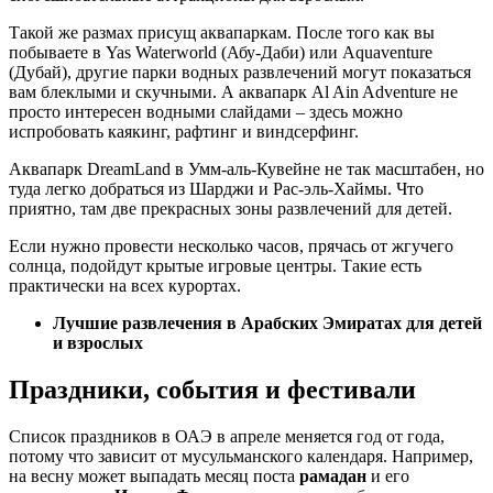
Такой же размах присущ аквапаркам. После того как вы
побываете в Yas Waterworld (Абу-Даби) или Aquaventure
(Дубай), другие парки водных развлечений могут показаться
вам блеклыми и скучными. А аквапарк Al Ain Adventure не
просто интересен водными слайдами – здесь можно
испробовать каякинг, рафтинг и виндсерфинг.
Аквапарк DreamLand в Умм-аль-Кувейне не так масштабен, но
туда легко добраться из Шарджи и Рас-эль-Хаймы. Что
приятно, там две прекрасных зоны развлечений для детей.
Если нужно провести несколько часов, прячась от жгучего
солнца, подойдут крытые игровые центры. Такие есть
практически на всех курортах.
Лучшие развлечения в Арабских Эмиратах для детей
и взрослых
Праздники, события и фестивали
Список праздников в ОАЭ в апреле меняется год от года,
потому что зависит от мусульманского календаря. Например,
на весну может выпадать месяц поста
рамадан
и его