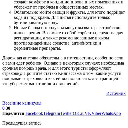
создаст комфорт в кондиционированных помещениях и
убережет от проблем в общественных местах.
Обязательно мойте овощи и фрукты, для этого подойдет
вода из-под крана. Для питья используйте только
бутилированную воду.
Новые блюда и продукты могут вызвать расстройство
пищеварения. Возьмите с собой сорбенты, средства для
регидратации, а также рекомендованные врачом
противодиарейные средства, антибиотики и
ферментные препараты.
Дорожная аптечка обязательна в путешествии, особенно если
с вами едет ребенок. Однако в некоторых случаях необходима
срочная помощь врача, и для этого туристы оформляют
страховку. Прочтите статью Кидпассажа о том, какие услуги
покрывает страховка и как ей воспользоваться за границей –
это убережет вас от лишних волнений.
Источник
Весенние каникулы
0
30
Поделится
Facebook
Telegram
Twitter
OK.ru
VK
Viber
WhatsApp
Предыдущая запись