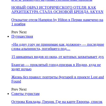
НОВЫЙ ОБРАЗ ИСТОРИЧЕСКОГО ОТЕЛЯ: КАК
АРХИТЕКТУРА СТАЛА ОСНОВОЙ БРЕНДА AKYAN
Открытие отеля Hampton by Hilton в Перми намечено на
1 ноября
Prev
Next
Путешествия
«Ни одну гору не принимаю как должное» — последние
слова альпиниста, погибшего под…
15 шикарных видов из окна, от которых захватывает дух
Бхангар — проклятый город-призрак в Индии, куда не
ходят ночью
Жизнь без правил: портреты бунтарей в проекте Lost and
Found
Prev
Next
Советы туристам
Острова Киклады, Греция. Где на карте Европы, список