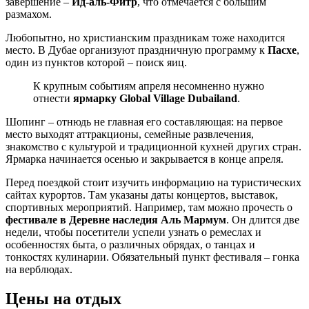
завершение –
Ид-аль-Фитр
, что отмечается с большим
размахом.
Любопытно, но христианским праздникам тоже находится
место. В Дубае организуют праздничную программу к
Пасхе
,
один из пунктов которой – поиск яиц.
К крупным событиям апреля несомненно нужно
отнести
ярмарку Global Village Dubailand
.
Шопинг – отнюдь не главная его составляющая: на первое
место выходят аттракционы, семейные развлечения,
знакомство с культурой и традиционной кухней других стран.
Ярмарка начинается осенью и закрывается в конце апреля.
Перед поездкой стоит изучить информацию на туристических
сайтах курортов. Там указаны даты концертов, выставок,
спортивных мероприятий. Например, там можно прочесть о
фестивале в Деревне наследия Аль Мармум
. Он длится две
недели, чтобы посетители успели узнать о ремеслах и
особенностях быта, о различных обрядах, о танцах и
тонкостях кулинарии. Обязательный пункт фестиваля – гонка
на верблюдах.
Цены на отдых