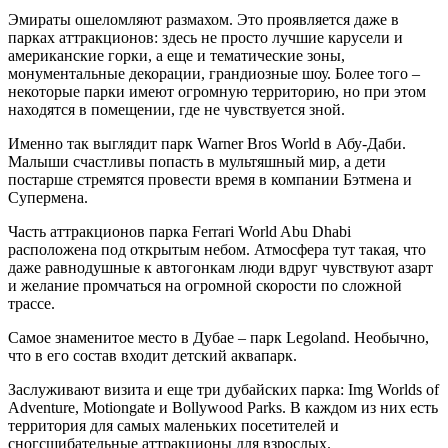
Эмираты ошеломляют размахом. Это проявляется даже в
парках аттракционов: здесь не просто лучшие карусели и
американские горки, а еще и тематические зоны,
монументальные декорации, грандиозные шоу. Более того –
некоторые парки имеют огромную территорию, но при этом
находятся в помещении, где не чувствуется зной.
Именно так выглядит парк Warner Bros World в Абу-Даби.
Малыши счастливы попасть в мультяшный мир, а дети
постарше стремятся провести время в компании Бэтмена и
Супермена.
Часть аттракционов парка Ferrari World Abu Dhabi
расположена под открытым небом. Атмосфера тут такая, что
даже равнодушные к автогонкам люди вдруг чувствуют азарт
и желание промчаться на огромной скорости по сложной
трассе.
Самое знаменитое место в Дубае – парк Legoland. Необычно,
что в его состав входит детский аквапарк.
Заслуживают визита и еще три дубайских парка: Img Worlds of
Adventure, Motiongate и Bollywood Parks. В каждом из них есть
территория для самых маленьких посетителей и
сногсшибательные аттракционы для взрослых.