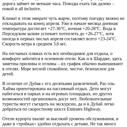
дорога займет не меньше часа. Поводы ехать так далеко –
покой и all inclusive.
Климат в этом эмирате чуть жарче, поэтому поездку можно не
откладывать на конец апреля. Уже в начале месяца дневная
температура достигает +27-36°С, ночная +20-28°С. Вода в
Персидском заливе успевает потеплеть до +26-27°С, хотя
иногда в первых числах апреля составляет всего +23-24°С.
Скорость ветра в среднем 3,6 м/с.
На песчаных пляжах есть все необходимое для отдыха, о
комфорте заботятся в основном отели. Как и в Шардже, здесь
заметны приливы и отливы – их график обычно вывешивают
в отелях. Море весной спокойное, чистое, безопасное для
детей.
В отличие от Дубая с его десятками развлечений, Рас-эль-
Хайма ориентирована на пассивный отдых. Дети могут
набегаться в парках и на игровых площадках, но других
возможностей организовать досуг нет. Любознательные
туристы могут съездить на экскурсии, да и в Дубай легко
добраться по скоростному шоссе Emirates Highway.
Отели курорта хвалят за высокий уровень обслуживания, и
даже в «тройках» удобно отдыхать с детьми. Не так много