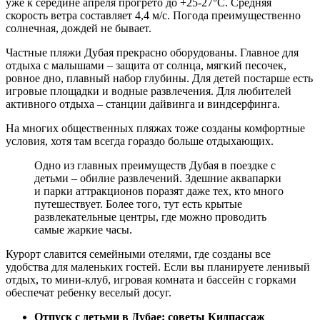
уже к середине апреля прогрето до +25-27°С. Средняя
скорость ветра составляет 4,4 м/с. Погода преимущественно
солнечная, дождей не бывает.
Частные пляжи Дубая прекрасно оборудованы. Главное для
отдыха с малышами – защита от солнца, мягкий песочек,
ровное дно, плавный набор глубины. Для детей постарше есть
игровые площадки и водные развлечения. Для любителей
активного отдыха – станции дайвинга и виндсерфинга.
На многих общественных пляжах тоже созданы комфортные
условия, хотя там всегда гораздо больше отдыхающих.
Одно из главных преимуществ Дубая в поездке с
детьми – обилие развлечений. Здешние аквапарки
и парки аттракционов поразят даже тех, кто много
путешествует. Более того, тут есть крытые
развлекательные центры, где можно проводить
самые жаркие часы.
Курорт славится семейными отелями, где созданы все
удобства для маленьких гостей. Если вы планируете ленивый
отдых, то мини-клуб, игровая комната и бассейн с горками
обеспечат ребенку веселый досуг.
Отпуск с детьми в Дубае: советы Кидпассаж