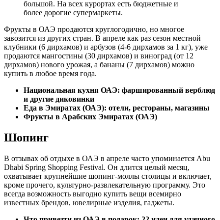
большой. На всех курортах есть бюджетные и
более дорогие супермаркеты.
Фрукты в ОАЭ продаются круглогодично, но многое
завозится из других стран. В апреле как раз сезон местной
клубники (6 дирхамов) и арбузов (4-6 дирхамов за 1 кг), уже
продаются мангостины (30 дирхамов) и виноград (от 12
дирхамов) нового урожая, а бананы (7 дирхамов) можно
купить в любое время года.
Национальная кухня ОАЭ: фаршированный верблюд
и другие диковинки
Еда в Эмиратах (ОАЭ): отели, рестораны, магазины
Фрукты в Арабских Эмиратах (ОАЭ)
Шопинг
В отзывах об отдыхе в ОАЭ в апреле часто упоминается Abu
Dhabi Spring Shopping Festival. Он длится целый месяц,
охватывает крупнейшие шопинг-моллы столицы и включает,
кроме прочего, культурно-развлекательную программу. Это
всегда возможность выгодно купить вещи всемирно
известных брендов, ювелирные изделия, гаджеты.
Что привезти из ОАЭ в подарок: 22 идеи для удачного