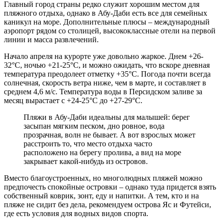
Главный город страны редко служит хорошим местом для
пляжного отдыха, однако в Абу-Даби есть все для семейных
каникул на море. Дополнительные плюсы – международный
аэропорт рядом со столицей, высококлассные отели на первой
линии и масса развлечений.
Начало апреля на курорте уже довольно жаркое. Днем +26-
32°С, ночью +21-25°С, и можно ожидать, что вскоре дневная
температура преодолеет отметку +35°С. Погода почти всегда
солнечная, скорость ветра ниже, чем в марте, и составляет в
среднем 4,6 м/с. Температура воды в Персидском заливе за
месяц вырастает с +24-25°С до +27-29°С.
Пляжи в Абу-Даби идеальны для малышей: берег
засыпан мягким песком, дно ровное, вода
прозрачная, волн не бывает. А вот взрослых может
расстроить то, что место отдыха часто
расположено на берегу пролива, а вид на море
закрывает какой-нибудь из островов.
Вместо благоустроенных, но многолюдных пляжей можно
предпочесть спокойные островки – однако туда придется взять
собственный коврик, зонт, еду и напитки. А тем, кто и на
пляже не сидит без дела, рекомендуем острова Яс и Футейси,
где есть условия для водных видов спорта.