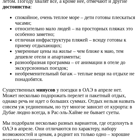
летом. Погоду хвалят все, а кроме нее, отмечают и другие
достоинства
:
спокойное, очень теплое море – дети готовы плескаться
часами;
относительно мало людей – на просторных пляжах это
особенно заметно;
отличная инфраструктура пляжей – всюду готовы к
приему отдыхающих;
умеренные цены на жилье – чем ближе к маю, тем
дешевле отели и апартаменты;
разнообразная программа – от анимации в отеле до
экскурсионных поездок;
необременительный багаж – теплые вещи на отдыхе не
понадобятся.
Существенных
минусов
у поездки в ОАЭ в апреле нет.
Может несколько подорожать перелет и пакетный отдых,
однако речь не идет о больших суммах. Отдых нельзя назвать
совсем уж уединенным, но тут многое зависит от курорта: в
Дубае людно всегда, в Рас-эль-Хайме не бывает суеты.
Мы подобрали несколько разных вариантов, где отдохнуть в
ОАЭ в апреле. Они отличаются по характеру, набору
возможностей и ценам, а роднит их только одно – хорошие
погодные условия.