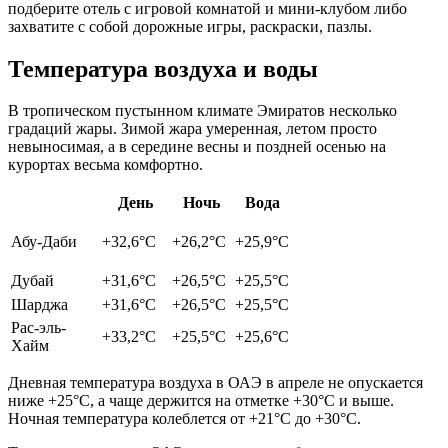
подберите отель с игровой комнатой и мини-клубом либо
захватите с собой дорожные игры, раскраски, пазлы.
Температура воздуха и воды
В тропическом пустынном климате Эмиратов несколько
градаций жары. Зимой жара умеренная, летом просто
невыносимая, а в середине весны и поздней осенью на
курортах весьма комфортно.
День
Ночь
Вода
Абу-Даби
+32,6°С
+26,2°С
+25,9°С
Дубай
+31,6°С
+26,5°С
+25,5°С
Шарджа
+31,6°С
+26,5°С
+25,5°С
Рас-эль-
+33,2°С
+25,5°С
+25,6°С
Хайм
Дневная температура воздуха в ОАЭ в апреле не опускается
ниже +25°С, а чаще держится на отметке +30°С и выше.
Ночная температура колеблется от +21°С до +30°С.