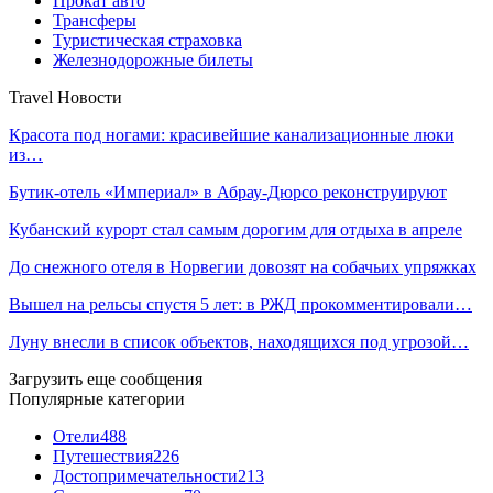
Прокат авто
Трансферы
Туристическая страховка
Железнодорожные билеты
Travel Новости
Красота под ногами: красивейшие канализационные люки
из…
Бутик-отель «Империал» в Абрау-Дюрсо реконструируют
Кубанский курорт стал самым дорогим для отдыха в апреле
До снежного отеля в Норвегии довозят на собачьих упряжках
Вышел на рельсы спустя 5 лет: в РЖД прокомментировали…
Луну внесли в список объектов, находящихся под угрозой…
Загрузить еще сообщения
Популярные категории
Отели
488
Путешествия
226
Достопримечательности
213