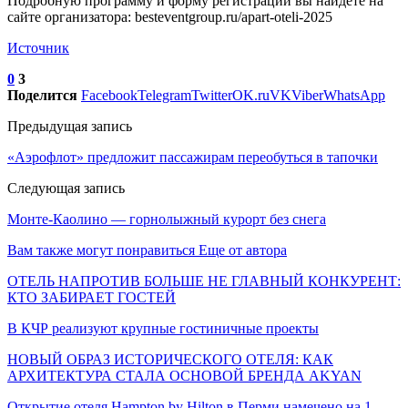
Подробную программу и форму регистрации вы найдете на
сайте организатора: besteventgroup.ru/apart-oteli-2025
Источник
0
3
Поделится
Facebook
Telegram
Twitter
OK.ru
VK
Viber
WhatsApp
Предыдущая запись
«Аэрофлот» предложит пассажирам переобуться в тапочки
Следующая запись
Монте-Каолино — горнолыжный курорт без снега
Вам также могут понравиться
Еще от автора
ОТЕЛЬ НАПРОТИВ БОЛЬШЕ НЕ ГЛАВНЫЙ КОНКУРЕНТ:
КТО ЗАБИРАЕТ ГОСТЕЙ
В КЧР реализуют крупные гостиничные проекты
НОВЫЙ ОБРАЗ ИСТОРИЧЕСКОГО ОТЕЛЯ: КАК
АРХИТЕКТУРА СТАЛА ОСНОВОЙ БРЕНДА AKYAN
Открытие отеля Hampton by Hilton в Перми намечено на 1