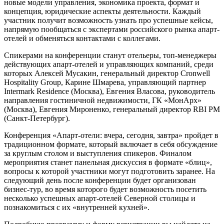
новые модели управления, экономика проекта, формат и
концепция, юридические аспекты деятельности. Каждый
участник получит возможность узнать про успешные кейсы,
напрямую пообщаться с экспертами российского рынка апарт-
отелей и обменяться контактами с коллегами.
Спикерами на конференции станут отельеры, топ-менеджеры
действующих апарт-отелей и управляющих компаний, среди
которых Алексей Мусакин, генеральный директор Cronwell
Hospitality Group, Карине Шмарева, управляющий партнер
Intermark Residence (Москва), Евгения Власова, руководитель
направления гостиничной недвижимости, ГК «МонАрх»
(Москва), Евгения Мироненко, генеральный директор RBI PM
(Санкт-Петербург).
Конференция «Апарт-отели: вчера, сегодня, завтра» пройдет в
традиционном формате, который включает в себя обсуждение
за круглым столом и выступления спикеров. Финалом
мероприятия станет панельная дискуссия в формате «блиц»,
вопросы к которой участники могут подготовить заранее. На
следующий день после конференции будет организован
бизнес-тур, во время которого будет возможность посетить
несколько успешных апарт-отелей Северной столицы и
познакомиться с их «внутренней кухней».