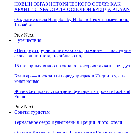
НОВЫЙ ОБРАЗ ИСТОРИЧЕСКОГО ОТЕЛЯ: КАК
АРХИТЕКТУРА СТАЛА ОСНОВОЙ БРЕНДА AKYAN
Открытие отеля Hampton by Hilton в Перми намечено на
1 ноября
Prev
Next
Путешествия
«Ни одну гору не принимаю как должное» — последние
слова альпиниста, погибшего под…
15 шикарных видов из окна, от которых захватывает дух
Бхангар — проклятый город-призрак в Индии, куда не
ходят ночью
Жизнь без правил: портреты бунтарей в проекте Lost and
Found
Prev
Next
Советы туристам
Термальное озеро Вульягмени в Греции. Фото, отели
Острова Киклады, Греция. Где на карте Европы, список